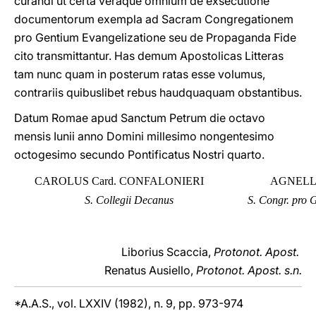
curandi ut certa veraque omnium de exsecutione
documentorum exempla ad Sacram Congregationem
pro Gentium Evangelizatione seu de Propaganda Fide
cito transmittantur. Has demum Apostolicas Litteras
tam nunc quam in posterum ratas esse volumus,
contrariis quibuslibet rebus haudquaquam obstantibus.
Datum Romae apud Sanctum Petrum die octavo
mensis Iunii anno Domini millesimo nongentesimo
octogesimo secundo Pontificatus Nostri quarto.
CAROLUS Card. CONFALONIERI
AGNELLU
S. Collegii Decanus
S. Congr. pro 
Liborius Scaccia,
Protonot. Apost.
Renatus Ausiello,
Protonot. Apost. s.n.
*A.A.S., vol. LXXIV (1982), n. 9, pp. 973-974