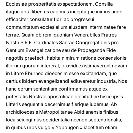
Ecclesiae prosperitatis exspectationem. Consilia
itaque apta libentes capimus inceptaque inimus unde
efficaciter consulatur flori ac progressui
communitatum ecclesialium eiusdem interminatae fere
terrae. Quam ob rem, quoniam Venerabiles Fratres
Nostri S.R.E. Cardinales Sacrae Congregationis pro
Gentium Evangelizatione seu de Propaganda Fide
negotiis praefecti, habita nimirum ratione consensionis
illornm quorum intererat, providi existimaverunt novam
in Litore Eburneo dioecesim esse excitandam, quo
certius ibidem evangelizandi adiuvaretur industria, Nos
hanc eorum sententiam confirmamus atque ex
potestatis Nostrae apostolicae plenitudine hisce ipsis
Litteris sequentia decernimus fierique iubemus. Ab
archidioecesis Metropolitanae Abidianensis finibus
loca seiungimus occidentalia necnon septentrionalia,
in quibus urbs vulgo « Yopougon » iacet tum etiam