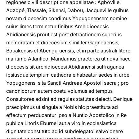
regiones civili descriptione appellatae : Agboville,
Adzopé, Tiassalé, Sikensi, Dabou, Jacqueville quibus
novam dioecesim condimus Yopugonensem nomine
cuius limes terminetur finibus Archidioecesis
Abidianensis prout est post detractionem superius
memoratam et dioecesium similiter Gagnoaensis,
Bouakensis et Abenguruensis, et in parte australi litore
maritimo Atlantico. Mandamus praeterea ut nova haec
dioecesis sit archidioecesi Abidianensi suffraganea
ipsiusque templum cathedrale habeatur aedes in urbe
Yopugonensi sita Sancti Andreae Apostoli sacra ; pro
canonicorum autem coetu volumus ad tempus
Consultores adsint ad regulas statutas delecti. Denique
praecipimus ut singula a Nobis hic praestituta ad
effectum perducantur ipso a Nuntio Apostolico in Re
publica Litoris Eburnei aut a viro in ecclesiastica
dignitate constituto ad id subdelegato, salvo onere