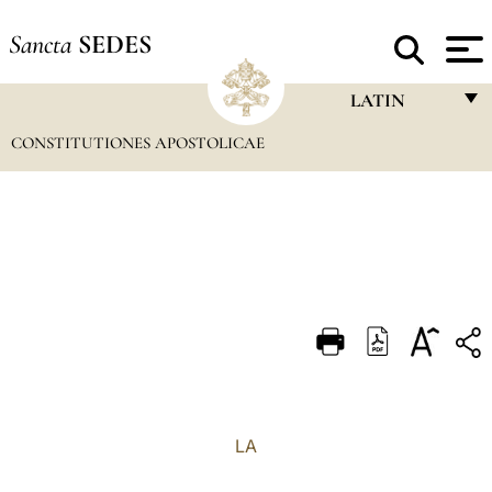
Sancta
SEDES
LATIN
CONSTITUTIONES APOSTOLICAE
FRANÇAIS
ENGLISH
ITALIANO
PORTUGUÊS
ESPAÑOL
DEUTSCH
POLSKI
العربيّة
LA
中文