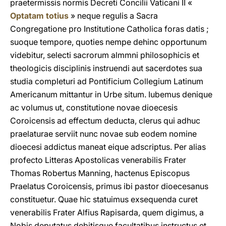
praetermissis normis Decreti Concilii Vaticani II «
Optatam totius
» neque regulis a Sacra
Congregatione pro Institutione Catholica foras datis ;
suoque tempore, quoties nempe dehinc opportunum
videbitur, selecti sacrorum almmni philosophicis et
theologicis disciplinis instruendi aut sacerdotes sua
studia completuri ad Pontificium Collegium Latinum
Americanum mittantur in Urbe situm. Iubemus denique
ac volumus ut, constitutione novae dioecesis
Coroicensis ad effectum deducta, clerus qui adhuc
praelaturae serviit nunc novae sub eodem nomine
dioecesi addictus maneat eique adscriptus. Per alias
profecto Litteras Apostolicas venerabilis Frater
Thomas Robertus Manning, hactenus Episcopus
Praelatus Coroicensis, primus ibi pastor dioecesanus
constituetur. Quae hic statuimus exsequenda curet
venerabilis Frater Alfius Rapisarda, quem digimus, a
Nobis deputatus debitisque facultatibus instructus et