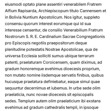
eiusmodi optato plane assentiri venerabilem Fratrem
Alfium Rapisarda, Archiepiscopum titulo Cannensem et
in Bolivia Nuntium Apostolicum. Nos igitur, suppleto
consensu quorum interest eorumque qui id sua
interesse censentur, de consilio Venerabilium Fratrum
Nostrorum S. R. E. Cardinalium Sacrae Congregationis
pro Episcopis negotiis praepositorum deque
plenitudine potestatis Nostrae Apostolicae, qua de
universa Ecclesia solliciti sumus ubique terrarum
patenti, praelaturam Coroicensem, quam diximus, ad
gradum honoremque evehimus dioecesis proprium,
non mutato nomine iisdemque servatis finibus, quibus
hucusque praelatura definiebatur, eaque simul quae
sequuntur decernimus et iubemus. In urbe sede olim
praelaticia, nunc novae dioecesis sit episcopalis
sedes. Templum autem olim praelaticium ibi exstans
evehimus ad gradum cathedralis templi, in ipsoque