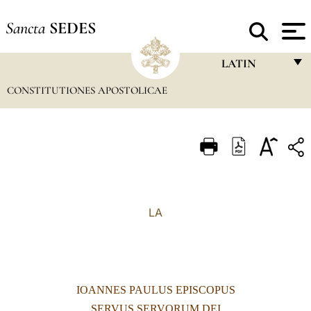
Sancta
SEDES
LATIN
CONSTITUTIONES APOSTOLICAE
FRANÇAIS
ENGLISH
ITALIANO
PORTUGUÊS
ESPAÑOL
LA
DEUTSCH
POLSKI
العربيّة
IOANNES PAULUS EPISCOPUS
中文
SERVUS SERVORUM DEI