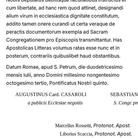
cum libertate, ad hanc rem quod attinet, designandi
alium virum in ecclesiastica dignitate constitutum,
addito tamen onere curandi ut certa veraque de
peractis documentorum exempla ad Sacram
Congregationem pro Episcopis transmittantur. Has
Apostolicas Litteras volumus ratas esse nunc et in
posterum, contrariis quibuslibet haud obstantibus.
Datum Romae, apud S. Petrum, die duodetricesimo
mensis Iulii, anno Domini millesimo nongentesimo
octogesimo tertio, Pontificatus Nostri quinto.
AUGUSTINUS Card. CASAROLI
SEBASTIAN
a publicis Ecclesiae negotiis
S. Congr. p
,
Protonot. Apost.
Marcellus Rossetti
,
Protonot. Apost.
Liborius Scaccia