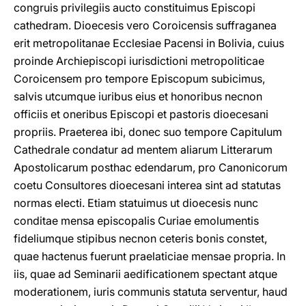
congruis privilegiis aucto constituimus Episcopi
cathedram. Dioecesis vero Coroicensis suffraganea
erit metropolitanae Ecclesiae Pacensi in Bolivia, cuius
proinde Archiepiscopi iurisdictioni metropoliticae
Coroicensem pro tempore Episcopum subicimus,
salvis utcumque iuribus eius et honoribus necnon
officiis et oneribus Episcopi et pastoris dioecesani
propriis. Praeterea ibi, donec suo tempore Capitulum
Cathedrale condatur ad mentem aliarum Litterarum
Apostolicarum posthac edendarum, pro Canonicorum
coetu Consultores dioecesani interea sint ad statutas
normas electi. Etiam statuimus ut dioecesis nunc
conditae mensa episcopalis Curiae emolumentis
fideliumque stipibus necnon ceteris bonis constet,
quae hactenus fuerunt praelaticiae mensae propria. In
iis, quae ad Seminarii aedificationem spectant atque
moderationem, iuris communis statuta serventur, haud