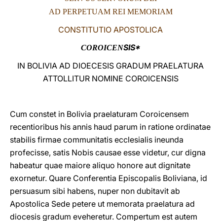
AD PERPETUAM REI MEMORIAM
LATINE
CONSTITUTIO APOSTOLICA
SIS*
COROICEN
IN BOLIVIA AD DIOECESIS GRADUM PRAELATURA
ATTOLLITUR NOMINE COROICENSIS
Cum constet in Bolivia praelaturam Coroicensem
recentioribus his annis haud parum in ratione ordinatae
stabilis firmae communitatis ecclesialis ineunda
profecisse, satis Nobis causae esse videtur, cur digna
habeatur quae maiore aliquo honore aut dignitate
exornetur. Quare Conferentia Episcopalis Boliviana, id
persuasum sibi habens, nuper non dubitavit ab
Apostolica Sede petere ut memorata praelatura ad
diocesis gradum eveheretur. Compertum est autem