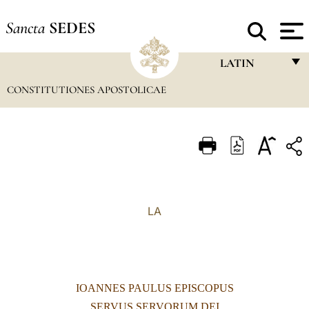
Sancta
SEDES
LATIN
CONSTITUTIONES APOSTOLICAE
FRANÇAIS
ENGLISH
ITALIANO
PORTUGUÊS
ESPAÑOL
LA
DEUTSCH
POLSKI
العربيّة
IOANNES PAULUS EPISCOPUS
中文
SERVUS SERVORUM DEI