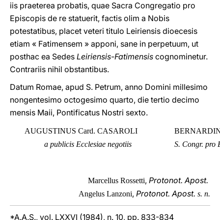
iis praeterea probatis, quae Sacra Congregatio pro
Episcopis de re statuerit, factis olim a Nobis
potestatibus, placet veteri titulo Leiriensis dioecesis
etiam « Fatimensem » apponi, sane in perpetuum, ut
posthac ea Sedes
Leiriensis-Fatimensis
cognominetur.
Contrariis nihil obstantibus.
Datum Romae, apud S. Petrum, anno Domini millesimo
nongentesimo octogesimo quarto, die tertio decimo
mensis Maii, Pontificatus Nostri sexto.
AUGUSTINUS Card. CASAROLI
BERNARDINU
a publicis Ecclesiae negotiis
S. Congr. pro
,
Protonot. Apost.
Marcellus Rossetti
,
Protonot. Apost.
Angelus Lanzoni
s. n.
*A.A.S., vol. LXXVI (1984), n. 10, pp. 833-834