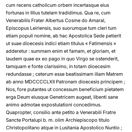
cum recens catholicum orbem incertasque eius
fortunas in Illius tutelam tradidimus. Qua re, cum
Venerabilis Frater Albertus Cosme do Amaral,
Episcopus Leiriensis, suo suorumque tum cleri tum
etiam populi nomine, ab hac Apostolica Sede petierit
ut suae dioecesis indici etiam titulus « Fatimensis »
adderetur : summam enim et famam, et gloriam, et
laudem quae ex eo pago in quo Virgo se ostenderit,
tamquam e fonte clarissimo, in totam dioecesim
redundasse ; ceterum esse beatissimam illam Matrem
ab anno MDCCCCLXII Patronam dioecesis principem ;
Nos, fore putantes ut concessum beneficium pietatem
erga Deum eiusque Genetricem augeat, libenti sane
animo admotae expostulationi concedimus.
Quapropter, consilio ante petito a Venerabili Fratre
Sancte Portalupi b. m. olim Archiepiscopo titulo
Christopolitano atque in Lusitania Apostolico Nuntio ;