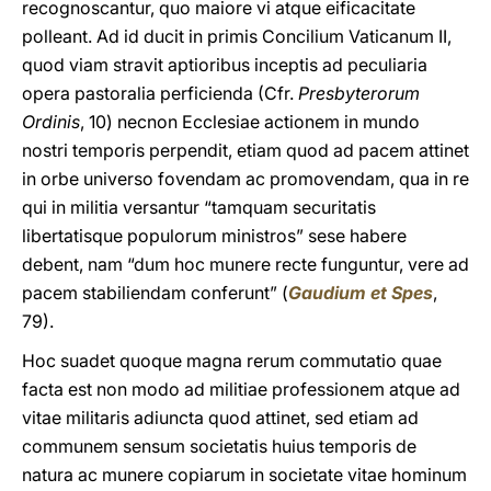
recognoscantur, quo maiore vi atque eificacitate
polleant. Ad id ducit in primis Concilium Vaticanum II,
quod viam stravit aptioribus inceptis ad peculiaria
opera pastoralia perficienda (Cfr.
Presbyterorum
Ordinis
, 10) necnon Ecclesiae actionem in mundo
nostri temporis perpendit, etiam quod ad pacem attinet
in orbe universo fovendam ac promovendam, qua in re
qui in militia versantur “tamquam securitatis
libertatisque populorum ministros” sese habere
debent, nam “dum hoc munere recte funguntur, vere ad
pacem stabiliendam conferunt” (
Gaudium et Spes
,
79).
Hoc suadet quoque magna rerum commutatio quae
facta est non modo ad militiae professionem atque ad
vitae militaris adiuncta quod attinet, sed etiam ad
communem sensum societatis huius temporis de
natura ac munere copiarum in societate vitae hominum