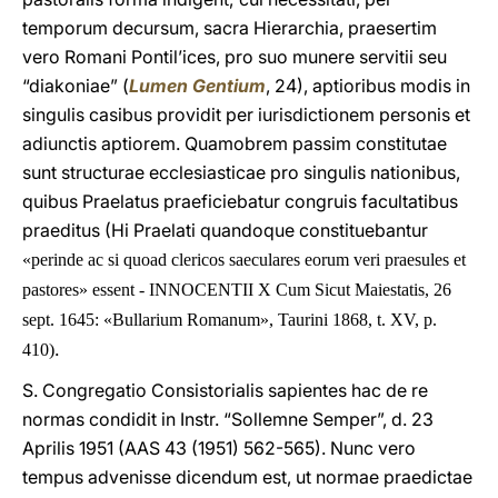
temporum decursum, sacra Hierarchia, praesertim
vero Romani Pontil’ices, pro suo munere servitii seu
“diakoniae” (
Lumen Gentium
, 24), aptioribus modis in
singulis casibus providit per iurisdictionem personis et
adiunctis aptiorem. Quamobrem passim constitutae
sunt structurae ecclesiasticae pro singulis nationibus,
quibus Praelatus praeficiebatur congruis facultatibus
praeditus (Hi Praelati quandoque constituebantur
«perinde ac si quoad clericos saeculares eorum veri praesules et
pastores» essent - INNOCENTII X Cum Sicut Maiestatis, 26
sept. 1645: «Bullarium Romanum», Taurini 1868, t. XV, p.
.
410)
S. Congregatio Consistorialis sapientes hac de re
normas condidit in Instr. “Sollemne Semper”, d. 23
Aprilis 1951 (AAS 43 (1951) 562-565). Nunc vero
tempus advenisse dicendum est, ut normae praedictae