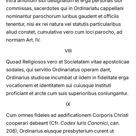
Intra ambitum sibi designatum et erga personas sibi
commissas, sacerdotes qui in Ordinariatu cappellani
nominantur parochorum iuribus gaudent et officiis
tenentur, nisi ex rei natura vel statutis particularibus
aliud constet, cumulative vero cum loci parocho, ad
normam Art. IV.
VIII
Quoad Religiosos vero et Societatem vitae apostolicae
sodales, qui servitio Ordinariatus operam dant,
Ordinarius studiose incumbat ut iidem in fidelitate erga
vocationem et identitatem sui cuiusque Instituti
proficiant et arcte cum suis superioribus coniungantur.
IX
Cum omnes fideles ad aedificationem Corporis Christi
cooperari debeant (Cfr.
Codex Iuris Canonici
, can.
208), Ordinarius eiusque presbyterium curent ut