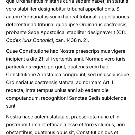
qua Ordinariatus militaris curia sedem habet; in statutis
vero stabiliter designabitur tribunal appellationis. Si
autem Ordinariatus suum habeat tribunal, appellationes
deferentur ad tribunal quod ipse Ordinarius castrensis,
probante Sede Apostolica, stabiliter designaverit (Cfr.
Codex Iuris Canonici
, can. 1438 n. 2).
Quae Constitutione hac Nostra praescripsimus vigere
incipient a die 21 Iulii vertentis anni. Normae vero iuris
particularis vigere pergunt, quatenus cum hac
Constitutione Apostolica congruunt, sed uniuscuiusque
Ordinariatus castrensis statuta, ad normam Art. I
redacta, intra tempus unius anni ab eadem die
computandum, recognitioni Sanctae Sedis subicienda
sunt.
Nostra haec autem statuta et praescripta nunc et in
posterum firma et efficacia esse et fore volumus, non
obstantibus, quatenus opus sit, Constitutionibus et