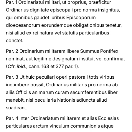
Par. 1 Ordinariatui militari, ut proprius, praeficitur
Ordinarius dignitate episcopali pro norma insignitus,
qui omnibus gaudet iuribus Episcoporum
dioecesanorum eorundemque obligationibus tenetur,
nisi aliud ex rei natura vel statutis particularibus
constet.
Par. 2 Ordinarium militarem libere Summus Pontifex
nominat, aut legitime designatum instituit vel confirmat
(Cfr.
ibid
., cann. 163 et 377 par. 1).
Par. 3 Ut huic peculiari operi pastorali totis viribus
incumbere possit, Ordinarius militaris pro norma ab
aliis Officiis animarum curam secumferentibus liber
manebit, nisi peculiaria Nationis adiuncta aliud
suadeant.
Par. 4 Inter Ordinariatum militarem et alias Ecclesias
particulares arctum vinculum communionis atque