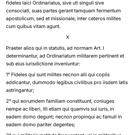
fideles laici Ordinariatus, sive uti singuli sive
consociati, suas partes gerant tamquam fermentum
apostolicum, sed et missionale, inter ceteros milites
cum quibus vitam agunt.
X
Praeter alios qui in statutis, ad normam Art. I
determinantur, ad Ordinariatum militarem pertinent et
sub eius iurisdictione inveniuntur:
1° Fideles qui sunt milites necnon alii qui copiis
addicantur, dummodo legibus civilibus pro iisdem latis
astringantur;
2° qui eorumdem familiam constituunt, coniuges
nempe ac liberi, illi etiam qui quamvis sui iuris, in
eadem domo degunt; necnon propinqui ac famuli in
eadem domo pariter degentes;