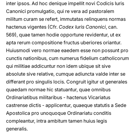
inter ipsos. Ad hoc denique impellit novi Codicis Iuris
Canonici promulgatio, qui re vera ad pastoralem
militum curam se refert, immutatas relinquens normas
hactenus vigentes (Cfr.
Codex Iuris Canonici
, can.
569), quae tamen hodie opportune revidentur, ut ex
apta rerum compositione fructus uberiores oriantur.
Huiusmodi vero normae eaedem esse non possunt pro
cunctis nationibus, cum numerus fidelium catholicorum
qui militiae addicuntur non idem ubique sit sive
absolute sive relative, cumque adiuncta valde inter se
differant pro singulis locis. Congruit igitur ut generales
quaedam normae hic statuantur, quae omnibus
Ordinariatibus militaribus - hactenus Vicariatus
castrense dictis - applicentur, quaeque statutis a Sede
Apostolica pro unoquoque Ordinariatu conditis
compleantur, intra ambitum tamen huius legis
generalis.