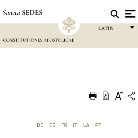
Sancta
SEDES
LATIN
CONSTITUTIONES APOSTOLICAE
FRANÇAIS
ENGLISH
ITALIANO
PORTUGUÊS
ESPAÑOL
DEUTSCH
POLSKI
العربيّة
DE
-
ES
-
FR
-
IT
-
LA
-
PT
中文