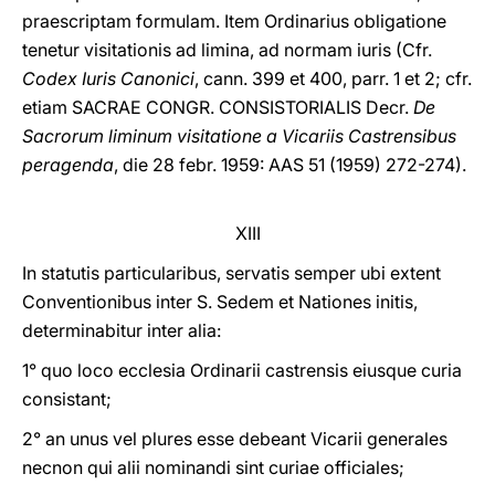
praescriptam formulam. Item Ordinarius obligatione
tenetur visitationis ad limina, ad normam iuris (Cfr.
Codex Iuris Canonici
, cann. 399 et 400, parr. 1 et 2; cfr.
etiam SACRAE CONGR. CONSISTORIALIS Decr.
De
Sacrorum liminum visitatione a Vicariis Castrensibus
peragenda
, die 28 febr. 1959: AAS 51 (1959) 272-274).
XIII
In statutis particularibus, servatis semper ubi extent
Conventionibus inter S. Sedem et Nationes initis,
determinabitur inter alia:
1° quo loco ecclesia Ordinarii castrensis eiusque curia
consistant;
2° an unus vel plures esse debeant Vicarii generales
necnon qui alii nominandi sint curiae officiales;