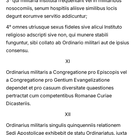
3° qui militaria instituta frequentant vel in militaribus
nosocomiis, senum hospitiis aliisve similibus locis
degunt eorumve servitio addicuntur;
4° omnes utriusque sexus fideles sive alicui Instituto
religioso adscripti sive non, qui munere stabili
funguntur, sibi collato ab Ordinario militari aut de ipsius
consensu.
XI
Ordinarius militaris a Congregatione pro Episcopis vel
a Congregatione pro Gentium Evangelizatione
dependet et pro casuum diversitate quaestiones
pertractat cum competentibus Romanae Curiae
Dicasteriis.
XII
Ordinarius militaris singulis quinquenniis relationem
Sedi Apostolicae exhibebit de statu Ordinariatus, iuxta