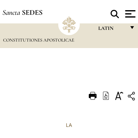
Sancta
SEDES
LATIN
CONSTITUTIONES APOSTOLICAE
FRANÇAIS
ENGLISH
ITALIANO
PORTUGUÊS
ESPAÑOL
DEUTSCH
POLSKI
العربيّة
LA
中文