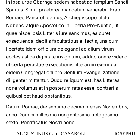
in ipsa urbe Gbarnga sedem habeat ad templum Sancti
Spiritus. Simul praeterea mandatum venerabili Fratri
Romaeo Panciroli damus, Archiepiscopo titulo
Nobensi atque Apostolico in Liberia Pro-Nuntio, ut
quae hisce ipsis Litteris iure sanximus, ea curet
exsequenda, debitis facultatibus ei factis, una cum
libertate idem officium delegandi ad alium virum
ecclesiastica dignitate insignitum, addito onere videndi
ut certa peractae exsecutionis litterarum exempla
eidem Congregationi pro Gentium Evangelizatione
diligenter mittantur. Quod reliquum est, has Litteras
none volumus et in posterum ratas esse, contrariis
quibuslibet haud obstantibus.
Datum Romae, die septimo decimo mensis Novembris,
anno Domini millesimo nongentesimo octogesimo
sexto, Pontificatus Nostri nono.
AUGUSTINUS Card. CASAROLI
IOSEPHU