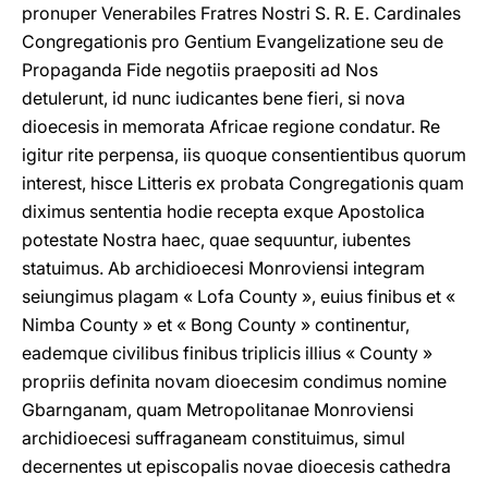
pronuper Venerabiles Fratres Nostri S. R. E. Cardinales
Congregationis pro Gentium Evangelizatione seu de
Propaganda Fide negotiis praepositi ad Nos
detulerunt, id nunc iudicantes bene fieri, si nova
dioecesis in memorata Africae regione condatur. Re
igitur rite perpensa, iis quoque consentientibus quorum
interest, hisce Litteris ex probata Congregationis quam
diximus sententia hodie recepta exque Apostolica
potestate Nostra haec, quae sequuntur, iubentes
statuimus. Ab archidioecesi Monroviensi integram
seiungimus plagam « Lofa County », euius finibus et «
Nimba County » et « Bong County » continentur,
eademque civilibus finibus triplicis illius « County »
propriis definita novam dioecesim condimus nomine
Gbarnganam, quam Metropolitanae Monroviensi
archidioecesi suffraganeam constituimus, simul
decernentes ut episcopalis novae dioecesis cathedra