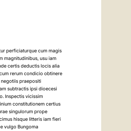
العربيّة
中文
LATINE
tur perficiaturque cum magis
um magnitudinibus, usu iam
nde certis deductis locis alia
 cum rerum condicio obtinere
negotiis praepositi
m subtractis ipsi dioecesi
. Inspectis vicissim
inium constitutionem certius
turae singulorum prope
mus hisque litteris iam fieri
uae vulgo Bungoma