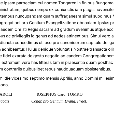
rque ipsam paroeciam cui nomen Tongaren in finibus Bungom
inistratam, quibus nempe ex coniunctis iam plagis novensi
 tempus nuncupandam quam suffraganeam simul subdimus M
ngregationi pro Gentium Evangelizatione obnoxiam. Ipsius p
aedem Christi Regis sacram ad gradum evehimus atque eccl
ibus ac privilegiis id genus ad aedes attinentibus. Simul vero a
diuncta concedimus ut ipso pro canonicorum capitulo deliga
adhibeantur. Huius denique voluntatis Nostrae transacta ol
 fidei exarata de gesto negotio ad eandem Congregatione
d extremum vero has litteras tam in praesentia quam posthac
contrariis quibuslibet rebus haudquaquam obsistentibus.
, die vicesimo septimo mensis Aprilis, anno Domini mille
nono.
SAROLI
IOSEPHUS Card. TOMKO
gotiis
Congr. pro Gentium Evang. Praef.