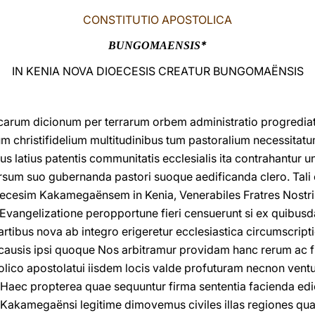
CONSTITUTIO APOSTOLICA
*
BUNGOMAENSIS
IN KENIA NOVA DIOECESIS CREATUR BUNGOMAËNSIS
ticarum dicionum per terrarum orbem administratio progredia
m christifidelium multitudinibus tum pastoralium necessitat
uius latius patentis communitatis ecclesialis ita contrahantur u
orsum suo gubernanda pastori suoque aedificanda clero. Tali
ecesim Kakamegaënsem in Kenia, Venerabiles Fratres Nostri 
vangelizatione peropportune fieri censuerunt si ex quibusda
bus nova ab integro erigeretur ecclesiastica circumscriptio
causis ipsi quoque Nos arbitramur providam hanc rerum ac f
olico apostolatui iisdem locis valde profuturam necnon ven
Haec propterea quae sequuntur firma sententia facienda edici
 Kakamegaënsi legitime dimovemus civiles illas regiones q