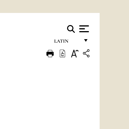
LATIN
FRANÇAIS
ENGLISH
ITALIANO
PORTUGUÊS
ESPAÑOL
DEUTSCH
POLSKI