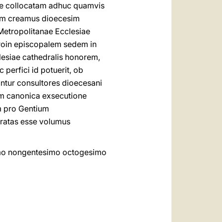
ae collocatam adhuc quamvis
lem creamus dioecesim
etropolitanae Ecclesiae
roin episcopalem sedem in
esiae cathedralis honorem,
c perfici id potuerit, ob
ntur consultores dioecesani
im canonica exsecutione
m pro Gentium
 ratas esse volumus
simo nongentesimo octogesimo