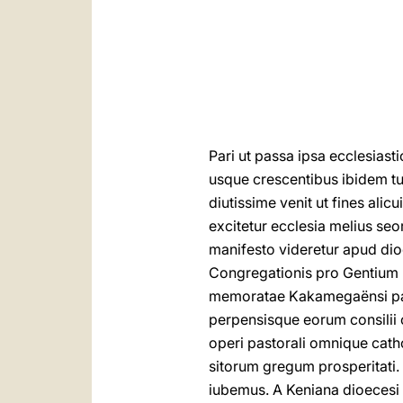
Pari ut passa ipsa ecclesias
usque crescentibus ibidem tu
diutissime venit ut fines alic
excitetur ecclesia melius se
manifesto videretur apud dio
Congregationis pro Gentium E
memoratae Kakamegaënsi parti
perpensisque eorum consilii 
operi pastorali omnique cath
sitorum gregum prosperitati. 
iubemus. A Keniana dioecesi