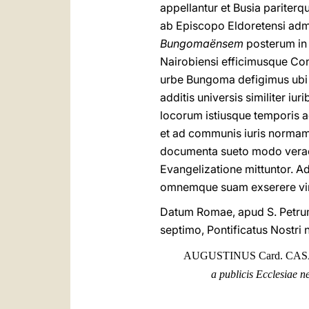
appellantur et Busia parite
ab Episcopo Eldoretensi adm
Bungomaënsem
posterum in
Nairobiensi efficimusque Co
urbe Bungoma defigimus ubi 
additis universis similiter iur
locorum istiusque temporis a
et ad communis iuris normam 
documenta sueto modo verae
Evangelizatione mittuntor. A
omnemque suam exserere vim 
Datum Romae, apud S. Petrum
septimo, Pontificatus Nostri 
AUGUSTINUS Card. CA
a publicis Ecclesiae ne