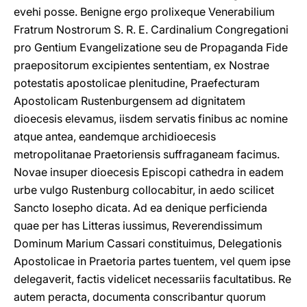
evehi posse. Benigne ergo prolixeque Venerabilium
Fratrum Nostrorum S. R. E. Cardinalium Congregationi
pro Gentium Evangelizatione seu de Propaganda Fide
praepositorum excipientes sententiam, ex Nostrae
potestatis apostolicae plenitudine, Praefecturam
Apostolicam Rustenburgensem ad dignitatem
dioecesis elevamus, iisdem servatis finibus ac nomine
atque antea, eandemque archidioecesis
metropolitanae Praetoriensis suffraganeam facimus.
Novae insuper dioecesis Episcopi cathedra in eadem
urbe vulgo Rustenburg collocabitur, in aedo scilicet
Sancto Iosepho dicata. Ad ea denique perficienda
quae per has Litteras iussimus, Reverendissimum
Dominum Marium Cassari constituimus, Delegationis
Apostolicae in Praetoria partes tuentem, vel quem ipse
delegaverit, factis videlicet necessariis facultatibus. Re
autem peracta, documenta conscribantur quorum