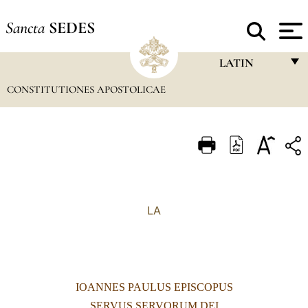
Sancta
SEDES
LATIN
CONSTITUTIONES APOSTOLICAE
FRANÇAIS
ENGLISH
ITALIANO
PORTUGUÊS
ESPAÑOL
LA
DEUTSCH
POLSKI
العربيّة
IOANNES PAULUS EPISCOPUS
中文
SERVUS SERVORUM DEI