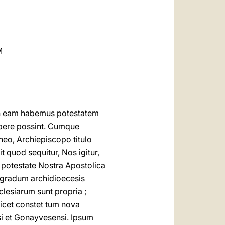
العربيّة
中文
LATINE
M
in eam habemus potestatem
capere possint. Cumque
neo, Archiepiscopo titulo
t quod sequitur, Nos igitur,
t potestate Nostra Apostolica
d gradum archidioecesis
clesiarum sunt propria ;
licet constet tum nova
si et Gonayvesensi. Ipsum