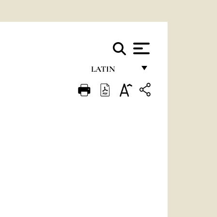
LATIN
FRANÇAIS
ENGLISH
ITALIANO
PORTUGUÊS
ESPAÑOL
DEUTSCH
POLSKI