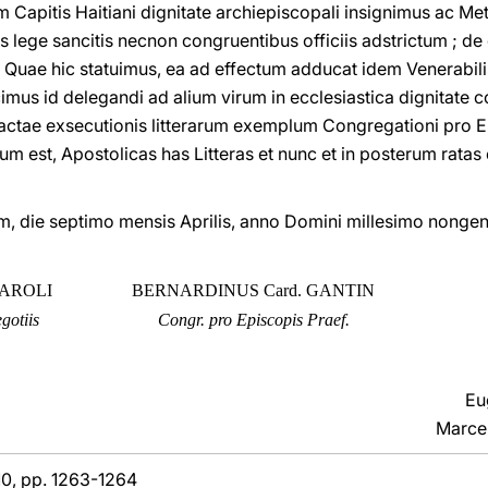
Capitis Haitiani dignitate archiepiscopali insignimus ac Met
iis lege sancitis necnon congruentibus officiis adstrictum ; d
. Quae hic statuimus, ea ad effectum adducat idem Venerabi
cimus id delegandi ad alium virum in ecclesiastica dignitate 
ctae exsecutionis litterarum exemplum Congregationi pro Epi
um est, Apostolicas has Litteras et nunc et in posterum ratas
, die septimo mensis Aprilis, anno Domini millesimo nonge
SAROLI
BERNARDINUS Card. GANTIN
gotiis
Congr. pro Episcopis Praef.
Eu
Marcel
 10, pp. 1263-1264