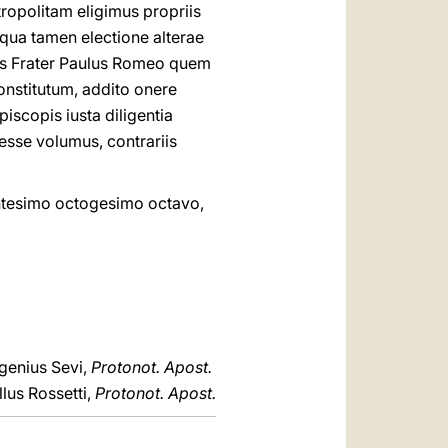
ropolitam eligimus propriis
e qua tamen electione alterae
lis Frater Paulus Romeo quem
constitutum, addito onere
scopis iusta diligentia
 esse volumus, contrariis
ntesimo octogesimo octavo,
genius Sevi,
Protonot. Apost.
lus Rossetti,
Protonot. Apost.