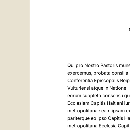
Qui pro Nostro Pastoris mu
exercemus, probata consilia l
Conferentia Episcopalis Reipu
Vulturiensi atque in Natione 
eorum suppleto consensu quoru
Ecclesiam Capitis Haitiani iu
metropolitanae eam ipsam exto
pariterque eo ipso Capitis H
metropolitana Ecclesia Capit