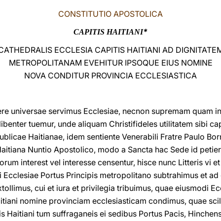
CONSTITUTIO APOSTOLICA
*
CAPITIS HAITIANI
CATHEDRALIS ECCLESIA CAPITIS HAITIANI AD DIGNITATE
METROPOLITANAM EVEHITUR IPSOQUE EIUS NOMINE
NOVA CONDITUR PROVINCIA ECCLESIASTICA
nere universae servimus Ecclesiae, necnon supremam quam 
ibenter tuemur, unde aliquam Christifideles utilitatem sibi 
blicae Haitianae, idem sentiente Venerabili Fratre Paulo Bor
Haitiana Nuntio Apostolico, modo a Sancta hac Sede id petieri
m interest vel interesse censentur, hisce nunc Litteris vi e
ri Ecclesiae Portus Principis metropolitano subtrahimus et a
llimus, cui et iura et privilegia tribuimus, quae eiusmodi Ec
aitiani nomine provinciam ecclesiasticam condimus, quae sci
is Haitiani tum suffraganeis ei sedibus Portus Pacis, Hinchen