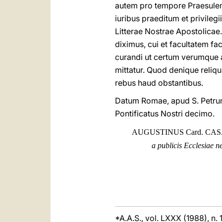
autem pro tempore Praesulem 
iuribus praeditum et privileg
Litterae Nostrae Apostolicae
diximus, cui et facultatem fa
curandi ut certum verumque a
mittatur. Quod denique reliqu
rebus haud obstantibus.
Datum Romae, apud S. Petrum
Pontificatus Nostri decimo.
AUGUSTINUS Card. CA
a publicis Ecclesiae ne
*A.A.S., vol. LXXX (1988), n.