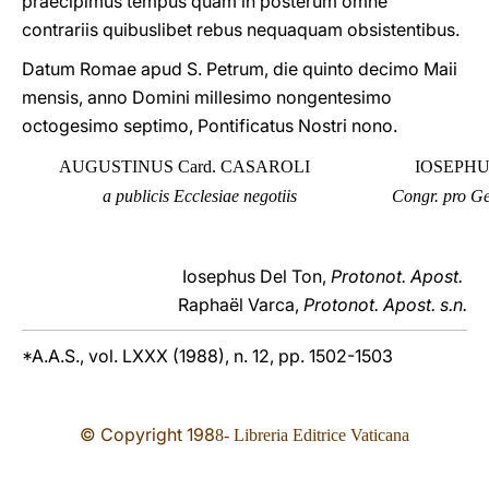
praecipimus tempus quam in posterum omne
contrariis quibuslibet rebus nequaquam obsistentibus.
Datum Romae apud S. Petrum, die quinto decimo Maii
mensis, anno Domini millesimo nongentesimo
octogesimo septimo, Pontificatus Nostri nono.
AUGUSTINUS Card. CASAROLI
IOSEPHU
a publicis Ecclesiae negotiis
Congr. pro Ge
Iosephus Del Ton,
Protonot. Apost.
Raphaël Varca,
Protonot. Apost. s.n.
*A.A.S., vol. LXXX (1988), n. 12, pp. 1502-1503
© Copyright 19
8
8- Libreria Editrice Vaticana