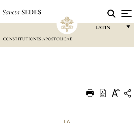
Sancta
SEDES
LATIN
CONSTITUTIONES APOSTOLICAE
FRANÇAIS
ENGLISH
ITALIANO
PORTUGUÊS
ESPAÑOL
DEUTSCH
POLSKI
العربيّة
LA
中文