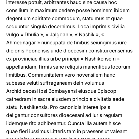
interesse potuit, arbitrantes haud sine causa hoc
consilium in maximum cedere posse hominem ibidem
degentium spiritate commodum, statuimus et quae
sequuntur singula decernimus. Loca imprimis civilia
vulgo « Dhulia », « Jalgoan », « Nashik », «
Ahmednagar » nuncupata de finibus seiungimus iure
dicionis Poonensis unde dioecesim constitui censemus
ex provinciae illius urbe principi « Nashikensem »
appellandam, firmis sane reliquis manentibus locorum
limitibus. Communitatem vero novensilem hanc
subesse veluti suffraganeam dein volumus
Archidioecesi ipsi Bombayensi eiusque Episcopi
cathedram in sacra eiusdem principia civitatis aede
statui Nashikensis. Pro canonicis interea ipsis
deligantur consultores dioecesani ad iuris regulam
iidemque rito adhibeantur. Cuncta illa autem hisce
quae fieri iussimus Litteris tam in praesens ut valeant