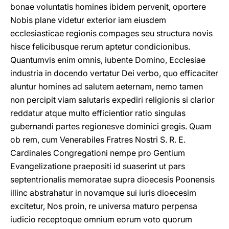
bonae voluntatis homines ibidem pervenit, oportere
Nobis plane videtur exterior iam eiusdem
ecclesiasticae regionis compages seu structura novis
hisce felicibusque rerum aptetur condicionibus.
Quantumvis enim omnis, iubente Domino, Ecclesiae
industria in docendo vertatur Dei verbo, quo efficaciter
aluntur homines ad salutem aeternam, nemo tamen
non percipit viam salutaris expediri religionis si clarior
reddatur atque multo efficientior ratio singulas
gubernandi partes regionesve dominici gregis. Quam
ob rem, cum Venerabiles Fratres Nostri S. R. E.
Cardinales Congregationi nempe pro Gentium
Evangelizatione praepositi id suaserint ut pars
septentrionalis memoratae supra dioecesis Poonensis
illinc abstrahatur in novamque sui iuris dioecesim
excitetur, Nos proin, re universa maturo perpensa
iudicio receptoque omnium eorum voto quorum