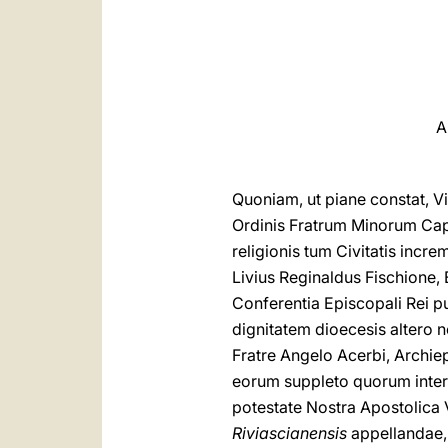
A
Quoniam, ut piane constat, V
Ordinis Fratrum Minorum Capu
religionis tum Civitatis incr
Livius Reginaldus Fischione,
Conferentia Episcopali Rei p
dignitatem dioecesis altero 
Fratre Angelo Acerbi, Archiep
eorum suppleto quorum intere
potestate Nostra Apostolica
Riviascianensis
appellandae, 