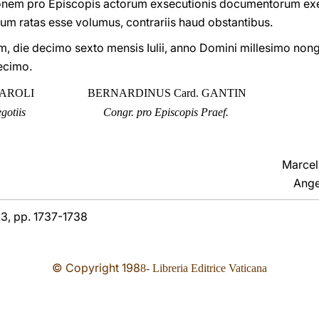
ionem pro Episcopis actorum exsecutionis documentorum ex
rum ratas esse volumus, contrariis haud obstantibus.
, die decimo sexto mensis Iulii, anno Domini millesimo no
decimo.
SAROLI
BERNARDINUS Card. GANTIN
gotiis
Congr. pro Episcopis Praef.
Marcel
Ange
 13, pp. 1737-1738
© Copyright 19
8
8- Libreria Editrice Vaticana