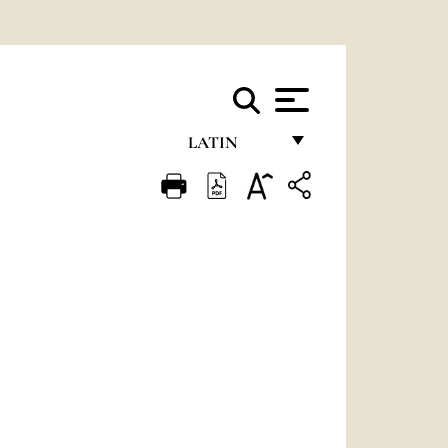
LATIN
FRANÇAIS
ENGLISH
ITALIANO
PORTUGUÊS
ESPAÑOL
DEUTSCH
POLSKI