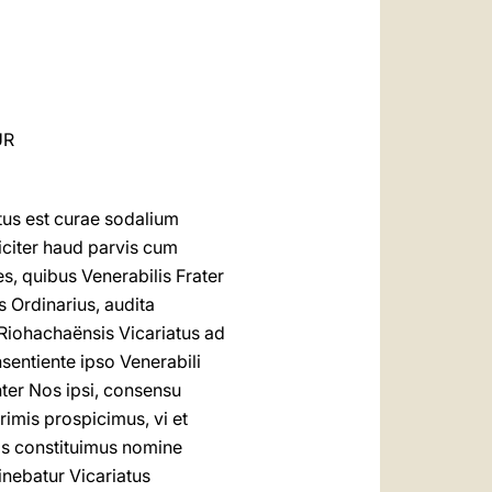
العربيّة
中文
LATINE
UR
tus est curae sodalium
iciter haud parvis cum
s, quibus Venerabilis Frater
 Ordinarius, audita
Riohachaënsis Vicariatus ad
sentiente ipso Venerabili
nter Nos ipsi, consensu
imis prospicimus, vi et
is constituimus nomine
nebatur Vicariatus