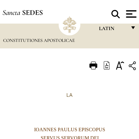
Sancta
SEDES
LATIN
CONSTITUTIONES APOSTOLICAE
FRANÇAIS
ENGLISH
ITALIANO
PORTUGUÊS
ESPAÑOL
LA
DEUTSCH
POLSKI
العربيّة
IOANNES PAULUS EPISCOPUS
中文
SERVUS SERVORUM DEI