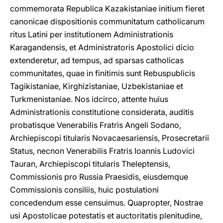
commemorata Republica Kazakistaniae initium fieret
canonicae dispositionis communitatum catholicarum
ritus Latini per institutionem Administrationis
Karagandensis, et Administratoris Apostolici dicio
extenderetur, ad tempus, ad sparsas catholicas
communitates, quae in finitimis sunt Rebuspublicis
Tagikistaniae, Kirghizistaniae, Uzbekistaniae et
Turkmenistaniae. Nos idcirco, attente huius
Administrationis constitutione considerata, auditis
probatisque Venerabilis Fratris Angeli Sodano,
Archiepiscopi titularis Novacaesariensis, Prosecretarii
Status, necnon Venerabilis Fratris Ioannis Ludovici
Tauran, Archiepiscopi titularis Theleptensis,
Commissionis pro Russia Praesidis, eiusdemque
Commissionis consiliis, huic postulationi
concedendum esse censuimus. Quapropter, Nostrae
usi Apostolicae potestatis et auctoritatis plenitudine,