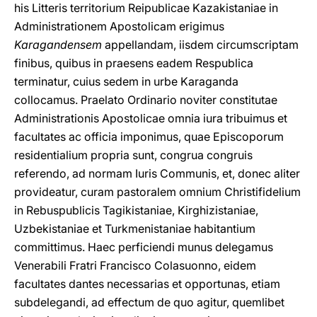
his Litteris territorium Reipublicae Kazakistaniae in
Administrationem Apostolicam erigimus
Karagandensem
appellandam, iisdem circumscriptam
finibus, quibus in praesens eadem Respublica
terminatur, cuius sedem in urbe Karaganda
collocamus. Praelato Ordinario noviter constitutae
Administrationis Apostolicae omnia iura tribuimus et
facultates ac officia imponimus, quae Episcoporum
residentialium propria sunt, congrua congruis
referendo, ad normam Iuris Communis, et, donec aliter
provideatur, curam pastoralem omnium Christifidelium
in Rebuspublicis Tagikistaniae, Kirghizistaniae,
Uzbekistaniae et Turkmenistaniae habitantium
committimus. Haec perficiendi munus delegamus
Venerabili Fratri Francisco Colasuonno, eidem
facultates dantes necessarias et opportunas, etiam
subdelegandi, ad effectum de quo agitur, quemlibet