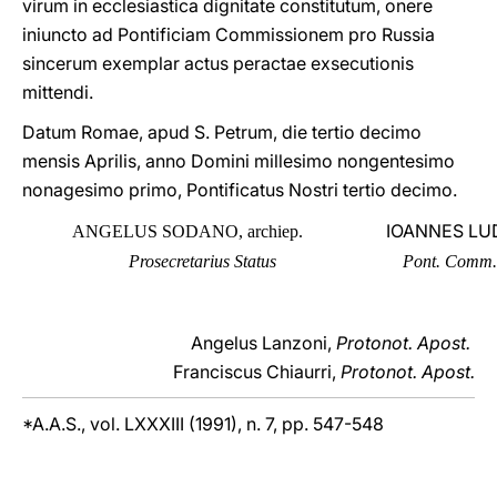
virum in ecclesiastica dignitate constitutum, onere
iniuncto ad Pontificiam Commissionem pro Russia
sincerum exemplar actus peractae exsecutionis
mittendi.
Datum Romae, apud S. Petrum, die tertio decimo
mensis Aprilis, anno Domini millesimo nongentesimo
nonagesimo primo, Pontificatus Nostri tertio decimo.
IOANNES LU
ANGELUS SODANO, archiep.
Prosecretarius Status
Pont. Comm. 
Angelus Lanzoni,
Protonot. Apost.
Franciscus Chiaurri,
Protonot. Apost.
*A.A.S., vol. LXXXIII (1991), n. 7, pp. 547-548