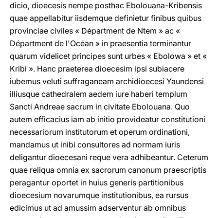
dicio, dioecesis nempe posthac Ebolouana-Kribensis
quae appellabitur iisdemque definietur finibus quibus
provinciae civiles « Départment de Ntem » ac «
Départment de l'Océan » in praesentia terminantur
quarum videlicet principes sunt urbes « Ebolowa » et «
Kribi ». Hanc praeterea dioecesim ipsi subiacere
iubemus veluti suffraganeam archidioecesi Yaundensi
illiusque cathedralem aedem iure haberi templum
Sancti Andreae sacrum in civitate Ebolouana. Quo
autem efficacius iam ab initio provideatur constitutioni
necessariorum institutorum et operum ordinationi,
mandamus ut inibi consultores ad normam iuris
deligantur dioecesani reque vera adhibeantur. Ceterum
quae reliqua omnia ex sacrorum canonum praescriptis
peragantur oportet in huius generis partitionibus
dioecesium novarumque institutionibus, ea rursus
edicimus ut ad amussim adserventur ab omnibus