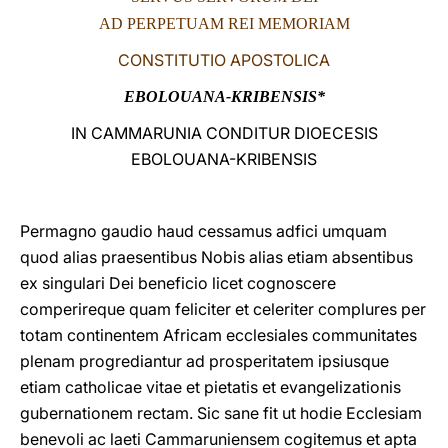
AD PERPETUAM REI MEMORIAM
LATINE
CONSTITUTIO APOSTOLICA
EBOLOUANA-KRIBENSIS*
IN CAMMARUNIA CONDITUR DIOECESIS
EBOLOUANA-KRIBENSIS
Permagno gaudio haud cessamus adfici umquam
quod alias praesentibus Nobis alias etiam absentibus
ex singulari Dei beneficio licet cognoscere
comperireque quam feliciter et celeriter complures per
totam continentem Africam ecclesiales communitates
plenam progrediantur ad prosperitatem ipsiusque
etiam catholicae vitae et pietatis et evangelizationis
gubernationem rectam. Sic sane fit ut hodie Ecclesiam
benevoli ac laeti Cammaruniensem cogitemus et apta