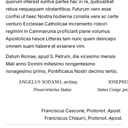
quorum interest suntve partes hac in re, quibuslibet
rebus nequaquam obstantibus. Futurum vero esse
confisi ut haec Nostra hodierna consilia vere ac certe
venturo Ecclesiae Catholicae incremento robori
regimini in Cammarunia proficiant plane volumus
Apostolicas hasce Litteras tam nunc quam deinceps
omnem suam habere et exserere vim.
Datum Romae, apud S. Petrum, die vicesimo mensis
Mali anno Domini millesimo nongentesimo
nonagesimo primo, Pontificatus Nostri decimo tertio.
ANGELUS SODANO, archiep.
IOSEPHU
Prosecretarius Status
Status Congr. pr
Franciscus Cascone,
Protonot. Apost.
Franciscus Chiaurri,
Protonot. Apost.