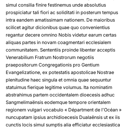
simul consilia finire festinemus unde absolutius
prospiciatur tali fiori ac soliditati in posterum tempus
intra eandem amatissimam nationem. De maioribus
scilicet agitur dicionibus quae quo convenientius
regantur decere omnino Nobis videtur earum certas
aliquas partes in novam coagmentari ecclesialem
communitatem. Sententiis proinde libenter acceptis
Venerabilium Fratrum Nostrorum negotiis
praepositorum Congregationis pro Gentium
Evangelizatione, ex potestatis apostolicae Nostrae
plenitudine haec singula et omnia quae sequuntur
statuimus fierique legitime volumus. Ita nominatim
abstrahimus partem occidentalem dioecesis adhuc
Sangmelimaënsis eodemque tempore orientalem
regionem vulgari vocabulo « Départment de l'Océan »
nuncupatam ipsius archidioecesis Dualaënsis ut ex iis
cunctis locis simul sumptis alia efficiatur ecclesiastica