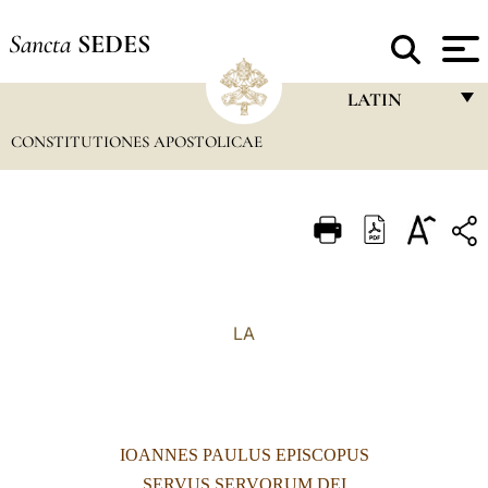
Sancta
SEDES
LATIN
CONSTITUTIONES APOSTOLICAE
FRANÇAIS
ENGLISH
ITALIANO
PORTUGUÊS
ESPAÑOL
LA
DEUTSCH
POLSKI
العربيّة
IOANNES PAULUS EPISCOPUS
中文
SERVUS SERVORUM DEI