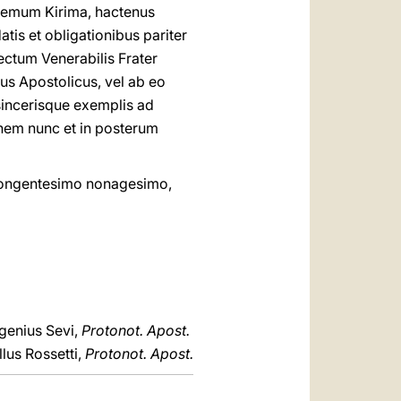
odemum Kirima, hactenus
s et obligationibus pariter
ectum Venerabilis Frater
us Apostolicus, vel ab eo
sincerisque exemplis ad
nem nunc et in posterum
 nongentesimo nonagesimo,
genius Sevi,
Protonot. Apost.
lus Rossetti,
Protonot. Apost.