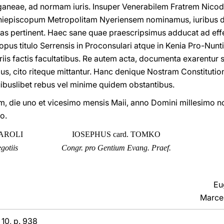
aganeae, ad normam iuris. Insuper Venerabilem Fratrem Nic
episcopum Metropolitam Nyeriensem nominamus, iuribus dati
tas pertinent. Haec sane quae praescripsimus adducat ad eff
us titulo Serrensis in Proconsulari atque in Kenia Pro-Nunti
iis factis facultatibus. Re autem acta, documenta exarentur 
, cito riteque mittantur. Hanc denique Nostram Constitutio
uibuslibet rebus vel minime quidem obstantibus.
, die uno et vicesimo mensis Maii, anno Domini millesimo
o.
SAROLI
IOSEPHUS card. TOMKO
gotiis
Congr. pro Gentium Evang. Praef.
Eu
Marcel
 10, p. 938