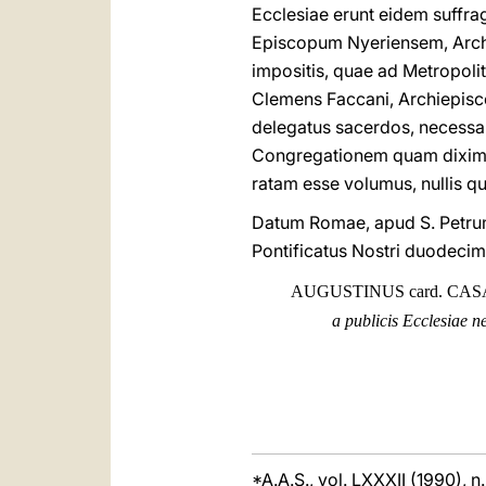
Ecclesiae erunt eidem suffr
Episcopum Nyeriensem, Archi
impositis, quae ad Metropoli
Clemens Faccani, Archiepiscop
delegatus sacerdos, necessar
Congregationem quam diximus
ratam esse volumus, nullis q
Datum Romae, apud S. Petrum
Pontificatus Nostri duodecim
AUGUSTINUS card. CA
a publicis Ecclesiae ne
*A.A.S., vol. LXXXII (1990), n.