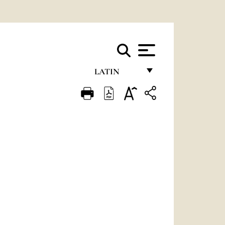
LATIN
FRANÇAIS
ENGLISH
ITALIANO
PORTUGUÊS
ESPAÑOL
DEUTSCH
POLSKI