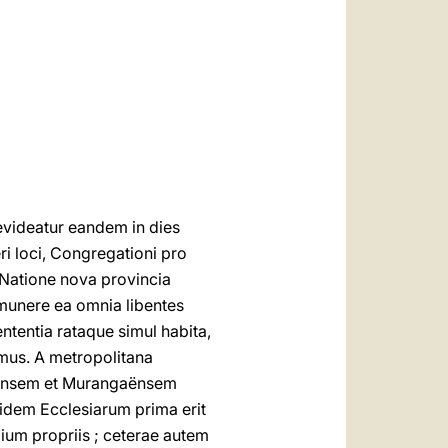
العربيّة
中文
LATINE
evideatur eandem in dies
i loci, Congregationi pro
m Natione nova provincia
s munere ea omnia libentes
tentia rataque simul habita,
emus. A metropolitana
uensem et Murangaënsem
idem Ecclesiarum prima erit
ium propriis ; ceterae autem