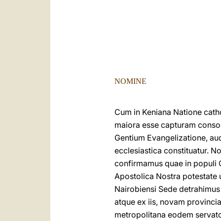
NOMINE
Cum in Keniana Natione cath
maiora esse capturam consoci
Gentium Evangelizatione, audi
ecclesiastica constituatur. N
confirmamus quae in populi C
Apostolica Nostra potestate 
Nairobiensi Sede detrahim
atque ex iis, novam provinc
metropolitana eodem servato 