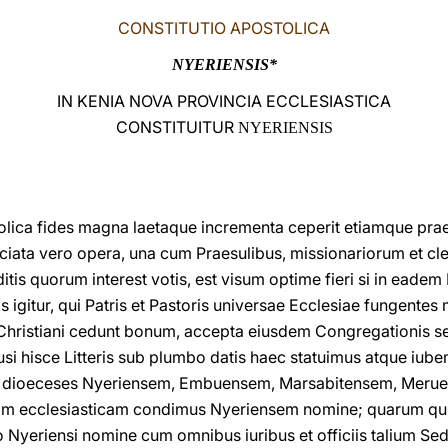
CONSTITUTIO APOSTOLICA
NYERIENSIS*
IN KENIA NOVA PROVINCIA ECCLESIASTICA
CONSTITUITUR
NYERIENSIS
olica fides magna laetaque incrementa ceperit etiamque pra
ata vero opera, una cum Praesulibus, missionariorum et cler
tis quorum interest votis, est visum optime fieri si in eade
os igitur, qui Patris et Pastoris universae Ecclesiae fungente
hristiani cedunt bonum, accepta eiusdem Congregationis sen
usi hisce Litteris sub plumbo datis haec statuimus atque iub
us dioeceses Nyeriensem, Embuensem, Marsabitensem, Mer
iam ecclesiasticam condimus Nyeriensem nomine; quarum qu
Nyeriensi nomine cum omnibus iuribus et officiis talium Sed