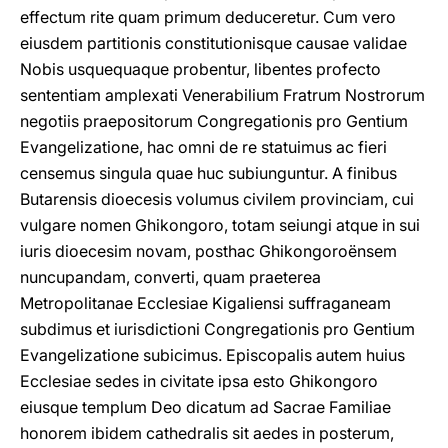
effectum rite quam primum deduceretur. Cum vero
eiusdem partitionis constitutionisque causae validae
Nobis usquequaque probentur, libentes profecto
sententiam amplexati Venerabilium Fratrum Nostrorum
negotiis praepositorum Congregationis pro Gentium
Evangelizatione, hac omni de re statuimus ac fieri
censemus singula quae huc subiunguntur. A finibus
Butarensis dioecesis volumus civilem provinciam, cui
vulgare nomen Ghikongoro, totam seiungi atque in sui
iuris dioecesim novam, posthac Ghikongoroënsem
nuncupandam, converti, quam praeterea
Metropolitanae Ecclesiae Kigaliensi suffraganeam
subdimus et iurisdictioni Congregationis pro Gentium
Evangelizatione subicimus. Episcopalis autem huius
Ecclesiae sedes in civitate ipsa esto Ghikongoro
eiusque templum Deo dicatum ad Sacrae Familiae
honorem ibidem cathedralis sit aedes in posterum,