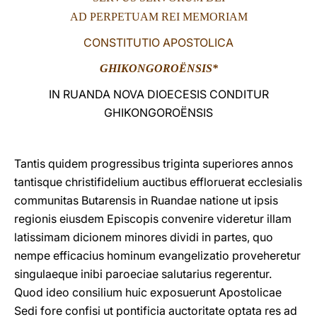
AD PERPETUAM REI MEMORIAM
LATINE
CONSTITUTIO APOSTOLICA
GHIKONGOROËNSIS*
IN RUANDA NOVA DIOECESIS CONDITUR
GHIKONGOROËNSIS
Tantis quidem progressibus triginta superiores annos
tantisque christifidelium auctibus effloruerat ecclesialis
communitas Butarensis in Ruandae natione ut ipsis
regionis eiusdem Episcopis convenire videretur illam
latissimam dicionem minores dividi in partes, quo
nempe efficacius hominum evangelizatio proveheretur
singulaeque inibi paroeciae salutarius regerentur.
Quod ideo consilium huic exposuerunt Apostolicae
Sedi fore confisi ut pontificia auctoritate optata res ad