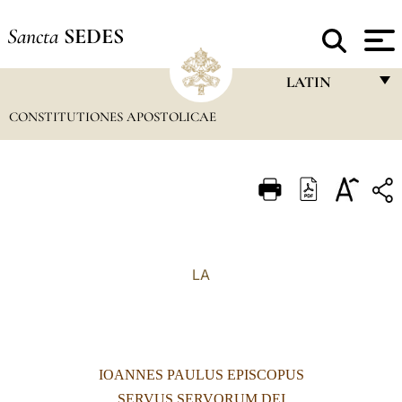
Sancta
SEDES
LATIN
CONSTITUTIONES APOSTOLICAE
FRANÇAIS
ENGLISH
ITALIANO
PORTUGUÊS
ESPAÑOL
LA
DEUTSCH
POLSKI
العربيّة
IOANNES PAULUS EPISCOPUS
中文
SERVUS SERVORUM DEI