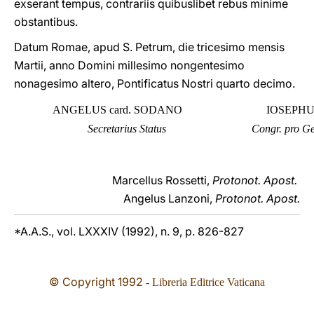
exserant tempus, contrariis quibuslibet rebus minime
obstantibus.
Datum Romae, apud S. Petrum, die tricesimo mensis
Martii, anno Domini millesimo nongentesimo
nonagesimo altero, Pontificatus Nostri quarto decimo.
ANGELUS card. SODANO
IOSEPHU
Secretarius Status
Congr. pro Ge
Marcellus Rossetti,
Protonot. Apost.
Angelus Lanzoni,
Protonot. Apost.
*A.A.S., vol. LXXXIV (1992), n. 9, p. 826-827
© Copyright 1992
- Libreria Editrice Vaticana