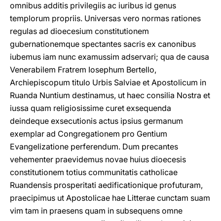
omnibus additis privilegiis ac iuribus id genus
templorum propriis. Universas vero normas rationes
regulas ad dioecesium constitutionem
gubernationemque spectantes sacris ex canonibus
iubemus iam nunc examussim adservari; qua de causa
Venerabilem Fratrem Iosephum Bertello,
Archiepiscopum titulo Urbis Salviae et Apostolicum in
Ruanda Nuntium destinamus, ut haec consilia Nostra et
iussa quam religiosissime curet exsequenda
deindeque exsecutionis actus ipsius germanum
exemplar ad Congregationem pro Gentium
Evangelizatione perferendum. Dum precantes
vehementer praevidemus novae huius dioecesis
constitutionem totius communitatis catholicae
Ruandensis prosperitati aedificationique profuturam,
praecipimus ut Apostolicae hae Litterae cunctam suam
vim tam in praesens quam in subsequens omne