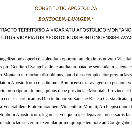
CONSTITUTIO APOSTOLICA
BONTOCEN.-LAVAGEN.*
TRACTO TERRITORIO A VICARIATU APOSTOLICO MONTAN
TUITUR VICARIATUS APOSTOLICUS BONTONCENSIS-LAVA
 evangelizationis operi consulendum opportunum duximus novum Vicari
s pro Gentium Evangelizatione audita probataque sententia, re attente 
o Montano territorium distrahimus, quod duas complectitur provincias
ariatum Apostolicum constituimus Bontocensem-Lavagensem positura vero
ircumscriptum finibus, quibus duae provinciae Mountain Province et I
in ecclesia collocamus Deo in honorem Sanctae Ritae a Cassia dicata, q
da Venerabilem Fratrem Ioannem Vincentium Moreni, Archiepiscopum t
 Nuntium Apostolicum, legamus, vel quem ipse legaverit, necessariis fact
ectum adductae sincerum exemplar primo quoque tempore ad Congregati