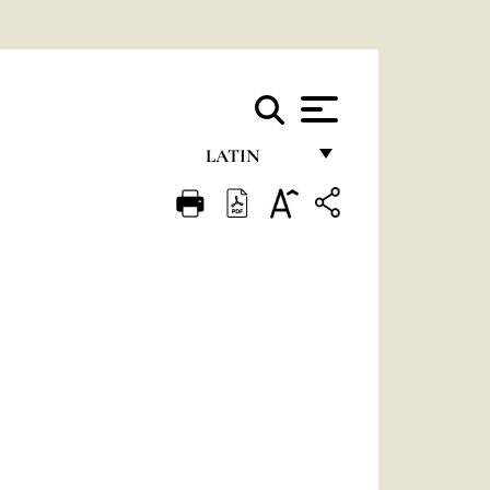
LATIN
FRANÇAIS
ENGLISH
ITALIANO
PORTUGUÊS
ESPAÑOL
DEUTSCH
POLSKI