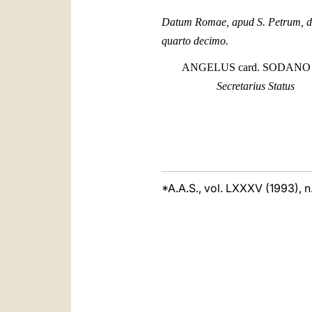
Datum Romae, apud S. Petrum, die
quarto decimo.
ANGELUS card. SODAN
Secretarius Status
*A.A.S., vol. LXXXV (1993), n.