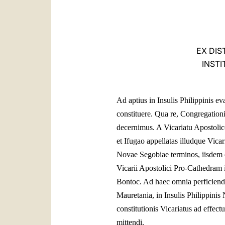
EX DIS
INSTI
Ad aptius in Insulis Philippinis
constituere. Qua re, Congregationi
decernimus. A Vicariatu Apostolic
et Ifugao appellatas illudque Vic
Novae Segobiae terminos, iisdem c
Vicarii Apostolici Pro-Cathedram 
Bontoc. Ad haec omnia perficien
Mauretania, in Insulis Philippinis
constitutionis Vicariatus ad eff
mittendi.