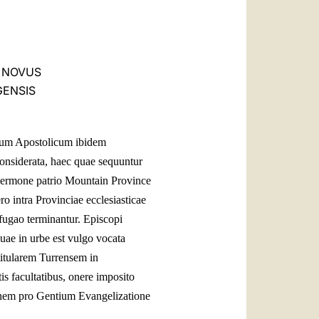
العربيّة
中文
LATINE
O NOVUS
GENSIS
atum Apostolicum ibidem
considerata, haec quae sequuntur
 sermone patrio Mountain Province
 intra Provinciae ecclesiasticae
fugao terminantur. Episcopi
uae in urbe est vulgo vocata
itularem Turrensem in
is facultatibus, onere imposito
onem pro Gentium Evangelizatione