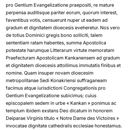
pro Gentium Evangelizatione praepositi, re mature
perpensa auditisque pariter eorum, quorum interest,
faventibus votis, censuerunt nuper ut eadem ad
gradum et dignitatem dioecesis eveheretur. Nos vero
de totius Dominici gregis bono solliciti, talem
sententiam ratam habentes, summa Apostolica
potestate harumque Litterarum virtute memoratam
Praefecturam Apostolicam Kankanensem ad gradum
et dignitatem dioecesis attollimus immutatis finibus et
nomine. Quam insuper novam dioecesim
metropolitanae Sedi Konakriensi suffraganeam
facimus atque iurisdictioni Congregationis pro
Gentium Evangelizatione subicimus; cuius
episcopalem sedem in urbe « Kankan » ponimus ac
templum ibidem exstans Deo dicatum in honorem
Deiparae Virginis titulo « Notre Dame des Victoires »
invocatae dignitate cathedralis ecclesiae honestamus.