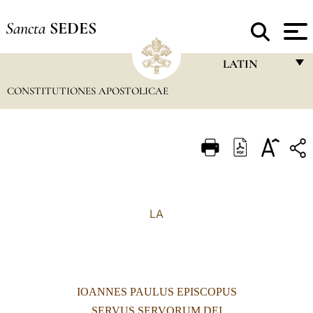
Sancta
SEDES
LATIN
CONSTITUTIONES APOSTOLICAE
FRANÇAIS
ENGLISH
ITALIANO
PORTUGUÊS
ESPAÑOL
LA
DEUTSCH
POLSKI
العربيّة
IOANNES PAULUS EPISCOPUS
中文
SERVUS SERVORUM DEI