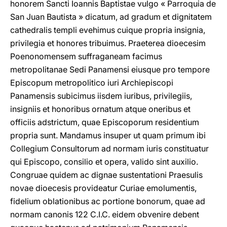
honorem Sancti Ioannis Baptistae vulgo « Parroquia de
San Juan Bautista » dicatum, ad gradum et dignitatem
cathedralis templi evehimus cuique propria insignia,
privilegia et honores tribuimus. Praeterea dioecesim
Poenonomensem suffraganeam facimus
metropolitanae Sedi Panamensi eiusque pro tempore
Episcopum metropolitico iuri Archiepiscopi
Panamensis subicimus iisdem iuribus, privilegiis,
insigniis et honoribus ornatum atque oneribus et
officiis adstrictum, quae Episcoporum residentium
propria sunt. Mandamus insuper ut quam primum ibi
Collegium Consultorum ad normam iuris constituatur
qui Episcopo, consilio et opera, valido sint auxilio.
Congruae quidem ac dignae sustentationi Praesulis
novae dioecesis provideatur Curiae emolumentis,
fidelium oblationibus ac portione bonorum, quae ad
normam canonis 122 C.I.C. eidem obvenire debent