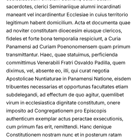
sacerdotes, clerici Seminariique alumni incardinati
maneant vel incardinentur Ecclesiae in cuius territorio
legitimum habent domicilium. Acta et documenta quae
ad noviter constitutam dioecesim eiusque clericos,
fideles et forte bona temporalia respiciunt, a Curia
Panamensi ad Curiam Poenonomensem quam primum
transmittantur. Haec, quae statuimus, perficienda
committimus Venerabili Fratri Osvaldo Padilla, quem
diximus, vel, absente eo, illi, qui curat negotia
Apostolicae Nuntiaturae in Panamensi Natione, eisdem
tribuentes necessarias et opportunas facultates etiam
subdelegandi, ad effectum de quo agitur, quemlibet
virum in ecclesiastica dignitate constitutum, onere
imposito ad Congregationem pro Episcopis
authenticum exemplar actus peractae exsecutionis,
cum primum fas erit, remittendi. Hanc denique
Constitutionem nostram nunc et in posterum ratam