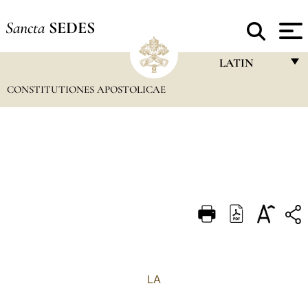
Sancta
SEDES
LATIN
CONSTITUTIONES APOSTOLICAE
FRANÇAIS
ENGLISH
ITALIANO
PORTUGUÊS
ESPAÑOL
DEUTSCH
POLSKI
العربيّة
LA
中文