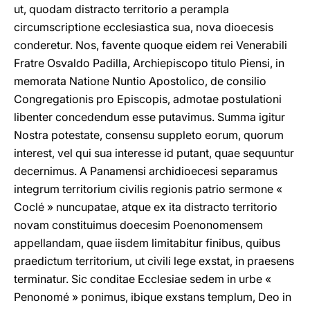
ut, quodam distracto territorio a perampla
circumscriptione ecclesiastica sua, nova dioecesis
conderetur. Nos, favente quoque eidem rei Venerabili
Fratre Osvaldo Padilla, Archiepiscopo titulo Piensi, in
memorata Natione Nuntio Apostolico, de consilio
Congregationis pro Episcopis, admotae postulationi
libenter concedendum esse putavimus. Summa igitur
Nostra potestate, consensu suppleto eorum, quorum
interest, vel qui sua interesse id putant, quae sequuntur
decernimus. A Panamensi archidioecesi separamus
integrum territorium civilis regionis patrio sermone «
Coclé » nuncupatae, atque ex ita distracto territorio
novam constituimus doecesim Poenonomensem
appellandam, quae iisdem limitabitur finibus, quibus
praedictum territorium, ut civili lege exstat, in praesens
terminatur. Sic conditae Ecclesiae sedem in urbe «
Penonomé » ponimus, ibique exstans templum, Deo in