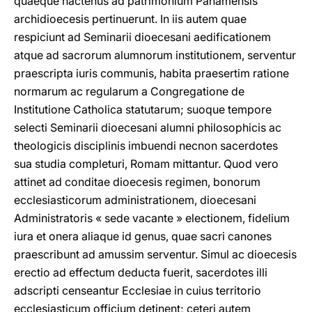
quaeque hactenus ad patrimonium Panamensis
archidioecesis pertinuerunt. In iis autem quae
respiciunt ad Seminarii dioecesani aedificationem
atque ad sacrorum alumnorum institutionem, serventur
praescripta iuris communis, habita praesertim ratione
normarum ac regularum a Congregatione de
Institutione Catholica statutarum; suoque tempore
selecti Seminarii dioecesani alumni philosophicis ac
theologicis disciplinis imbuendi necnon sacerdotes
sua studia completuri, Romam mittantur. Quod vero
attinet ad conditae dioecesis regimen, bonorum
ecclesiasticorum administrationem, dioecesani
Administratoris « sede vacante » electionem, fidelium
iura et onera aliaque id genus, quae sacri canones
praescribunt ad amussim serventur. Simul ac dioecesis
erectio ad effectum deducta fuerit, sacerdotes illi
adscripti censeantur Ecclesiae in cuius territorio
ecclesiasticum officium detinent; ceteri autem