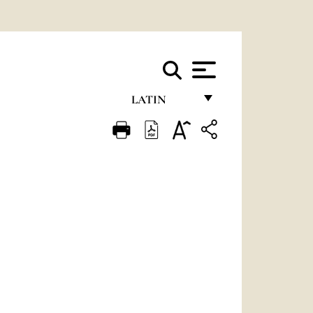
LATIN
FRANÇAIS
ENGLISH
ITALIANO
PORTUGUÊS
ESPAÑOL
DEUTSCH
POLSKI