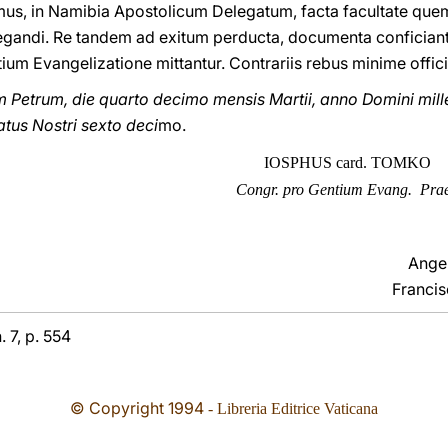
s, in Namibia Apostolicum Delegatum, facta facultate quem
legandi. Re tandem ad exitum perducta, documenta confician
m Evangelizatione mittantur. Contrariis rebus minime offici
Petrum, die quarto decimo mensis Martii, anno Domini mil
tus Nostri sexto deci
mo.
O
IOSPHUS card. TOMKO
Congr. pro Gentium Evang. Prae
Ange
Francis
. 7, p. 554
© Copyright 1994
- Libreria Editrice Vaticana