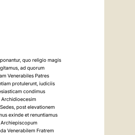
العربيّة
中文
LATINE
ponantur, quo religio magis
cogitamus, ad quorum
uam Venerabiles Patres
am protulerunt, iudiciis
lesiasticam condimus
d Archidioecesim
 Sedes, post elevationem
mus exinde et renuntiamus
, Archiepiscopum
nda Venerabilem Fratrem