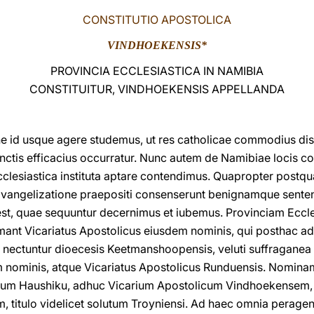
CONSTITUTIO APOSTOLICA
VINDHOEKENSIS*
PROVINCIA ECCLESIASTICA IN NAMIBIA
CONSTITUITUR, VINDHOEKENSIS APPELLANDA
ine id usque agere studemus, ut res catholicae commodius dis
cunctis efficacius occurratur. Nunc autem de Namibiae locis 
clesiastica instituta aptare contendimus. Quapropter postq
angelizatione praepositi consenserunt benignamque sententi
est, quae sequuntur decernimus et iubemus. Provinciam Ecc
nt Vicariatus Apostolicus eiusdem nominis, qui posthac a
 nectuntur dioecesis Keetmanshoopensis, veluti suffraganea
m nominis, atque Vicariatus Apostolicus Runduensis. Nomina
tium Haushiku, adhuc Vicarium Apostolicum Vindhoekensem
 titulo videlicet solutum Troyniensi. Ad haec omnia perage