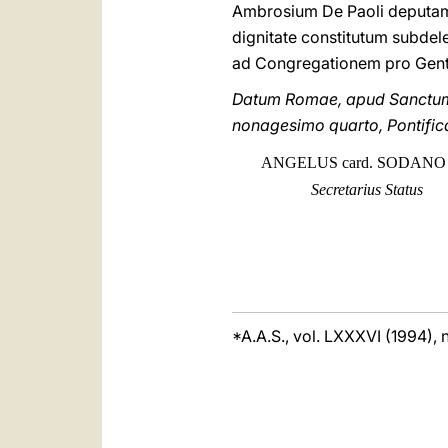
Ambrosium De Paoli deputamu
dignitate constitutum subde
ad Congregationem pro Gentiu
Datum Romae, apud Sanctum 
nonagesimo quarto, Pontifica
ANGELUS card. SODAN
Secretarius Status
*A.A.S., vol. LXXXVI (1994), n