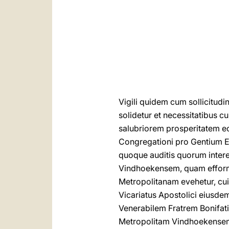
Vigili quidem cum sollicitud
solidetur et necessitatibus 
salubriorem prosperitatem ec
Congregationi pro Gentium Ev
quoque auditis quorum inter
Vindhoekensem, quam efforma
Metropolitanam evehetur, cui
Vicariatus Apostolici eiusde
Venerabilem Fratrem Bonifa
Metropolitam Vindhoekensem,