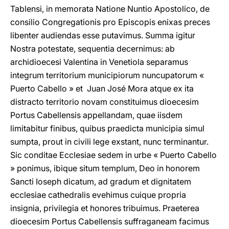
Tablensi, in memorata Natione Nuntio Apostolico, de
consilio Congregationis pro Episcopis enixas preces
libenter audiendas esse putavimus. Summa igitur
Nostra potestate, sequentia decernimus: ab
archidioecesi Valentina in Venetiola separamus
integrum territorium municipiorum nuncupatorum «
Puerto Cabello » et Juan José Mora atque ex ita
distracto territorio novam constituimus dioecesim
Portus Cabellensis appellandam, quae iisdem
limitabitur finibus, quibus praedicta municipia simul
sumpta, prout in civili lege exstant, nunc terminantur.
Sic conditae Ecclesiae sedem in urbe « Puerto Cabello
» ponimus, ibique situm templum, Deo in honorem
Sancti Ioseph dicatum, ad gradum et dignitatem
ecclesiae cathedralis evehimus cuique propria
insignia, privilegia et honores tribuimus. Praeterea
dioecesim Portus Cabellensis suffraganeam facimus