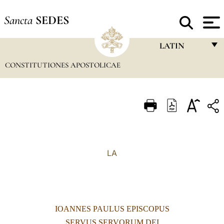
Sancta
SEDES
LATIN
CONSTITUTIONES APOSTOLICAE
FRANÇAIS
ENGLISH
ITALIANO
PORTUGUÊS
ESPAÑOL
LA
DEUTSCH
POLSKI
العربيّة
IOANNES PAULUS EPISCOPUS
中文
SERVUS SERVORUM DEI