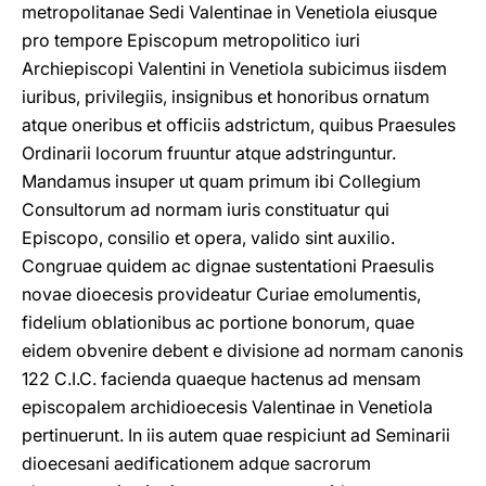
metropolitanae Sedi Valentinae in Venetiola eiusque
pro tempore Episcopum metropolitico iuri
Archiepiscopi Valentini in Venetiola subicimus iisdem
iuribus, privilegiis, insignibus et honoribus ornatum
atque oneribus et officiis adstrictum, quibus Praesules
Ordinarii locorum fruuntur atque adstringuntur.
Mandamus insuper ut quam primum ibi Collegium
Consultorum ad normam iuris constituatur qui
Episcopo, consilio et opera, valido sint auxilio.
Congruae quidem ac dignae sustentationi Praesulis
novae dioecesis provideatur Curiae emolumentis,
fidelium oblationibus ac portione bonorum, quae
eidem obvenire debent e divisione ad normam canonis
122 C.I.C. facienda quaeque hactenus ad mensam
episcopalem archidioecesis Valentinae in Venetiola
pertinuerunt. In iis autem quae respiciunt ad Seminarii
dioecesani aedificationem adque sacrorum