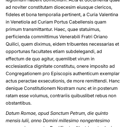
ad noviter constitutam dioecesim eiusque clericos,
fideles et bona temporalia pertinent, a Curia Valentina
in Venetiola ad Curiam Portus Cabellensis quam
primum transmittantur. Haec, quae statuimus,
perficienda committimus Venerabili Fratri Oriano
Quilici, quem diximus, eidem tribuentes necessarias et
opportunas facultates etiam subdelegandi, ad
effectum de quo agitur, quemlibet virum in
ecclesiastica dignitate constitutu, onere imposito ad
Congregationem pro Episcopis authenticum exemplar
actus peractae exsecutionis, de more remittendi. Hanc
denique Constitutionem Nostram nunc et in posterum
ratam esse volumus, contrariis quibuslibet rebus non
obstantibus.
Datum Romae, apud Sanctum Petrum, die quinto
mensis Iulii, anno Domini millesimo nongentesimo