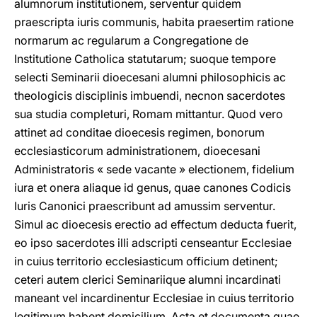
alumnorum institutionem, serventur quidem
praescripta iuris communis, habita praesertim ratione
normarum ac regularum a Congregatione de
Institutione Catholica statutarum; suoque tempore
selecti Seminarii dioecesani alumni philosophicis ac
theologicis disciplinis imbuendi, necnon sacerdotes
sua studia completuri, Romam mittantur. Quod vero
attinet ad conditae dioecesis regimen, bonorum
ecclesiasticorum administrationem, dioecesani
Administratoris « sede vacante » electionem, fidelium
iura et onera aliaque id genus, quae canones Codicis
Iuris Canonici praescribunt ad amussim serventur.
Simul ac dioecesis erectio ad effectum deducta fuerit,
eo ipso sacerdotes illi adscripti censeantur Ecclesiae
in cuius territorio ecclesiasticum officium detinent;
ceteri autem clerici Seminariique alumni incardinati
maneant vel incardinentur Ecclesiae in cuius territorio
legitimum habent domicilium. Acta et documenta quae