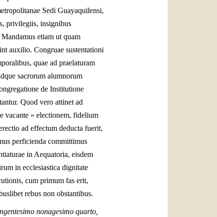
 metropolitanae Sedi Guayaquilensi,
privilegiis, insignibus
t. Mandamus etiam ut quam
nt auxilio. Congruae sustentationi
mporalibus, quae ad praelaturam
em adque sacrorum alumnorum
ongregatione de Institutione
tantur. Quod vero attinet ad
e vacante » electionem, fidelium
erectio ad effectum deducta fuerit,
tuimus perficienda committimus
ntiaturae in Aequatoria, eisdem
rum in ecclesiastica dignitate
tionis, cum primum fas erit,
uslibet rebus non obstantibus.
ongentesimo nonagesimo quarto,