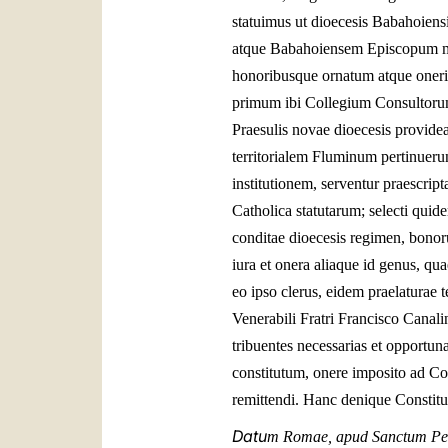
statuimus ut dioecesis Babahoiensi
atque Babahoiensem Episcopum metr
honoribusque ornatum atque oneri
primum ibi Collegium Consultorum 
Praesulis novae dioecesis provide
territorialem Fluminum pertinueru
institutionem, serventur praescrip
Catholica statutarum; selecti quid
conditae dioecesis regimen, bonor
iura et onera aliaque id genus, qu
eo ipso clerus, eidem praelaturae 
Venerabili Fratri Francisco Canali
tribuentes necessarias et opportun
constitutum, onere imposito ad Co
remittendi. Hanc denique Constitu
Datu
m Romae, apud Sanctum Petr