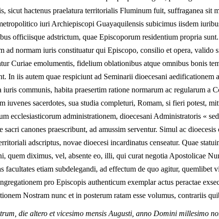
s, sicut hactenus praelatura territorialis Fluminum fuit, suffraganea sit
opolitico iuri Archiepiscopi Guayaquilensis subicimus iisdem iuribus, 
bus officiisque adstrictum, quae Episcoporum residentium propria sun
ad normam iuris constituatur qui Episcopo, consilio et opera, valido si
atur Curiae emolumentis, fidelium oblationibus atque omnibus bonis te
nt. In iis autem quae respiciunt ad Seminarii dioecesani aedification
ta iuris communis, habita praesertim ratione normarum ac regularum a C
em iuvenes sacerdotes, sua studia completuri, Romam, si fieri potest, mit
um ecclesiasticorum administrationem, dioecesani Administratoris « sed
ae sacri canones praescribunt, ad amussim serventur. Simul ac dioecesis 
territoriali adscriptus, novae dioecesi incardinatus censeatur. Quae sta
ni, quem diximus, vel, absente eo, illi, qui curat negotia Apostolicae Nu
as facultates etiam subdelegandi, ad effectum de quo agitur, quemlibet vi
ngregationem pro Episcopis authenticum exemplar actus peractae exsecu
tionem Nostram nunc et in posterum ratam esse volumus, contrariis quib
um, die altero et vicesimo mensis Augusti, anno Domini millesimo n