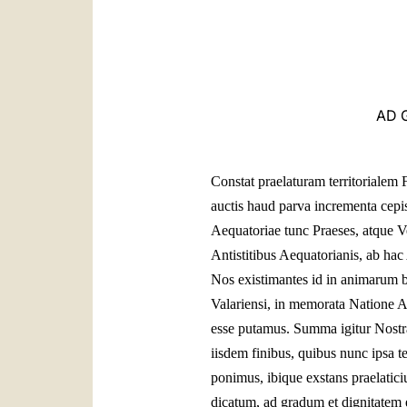
AD 
Constat praelaturam territorialem
auctis haud parva incrementa cep
Aequatoriae tunc Praeses, atque V
Antistitibus Aequatorianis, ab hac 
Nos existimantes id in animarum b
Valariensi, in memorata Natione A
esse putamus. Summa igitur Nostra 
iisdem finibus, quibus nunc ipsa 
ponimus, ibique exstans praelati
dicatum, ad gradum et dignitatem e