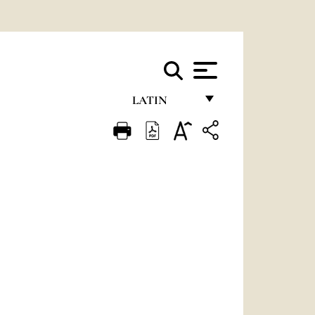
LATIN
FRANÇAIS
ENGLISH
ITALIANO
PORTUGUÊS
ESPAÑOL
DEUTSCH
POLSKI