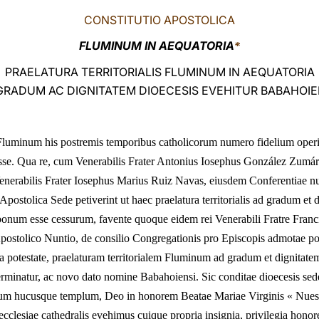
CONSTITUTIO APOSTOLICA
FLUMINUM IN AEQUATORIA
*
PRAELATURA TERRITORIALIS FLUMINUM IN AEQUATORIA
GRADUM AC DIGNITATEM DIOECESIS EVEHITUR BABAHOIE
 Fluminum his postremis temporibus catholicorum numero fidelium operibu
isse. Qua re, cum Venerabilis Frater Antonius Iosephus González Zumá
enerabilis Frater Iosephus Marius Ruiz Navas, eiusdem Conferentiae nu
Apostolica Sede petiverint ut haec praelatura territorialis ad gradum et 
onum esse cessurum, favente quoque eidem rei Venerabili Fratre Franci
postolico Nuntio, de consilio Congregationis pro Episcopis admotae po
potestate, praelaturam territorialem Fluminum ad gradum et dignitatem 
terminatur, ac novo dato nomine Babahoiensi. Sic conditae dioecesis s
cium hucusque templum, Deo in honorem Beatae Mariae Virginis « Nues
cclesiae cathedralis evehimus cuique propria insignia, privilegia honor