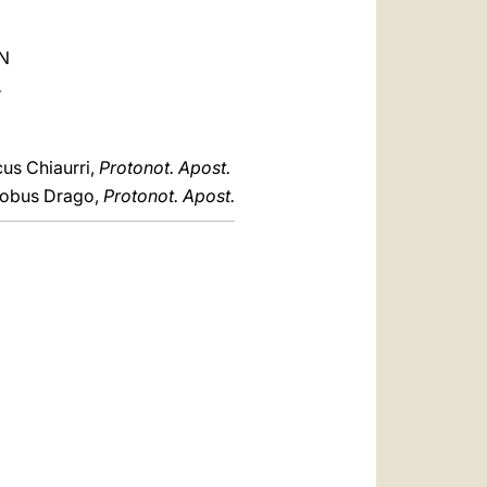
N
.
cus Chiaurri,
Protonot. Apost.
cobus Drago,
Protonot. Apost.