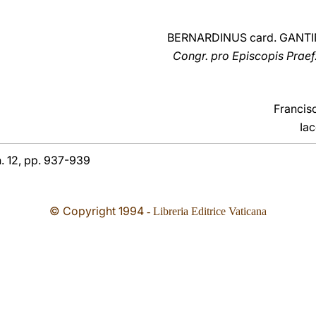
BERNARDINUS card. GANTI
O
Congr. pro Episcopis Praef
Francis
Ia
n. 12, pp. 937-939
© Copyright 1994
- Libreria Editrice Vaticana