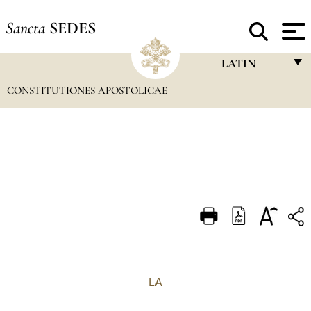
Sancta
SEDES
LATIN
CONSTITUTIONES APOSTOLICAE
FRANÇAIS
ENGLISH
ITALIANO
PORTUGUÊS
ESPAÑOL
DEUTSCH
POLSKI
العربيّة
LA
中文