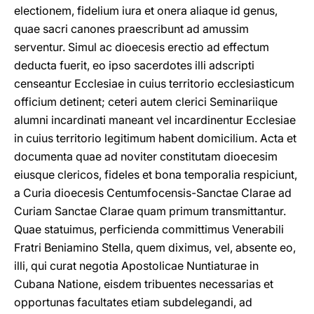
electionem, fidelium iura et onera aliaque id genus,
quae sacri canones praescribunt ad amussim
serventur. Simul ac dioecesis erectio ad effectum
deducta fuerit, eo ipso sacerdotes illi adscripti
censeantur Ecclesiae in cuius territorio ecclesiasticum
officium detinent; ceteri autem clerici Seminariique
alumni incardinati maneant vel incardinentur Ecclesiae
in cuius territorio legitimum habent domicilium. Acta et
documenta quae ad noviter constitutam dioecesim
eiusque clericos, fideles et bona temporalia respiciunt,
a Curia dioecesis Centumfocensis-Sanctae Clarae ad
Curiam Sanctae Clarae quam primum transmittantur.
Quae statuimus, perficienda committimus Venerabili
Fratri Beniamino Stella, quem diximus, vel, absente eo,
illi, qui curat negotia Apostolicae Nuntiaturae in
Cubana Natione, eisdem tribuentes necessarias et
opportunas facultates etiam subdelegandi, ad