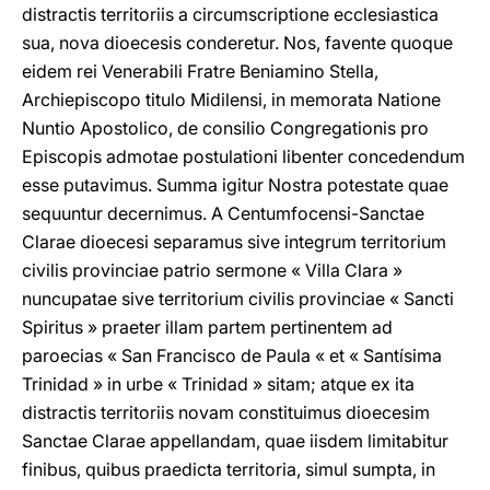
distractis territoriis a circumscriptione ecclesiastica
sua, nova dioecesis conderetur. Nos, favente quoque
eidem rei Venerabili Fratre Beniamino Stella,
Archiepiscopo titulo Midilensi, in memorata Natione
Nuntio Apostolico, de consilio Congregationis pro
Episcopis admotae postulationi libenter concedendum
esse putavimus. Summa igitur Nostra potestate quae
sequuntur decernimus. A Centumfocensi-Sanctae
Clarae dioecesi separamus sive integrum territorium
civilis provinciae patrio sermone « Villa Clara »
nuncupatae sive territorium civilis provinciae « Sancti
Spiritus » praeter illam partem pertinentem ad
paroecias « San Francisco de Paula « et « Santísima
Trinidad » in urbe « Trinidad » sitam; atque ex ita
distractis territoriis novam constituimus dioecesim
Sanctae Clarae appellandam, quae iisdem limitabitur
finibus, quibus praedicta territoria, simul sumpta, in