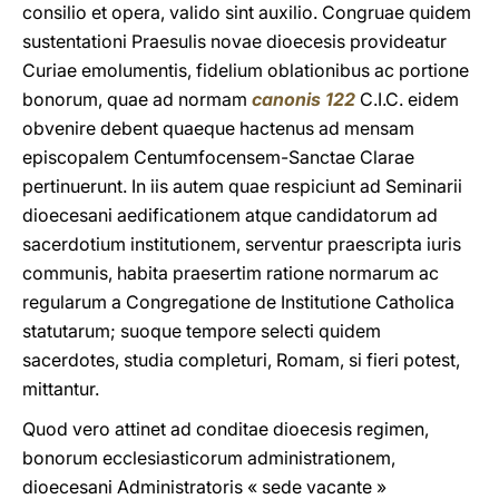
consilio et opera, valido sint auxilio. Congruae quidem
sustentationi Praesulis novae dioecesis provideatur
Curiae emolumentis, fidelium oblationibus ac portione
bonorum, quae ad normam
canonis 122
C.I.C. eidem
obvenire debent quaeque hactenus ad mensam
episcopalem Centumfocensem-Sanctae Clarae
pertinuerunt. In iis autem quae respiciunt ad Seminarii
dioecesani aedificationem atque candidatorum ad
sacerdotium institutionem, serventur praescripta iuris
communis, habita praesertim ratione normarum ac
regularum a Congregatione de Institutione Catholica
statutarum; suoque tempore selecti quidem
sacerdotes, studia completuri, Romam, si fieri potest,
mittantur.
Quod vero attinet ad conditae dioecesis regimen,
bonorum ecclesiasticorum administrationem,
dioecesani Administratoris « sede vacante »