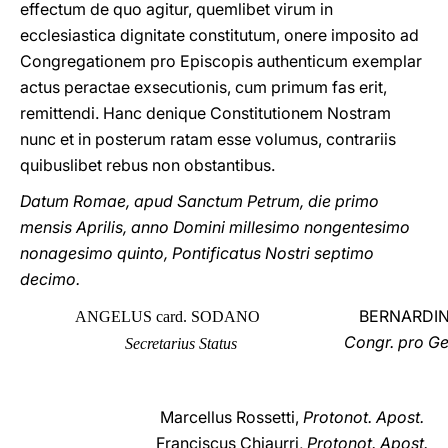
effectum de quo agitur, quemlibet virum in
ecclesiastica dignitate constitutum, onere imposito ad
Congregationem pro Episcopis authenticum exemplar
actus peractae exsecutionis, cum primum fas erit,
remittendi. Hanc denique Constitutionem Nostram
nunc et in posterum ratam esse volumus, contrariis
quibuslibet rebus non obstantibus.
Datum Romae, apud Sanctum Petrum, die primo
mensis Aprilis, anno Domini millesimo nongentesimo
nonagesimo quinto, Pontificatus Nostri septimo
decimo.
BERNARDIN
ANGELUS card. SODANO
Congr. pro Ge
Secretarius Status
Marcellus Rossetti,
Protonot. Apost.
Franciscus Chiaurri,
Protonot. Apost.