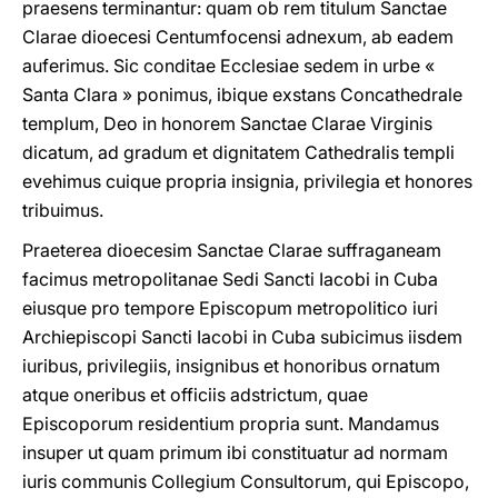
praesens terminantur: quam ob rem titulum Sanctae
Clarae dioecesi Centumfocensi adnexum, ab eadem
auferimus. Sic conditae Ecclesiae sedem in urbe «
Santa Clara » ponimus, ibique exstans Concathedrale
templum, Deo in honorem Sanctae Clarae Virginis
dicatum, ad gradum et dignitatem Cathedralis templi
evehimus cuique propria insignia, privilegia et honores
tribuimus.
Praeterea dioecesim Sanctae Clarae suffraganeam
facimus metropolitanae Sedi Sancti Iacobi in Cuba
eiusque pro tempore Episcopum metropolitico iuri
Archiepiscopi Sancti Iacobi in Cuba subicimus iisdem
iuribus, privilegiis, insignibus et honoribus ornatum
atque oneribus et officiis adstrictum, quae
Episcoporum residentium propria sunt. Mandamus
insuper ut quam primum ibi constituatur ad normam
iuris communis Collegium Consultorum, qui Episcopo,