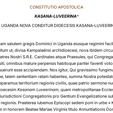
CONSTITUTIO APOSTOLICA
KASANA-LUVEERINA
*
N UGANDA NOVA CONDITUR DIOECESIS KASANA-LUVEERI
 salutem gregis Dominici in Uganda eiusque regimini facili
tum ut, divisa Kampalaënsi archidioecesi, nova ibidem circu
ratres Nostri S.R.E. Cardinales atque Praesules, qui Congreg
iti, omnibus mature perpensis habitoque pariter faventi vot
erunt esse accipiendam. Nos igitur, Qui gravissimo fungim
iae, talem sententiam ratam habentes, summa Nostra potesta
paramus territorium regionis civilis, quae patrio sermone n
dioecesim
Kasanam Luveerinam
, quam metropolitanae Eccle
urisdictioni Congregationis pro Gentium Evangelizatione sub
lis regionis. Praeterea iubemus Episcopi sedem poni in urbe «
 in honorem Beatae Mariae Virginis titulo Annuntiationis D