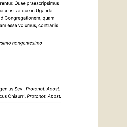
rentur. Quae praescripsimus
niacensis atque in Uganda
s ad Congregationem, quam
am esse volumus, contrariis
lesimo nongentesimo
genius Sevi,
Protonot. Apost.
cus Chiaurri,
Protonot. Apost.