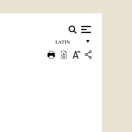
LATIN
FRANÇAIS
ENGLISH
ITALIANO
PORTUGUÊS
ESPAÑOL
DEUTSCH
POLSKI