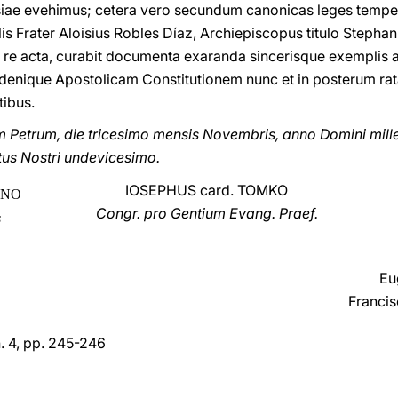
esiae evehimus; cetera vero secundum canonicas leges tempe
is Frater Aloisius Robles Díaz, Archiepiscopus titulo Stepha
i, re acta, curabit documenta exaranda sincerisque exempli
 denique Apostolicam Constitutionem nunc et in posterum rat
tibus.
Petrum, die tricesimo mensis Novembris, anno Domini mil
tus Nostri undevicesimo.
IOSEPHUS card. TOMKO
ANO
Congr. pro Gentium Evang. Praef.
s
Eu
Francis
n. 4, pp. 245-246