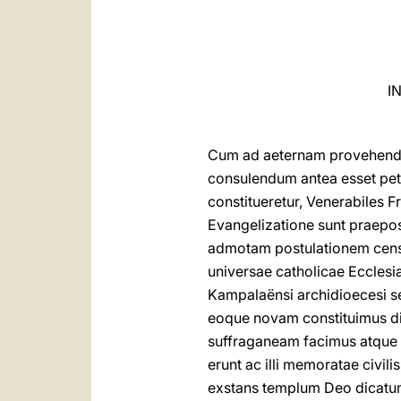
I
Cum ad aeternam provehendam
consulendum antea esset peti
constitueretur, Venerabiles F
Evangelizatione sunt praepos
admotam postulationem censu
universae catholicae Eccles
Kampalaënsi archidioecesi se
eoque novam constituimus 
suffraganeam facimus atque i
erunt ac illi memoratae civi
exstans templum Deo dicatum