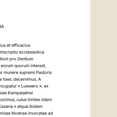
العربيّة
中文
LATINE
NA
us et efficacius
mscriptio ecclesiastica
ationi pro Gentium
o eorum quorum interest,
ur munere supremi Pastoris
te haec decernimus. A
uncupatur « Luweero »; ex
siae Kampalaënsi
icimus, cuius limites iidem
 Kasana » atque ibidem
ominae Nostrae invocatae ad