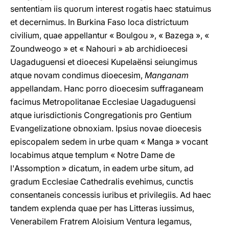
sententiam iis quorum interest rogatis haec statuimus
et decernimus. In Burkina Faso loca districtuum
civilium, quae appellantur « Boulgou », « Bazega », «
Zoundweogo » et « Nahouri » ab archidioecesi
Uagaduguensi et dioecesi Kupelaënsi seiungimus
atque novam condimus dioecesim,
Manganam
appellandam. Hanc porro dioecesim suffraganeam
facimus Metropolitanae Ecclesiae Uagaduguensi
atque iurisdictionis Congregationis pro Gentium
Evangelizatione obnoxiam. Ipsius novae dioecesis
episcopalem sedem in urbe quam « Manga » vocant
locabimus atque templum « Notre Dame de
l'Assomption » dicatum, in eadem urbe situm, ad
gradum Ecclesiae Cathedralis evehimus, cunctis
consentaneis concessis iuribus et privilegiis. Ad haec
tandem explenda quae per has Litteras iussimus,
Venerabilem Fratrem Aloisium Ventura legamus,