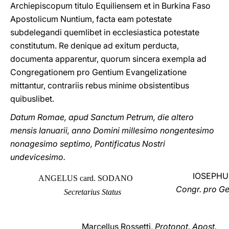
Archiepiscopum titulo Equiliensem et in Burkina Faso
Apostolicum Nuntium, facta eam potestate
subdelegandi quemlibet in ecclesiastica potestate
constitutum. Re denique ad exitum perducta,
documenta apparentur, quorum sincera exempla ad
Congregationem pro Gentium Evangelizatione
mittantur, contrariis rebus minime obsistentibus
quibuslibet.
Datum Romae, apud Sanctum Petrum, die altero
mensis Ianuarii, anno Domini millesimo nongentesimo
nonagesimo septimo, Pontificatus Nostri
undevicesimo.
IOSEPHU
ANGELUS card. SODANO
Congr. pro Ge
Secretarius Status
Marcellus Rossetti,
Protonot. Apost.