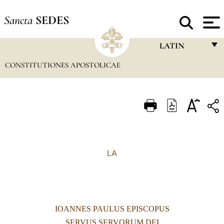
Sancta
SEDES
LATIN
CONSTITUTIONES APOSTOLICAE
FRANÇAIS
ENGLISH
ITALIANO
PORTUGUÊS
ESPAÑOL
LA
DEUTSCH
POLSKI
العربيّة
IOANNES PAULUS EPISCOPUS
中文
SERVUS SERVORUM DEI