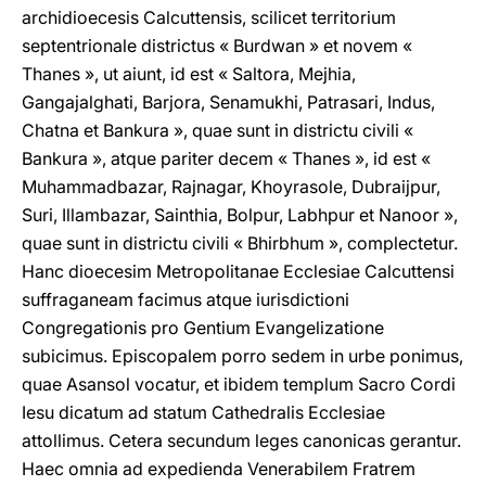
archidioecesis Calcuttensis, scilicet territorium
septentrionale districtus « Burdwan » et novem «
Thanes », ut aiunt, id est « Saltora, Mejhia,
Gangajalghati, Barjora, Senamukhi, Patrasari, Indus,
Chatna et Bankura », quae sunt in districtu civili «
Bankura », atque pariter decem « Thanes », id est «
Muhammadbazar, Rajnagar, Khoyrasole, Dubraijpur,
Suri, Illambazar, Sainthia, Bolpur, Labhpur et Nanoor »,
quae sunt in districtu civili « Bhirbhum », complectetur.
Hanc dioecesim Metropolitanae Ecclesiae Calcuttensi
suffraganeam facimus atque iurisdictioni
Congregationis pro Gentium Evangelizatione
subicimus. Episcopalem porro sedem in urbe ponimus,
quae Asansol vocatur, et ibidem templum Sacro Cordi
Iesu dicatum ad statum Cathedralis Ecclesiae
attollimus. Cetera secundum leges canonicas gerantur.
Haec omnia ad expedienda Venerabilem Fratrem