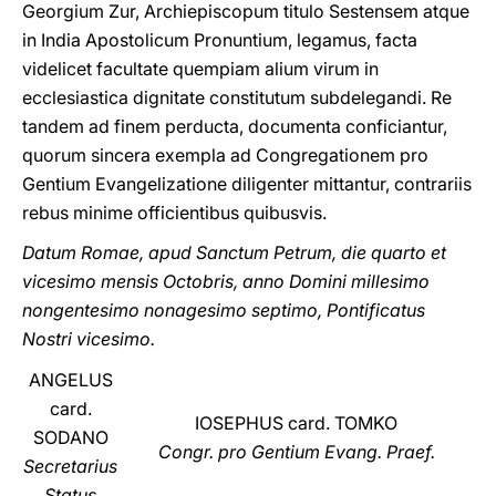
Georgium Zur, Archiepiscopum titulo Sestensem atque
in India Apostolicum Pronuntium, legamus, facta
videlicet facultate quempiam alium virum in
ecclesiastica dignitate constitutum subdelegandi. Re
tandem ad finem perducta, documenta conficiantur,
quorum sincera exempla ad Congregationem pro
Gentium Evangelizatione diligenter mittantur, contrariis
rebus minime officientibus quibusvis.
Datum Romae, apud Sanctum Petrum, die quarto et
vicesimo mensis Octobris, anno Domini millesimo
nongentesimo nonagesimo septimo, Pontificatus
Nostri vicesimo.
ANGELUS
card.
IOSEPHUS card. TOMKO
SODANO
Congr. pro Gentium Evang. Praef.
Secretarius
Status