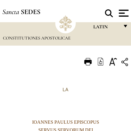
Sancta
SEDES
LATIN
CONSTITUTIONES APOSTOLICAE
FRANÇAIS
ENGLISH
ITALIANO
PORTUGUÊS
ESPAÑOL
LA
DEUTSCH
POLSKI
العربيّة
IOANNES PAULUS EPISCOPUS
中文
SERVUS SERVORUM DEI