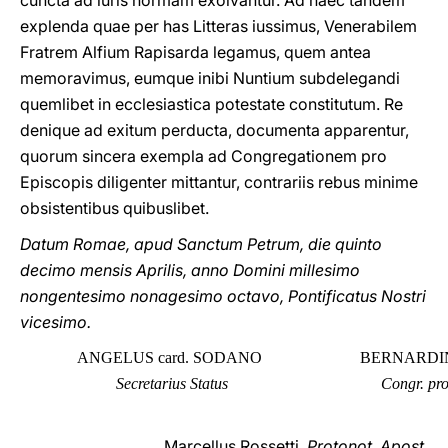
cuncta ad iuris normam exolvantur. Ad haec tandem
explenda quae per has Litteras iussimus, Venerabilem
Fratrem Alfium Rapisarda legamus, quem antea
memoravimus, eumque inibi Nuntium subdelegandi
quemlibet in ecclesiastica potestate constitutum. Re
denique ad exitum perducta, documenta apparentur,
quorum sincera exempla ad Congregationem pro
Episcopis diligenter mittantur, contrariis rebus minime
obsistentibus quibuslibet.
Datum Romae, apud Sanctum Petrum, die quinto
decimo mensis Aprilis, anno Domini millesimo
nongentesimo nonagesimo octavo, Pontificatus Nostri
vicesimo.
ANGELUS card. SODANO
BERNARDI
Secretarius Status
Congr. pro
Marcellus Rossetti,
Protonot. Apost.