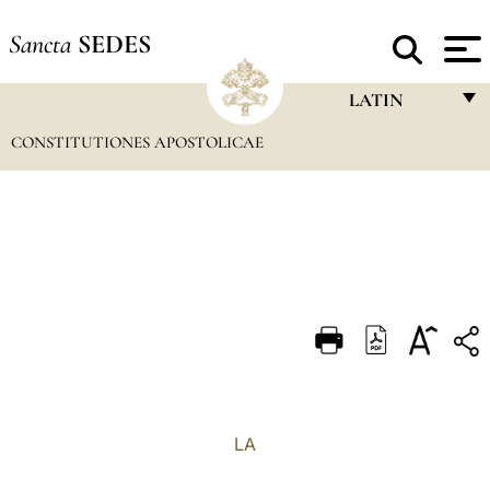
Sancta
SEDES
LATIN
CONSTITUTIONES APOSTOLICAE
FRANÇAIS
ENGLISH
ITALIANO
PORTUGUÊS
ESPAÑOL
DEUTSCH
POLSKI
العربيّة
LA
中文