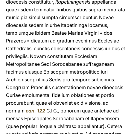
dioecesis constituitur,
Itapetiningensis
appellanda,
quae iisdem teminatur finibus quibus supra memorata
municipia simul sumpta circumscribuntur. Novae
dioecesis sedem in urbe Itapetininga locamus,
templumque ibidem Beatae Mariae Virgini « dos
Prazeres » dicatum ad gradum evehimus Ecclesiae
Cathedralis, cunctis consentaneis concessis iuribus et
privilegiis. Novam constitutam Ecclesiam
Metropolitanae Sedi Sorocabanae suffraganeam
facimus eiusque Episcopum metropolitico iuri
Archiepiscopi illius Sedis pro tempore subicimus.
Congruam Praesulis sustentationem novae dioecesis
Curiae emolumenta, fidelium oblationes et portio
procurabunt, quae ei obveniet ex divisione, ad
normam
can. 122
C.I.C., bonorum quae antehac ad
mensas Episcopales Sorocabanam et Itapevensem
(quae populari loquela «Mitras» appellantur). Cetera