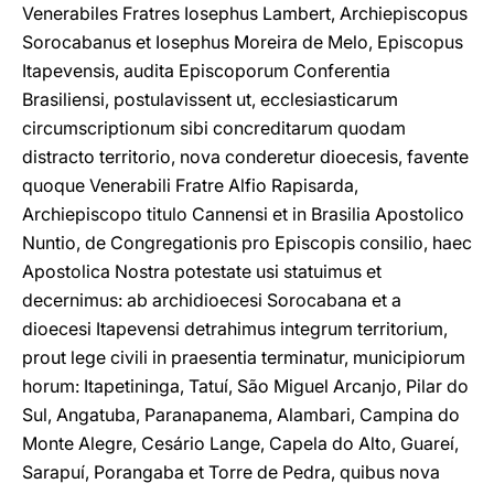
Venerabiles Fratres Iosephus Lambert, Archiepiscopus
Sorocabanus et Iosephus Moreira de Melo, Episcopus
Itapevensis, audita Episcoporum Conferentia
Brasiliensi, postulavissent ut, ecclesiasticarum
circumscriptionum sibi concreditarum quodam
distracto territorio, nova conderetur dioecesis, favente
quoque Venerabili Fratre Alfio Rapisarda,
Archiepiscopo titulo Cannensi et in Brasilia Apostolico
Nuntio, de Congregationis pro Episcopis consilio, haec
Apostolica Nostra potestate usi statuimus et
decernimus: ab archidioecesi Sorocabana et a
dioecesi Itapevensi detrahimus integrum territorium,
prout lege civili in praesentia terminatur, municipiorum
horum: Itapetininga, Tatuí, São Miguel Arcanjo, Pilar do
Sul, Angatuba, Paranapanema, Alambari, Campina do
Monte Alegre, Cesário Lange, Capela do Alto, Guareí,
Sarapuí, Porangaba et Torre de Pedra, quibus nova