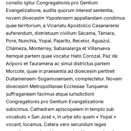
consilio igitur Congregationis pro Gentium
Evangelizatione, audita quorum interest sententia,
novam dioecesim
Yopalensem
appellandam condimus
quae territorium, a Vicariatu Apostolico Casanarensi
auferendum, distrietuum civilium Sácama, Támara,
Pore, Nunchía, Yopal, Pajarito, Recetor, Aguazul,
Chámeza, Monterrey, Sabanalarga et Villanueva
itemque partem quae vocatur Hato Corozal, Paz de
Aríporo et Tauramena ac simul districtus partem
Morcote, quae in praesentia ad dioecesim pertinet
Duitamensem-Sogamosensem, complectetur. Novam
dioecesim Metropolitanae Ecclesiae Tunquensi
suffraganeam facimus atque iurisdictioni
Congregationis pro Gentium Evangelizatione
subicimus. Cathedram episcopalem in templo sub
vocabulo « San José », in urbe sito quam « Yopal »
vocant, locamus. Cetera vero secundum leges