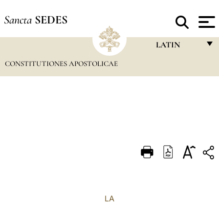
Sancta
SEDES
LATIN
CONSTITUTIONES APOSTOLICAE
FRANÇAIS
ENGLISH
ITALIANO
PORTUGUÊS
ESPAÑOL
DEUTSCH
POLSKI
العربيّة
LA
中文