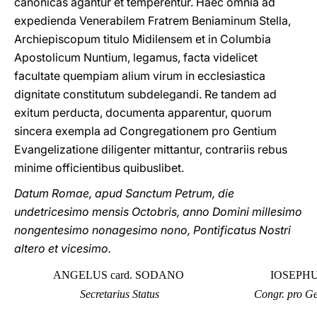
canonicas agantur et temperentur. Haec omnia ad
expedienda Venerabilem Fratrem Beniaminum Stella,
Archiepiscopum titulo Midilensem et in Columbia
Apostolicum Nuntium, legamus, facta videlicet
facultate quempiam alium virum in ecclesiastica
dignitate constitutum subdelegandi. Re tandem ad
exitum perducta, documenta apparentur, quorum
sincera exempla ad Congregationem pro Gentium
Evangelizatione diligenter mittantur, contrariis rebus
minime officientibus quibuslibet.
Datum Romae, apud Sanctum Petrum, die
undetricesimo mensis Octobris, anno Domini millesimo
nongentesimo nonagesimo nono, Pontificatus Nostri
altero et vicesimo.
ANGELUS card. SODANO
IOSEPHU
Secretarius Status
Congr. pro Ge