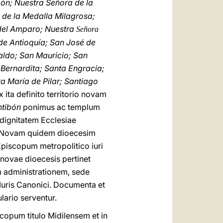
ón; Nuestra Señora de la
 de la Medalla Milagrosa;
el Amparo; Nuestra
Señora
de Antioquía; San José de
aldo; San Mauricio; San
 Bernardita; Santa Engracia;
a María de Pilar; Santiago
Ex ita definito territorio novam
ntibón
ponimus ac templum
 dignitatem Ecclesiae
t. Novam quidem dioecesim
piscopum metropolitico iuri
novae dioecesis pertinet
m administrationem, sede
 Iuris Canonici. Documenta et
lario serventur.
opum titulo Midilensem et in