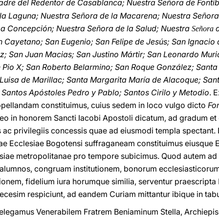
dre del Redentor de Casablanca; Nuestra Señora de Fontib
la Laguna; Nuestra Señora de la Macarena; Nuestra Señora
ma Concepción; Nuestra Señora de la Salud; Nuestra
d
Señora
n Cayetano; San Eugenio; San Felipe de Jesús; San Ignacio 
uz; San Juan Macias; San Justino Mártir; San Leonardo Muri
an Pio X; San Roberto Belarmino; San Roque González; Santa
Luisa de Marillac; Santa Margarita María de Alacoque; Sant
Santos Apóstoles Pedro y Pablo; Santos Cirilo y Metodio
. 
pellandam constituimus, cuius sedem in loco vulgo dicto
Fo
eo in honorem Sancti Iacobi Apostoli dicatum, ad gradum et
s ac privilegiis concessis quae ad eiusmodi templa spectan
e Ecclesiae Bogotensi suffraganeam constituimus eiusque E
siae metropolitanae pro tempore subicimus. Quod autem ad 
i alumnos, congruam institutionem, bonorum ecclesiasticoru
ionem, fidelium iura horumque similia, serventur praescripta
cesim respiciunt, ad eandem Curiam mittantur ibique in tabu
elegamus Venerabilem Fratrem Beniaminum Stella, Archiepisc