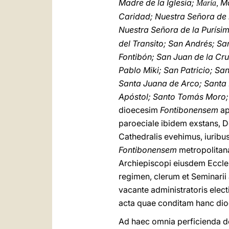
Madre de la Iglesia;
Ma
María,
Caridad; Nuestra Señora de 
Nuestra Señora de la Purísi
del Transito; San Andrés; Sa
Fontibón; San Juan de la Cr
Pablo Miki; San Patricio; S
Santa Juana de Arco; Santa 
Apóstol; Santo Tomás Moro; 
dioecesim
Fontibonensem
ap
paroeciale ibidem exstans, D
Cathedralis evehimus, iuribu
Fontibonensem
metropolitana
Archiepiscopi eiusdem Eccle
regimen, clerum et Seminari
vacante administratoris elect
acta quae conditam hanc dioe
Ad haec omnia perficienda d