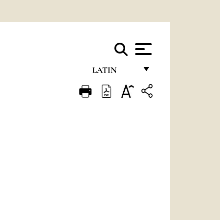
LATIN
FRANÇAIS
ENGLISH
ITALIANO
PORTUGUÊS
ESPAÑOL
DEUTSCH
POLSKI