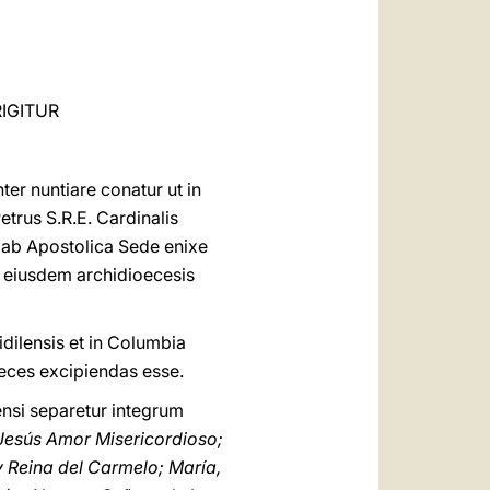
العربيّة
中文
LATINE
IGITUR
er nuntiare conatur ut in
etrus S.R.E. Cardinalis
 ab Apostolica Sede enixe
ex eiusdem archidioecesis
idilensis et in Columbia
reces excipiendas esse.
ensi separetur integrum
 Jesús Amor Misericordioso;
y Reina del Carmelo; María,