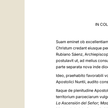
IN CO
Suam eminet ob excellentiam 
Christum credant eiusque perc
Rubiano Sáenz, Archiepiscop
postulavit ut, ad melius cons
parte separata nova inde dioe
Ideo, praehabito favorabili vo
Apostolici Nuntii, audito co
Itaque de plenitudine Aposto
territorium paroeciarum vul
La Ascensión del Señor; Mad