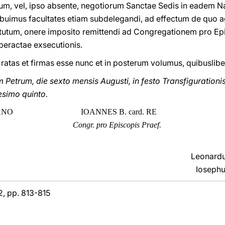
m, vel, ipso absente, negotiorum Sanctae Sedis in eadem Na
ibuimus facultates etiam subdelegandi, ad effectum de quo ag
titutum, onere imposito remittendi ad Congregationem pro Epi
peractae exsecutionis.
 ratas et firmas esse nunc et in posterum volumus, quibuslibe
etrum, die sexto mensis Augusti, in festo Transfigurationi
cesimo quinto.
ANO
IOANNES B. card. RE
Congr. pro Episcopis Praef.
Leonardu
Iosephu
2, pp. 813-815