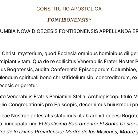
CONSTITUTIO APOSTOLICA
FONTIBONENSIS*
LUMBIA NOVA DIOECESIS FONTIBONENSIS APPELLANDA ER
Christi mysterium, quod Ecclesia omnibus hominibus diligent
ipiant vitam. Qua de re sollicitus Venerabilis Frater Noster P
us Bogotensis, audita Conferentia Episcoporum Columbiae,
ulendum spirituali bono christifidelium sibi concreditorum, 
cesis erigeretur.
to Venerabilis Fratris Beniamini Stella, Archiepiscopi titulo M
nsilio Congregationis pro Episcopis, decernimus huiusmodi p
licae Nostrae potestatis statuimus ut ab archidioecesi Bogot
go nuncupatarum:
El Santisimo Sacramento; El Santo Cristo;
re de la Divina Providencia; Madre de las Misiones; Madre 