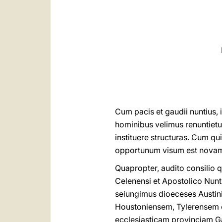
Cum pacis et gaudii nuntius, 
hominibus velimus renuntietu
instituere structuras. Cum qui
opportunum visum est novam 
Quapropter, audito consilio q
Celenensi et Apostolico Nunti
seiungimus dioeceses Austin
Houstoniensem, Tylerensem e
ecclesiasticam provinciam G