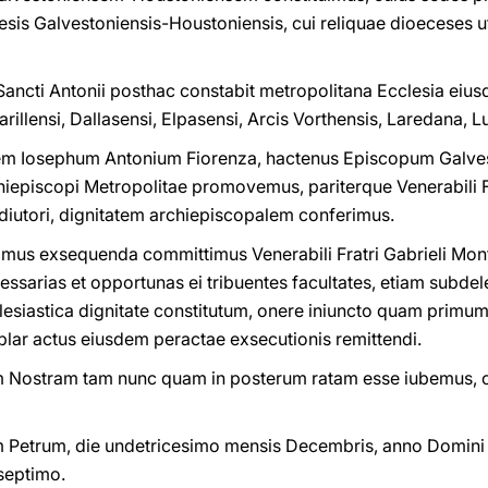
ecesis Galvestoniensis-Houstoniensis, cui reliquae dioeceses 
 Sancti Antonii posthac constabit metropolitana Ecclesia eiu
illensi, Dallasensi, Elpasensi, Arcis Vorthensis, Laredana, 
rem Iosephum Antonium Fiorenza, hactenus Episcopum Galv
iepiscopi Metropolitae promovemus, pariterque Venerabili Fr
iutori, dignitatem archiepiscopalem conferimus.
mus exsequenda committimus Venerabili Fratri Gabrieli Mon
sarias et opportunas ei tribuentes facultates, etiam subde
clesiastica dignitate constitutum, onere iniuncto quam pri
lar actus eiusdem peractae exsecutionis remittendi.
 Nostram tam nunc quam in posterum ratam esse iubemus, co
etrum, die undetricesimo mensis Decembris, anno Domini b
 septimo.