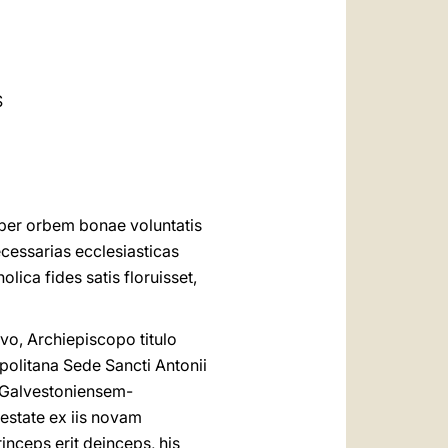
العربيّة
中文
LATINE
S
s per orbem bonae voluntatis
cessarias ecclesiasticas
lica fides satis floruisset,
vo, Archiepiscopo titulo
politana Sede Sancti Antonii
, Galvestoniensem-
estate ex iis novam
nceps erit deinceps, his