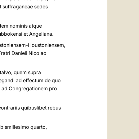
ut suffraganeae sedes
sdem nominis atque
Lubbokensi et Angeliana.
estoniensem-Houstoniensem,
atri Danieli Nicolao
talvo, quem supra
legandi ad effectum de quo
mum ad Congregationem pro
ntrariis quibuslibet rebus
ismillesimo quarto,