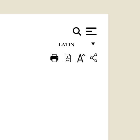
LATIN
FRANÇAIS
ENGLISH
ITALIANO
PORTUGUÊS
ESPAÑOL
DEUTSCH
POLSKI