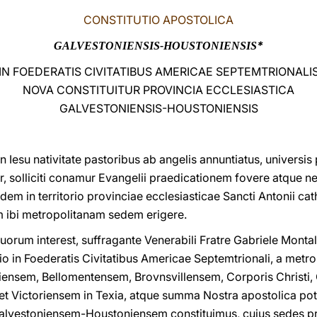
CONSTITUTIO APOSTOLICA
*
GALVESTONIENSIS-HOUSTONIENSIS
IN FOEDERATIS CIVITATIBUS AMERICAE SEPTEMTRIONALI
NOVA CONSTITUITUR PROVINCIA ECCLESIASTICA
GALVESTONIENSIS-HOUSTONIENSIS
in Iesu nativitate pastoribus ab angelis annuntiatus, universi
r, solliciti conamur Evangelii praedicationem fovere atque ne
dem in territorio provinciae ecclesiasticae Sancti Antonii catho
ibi metropolitanam sedem erigere.
uorum interest, suffragante Venerabili Fratre Gabriele Montal
o in Foederatis Civitatibus Americae Septemtrionali, a metro
iensem, Bellomentensem, Brovnsvillensem, Corporis Christi
t Victoriensem in Texia, atque summa Nostra apostolica pot
alvestoniensem-Houstoniensem constituimus, cuius sedes pri