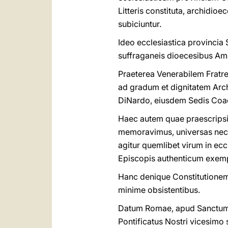
Litteris constituta, archidio
subiciuntur.
Ideo ecclesiastica provincia
suffraganeis dioecesibus Amar
Praeterea Venerabilem Frat
ad gradum et dignitatem Arch
DiNardo, eiusdem Sedis Coad
Haec autem quae praescripsi
memoravimus, universas neces
agitur quemlibet virum in ec
Episcopis authenticum exemp
Hanc denique Constitutionem
minime obsistentibus.
Datum Romae, apud Sanctum P
Pontificatus Nostri vicesimo