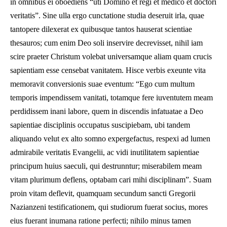
in omnibus ei oboediens “uti Domino et regi et medico et doctori
veritatis”. Sine ulla ergo cunctatione studia deseruit irla, quae
tantopere dilexerat ex quibusque tantos hauserat scientiae
thesauros; cum enim Deo soli inservire decrevisset, nihil iam
scire praeter Christum volebat universamque aliam quam crucis
sapientiam esse censebat vanitatem. Hisce verbis exeunte vita
memoravit conversionis suae eventum: “Ego cum multum
temporis impendissem vanitati, totamque fere iuventutem meam
perdidissem inani labore, quem in discendis infatuatae a Deo
sapientiae disciplinis occupatus suscipiebam, ubi tandem
aliquando velut ex alto somno expergefactus, respexi ad lumen
admirabile veritatis Evangelii, ac vidi inutilitatem sapientiae
principum huius saeculi, qui destrunntur; miserabilem meam
vitam plurimum deflens, optabam cari mihi disciplinam”. Suam
proin vitam deflevit, quamquam secundum sancti Gregorii
Nazianzeni testificationem, qui studiorum fuerat socius, mores
eius fuerant inumana ratione perfecti; nihilo minus tamen