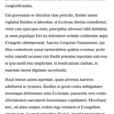
conglorificandus.
Etsi gravissimis se obiciebat vitae periculis, firmiter tamen
vigilabat Basilius et laborabat, ut Ecclesiae libertas custodiretur;
verus cum episcopus esset, principibus adversari nihil dubitabat,
ut snum populique Dei ius defenderet veritatis confitendae atque
Evangelio obtemperandi. Sanctus Gregorius Nazianzenus, qui
illius contentionis narrat memorabilem quidem eventum, probe
nobis ostendit arcanam vim Basilii potentiae repositam sola esse
in ipsa nuntli elus simplicitate, in testificationis claritate, in
maiestate inermi dignitatis sacerdotalis.
Haud minore autem asperitate, quam adversus haereses
adhibuerat ac tyrannos, Basilius se gessit contra ambiguitates
morumque deformitates intra Ecclesiam, praesertim vero contra
affectationem saecularem bonorumque cupiditatem. Movebatur
tunc, uti antea semper, eodem erga veritatem et Evangelium
amore; nam, quamvis rationibus diversis, ipsum tamen semper