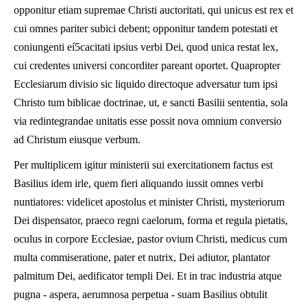
opponitur etiam supremae Christi auctoritati, qui unicus est rex et
cui omnes pariter subici debent; opponitur tandem potestati et
coniungenti eí5cacitati ipsius verbi Dei, quod unica restat lex,
cui credentes universi concorditer pareant oportet. Quapropter
Ecclesiarum divisio sic liquido directoque adversatur tum ipsi
Christo tum biblicae doctrinae, ut, e sancti Basilii sententia, sola
via redintegrandae unitatis esse possit nova omnium conversio
ad Christum eiusque verbum.
Per multiplicem igitur ministerii sui exercitationem factus est
Basilius idem irle, quem fieri aliquando iussit omnes verbi
nuntiatores: videlicet apostolus et minister Christi, mysteriorum
Dei dispensator, praeco regni caelorum, forma et regula pietatis,
oculus in corpore Ecclesiae, pastor ovium Christi, medicus cum
multa commiseratione, pater et nutrix, Dei adiutor, plantator
palmitum Dei, aedificator templi Dei. Et in trac industria atque
pugna - aspera, aerumnosa perpetua - suam Basilius obtulit