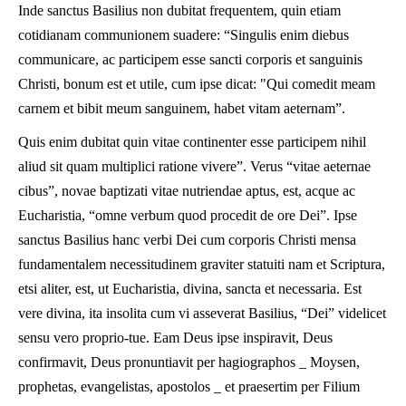
Inde sanctus Basilius non dubitat frequentem, quin etiam
cotidianam communionem suadere: “Singulis enim diebus
communicare, ac participem esse sancti corporis et sanguinis
Christi, bonum est et utile, cum ipse dicat: "Qui comedit meam
carnem et bibit meum sanguinem, habet vitam aeternam”.
Quis enim dubitat quin vitae continenter esse participem nihil
aliud sit quam multiplici ratione vivere”. Verus “vitae aeternae
cibus”, novae baptizati vitae nutriendae aptus, est, acque ac
Eucharistia, “omne verbum quod procedit de ore Dei”. Ipse
sanctus Basilius hanc verbi Dei cum corporis Christi mensa
fundamentalem necessitudinem graviter statuiti nam et Scriptura,
etsi aliter, est, ut Eucharistia, divina, sancta et necessaria. Est
vere divina, ita insolita cum vi asseverat Basilius, “Dei” videlicet
sensu vero proprio-tue. Eam Deus ipse inspiravit, Deus
confirmavit, Deus pronuntiavit per hagiographos _ Moysen,
prophetas, evangelistas, apostolos _ et praesertim per Filium