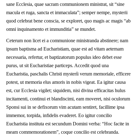
sane Ecclesia, quae sacram communionem ministrat, sit “sine
macula et ruga, sancta et immaculata”; semper nempe, mysterii
quod celebrat bene conscia, se exploret, quo magis ac magis “ab
omni inquinamento et immunditia” se mundet.
Ceterum non licet ei a communione ministranda abstinere; nam
ipsum baptisma ad Eucharistiam, quae est ad vitam aeternam
necessaria, refertur, et baptizatorum populus ideo debet esse
purus, ut sit Eucharistiae particeps. Accedit quod una
Eucharistia, paschalis Christi mysteríi verum memoriale, efficere
potest, ut memoria elus amoris in nobis vigeat. Ea igitur causa
est, cur Ecclesia vigilet; siquidem, nisi divina efficacitas hulus
incitamenti, continui et blandiscimi, eam moveret, nisi oculorum
Sponsi sui in se defixorum vim acutam sentiret, facillime ipsa
immemor, torpida, infidelis evaderet. Eo igitur concilio
Eucharistia instituta est secundum Domini verba: “Hoc facite in
meam commemorationem”, coque concilio est celebranda.