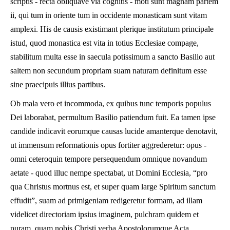
scriptis - recta obliquave via cognitis - moti sunt magnam partem
ii, qui tum in oriente tum in occidente monasticam sunt vitam
amplexi. His de causis existimant plerique institutum principale
istud, quod monastica est vita in totius Ecclesiae compage,
stabilitum multa esse in saecula potissimum a sancto Basilio aut
saltem non secundum propriam suam naturam definitum esse
sine praecipuis illius partibus.
Ob mala vero et incommoda, ex quibus tunc temporis populus
Dei laborabat, permultum Basilio patiendum fuit. Ea tamen ipse
candide indicavit eorumque causas lucide amanterque denotavit,
ut immensum reformationis opus fortiter aggrederetur: opus -
omni ceteroquin tempore persequendum omnique novandum
aetate - quod illuc nempe spectabat, ut Domini Ecclesia, “pro
qua Christus mortnus est, et super quam large Spiritum sanctum
effudit”, suam ad primigeniam redigeretur formam, ad illam
videlicet directoriam ipsius imaginem, pulchram quidem et
puram, quam nobis Christi verba Apostolorumque Acta