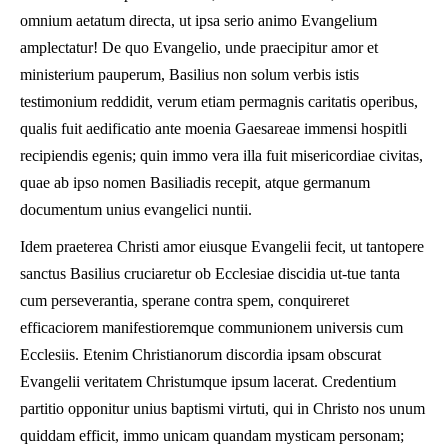
omnium aetatum directa, ut ipsa serio animo Evangelium
amplectatur! De quo Evangelio, unde praecipitur amor et
ministerium pauperum, Basilius non solum verbis istis
testimonium reddidit, verum etiam permagnis caritatis operibus,
qualis fuit aedificatio ante moenia Gaesareae immensi hospitli
recipiendis egenis; quin immo vera illa fuit misericordiae civitas,
quae ab ipso nomen Basiliadis recepit, atque germanum
documentum unius evangelici nuntii.
Idem praeterea Christi amor eiusque Evangelii fecit, ut tantopere
sanctus Basilius cruciaretur ob Ecclesiae discidia ut-tue tanta
cum perseverantia, sperane contra spem, conquireret
efficaciorem manifestioremque communionem universis cum
Ecclesiis. Etenim Christianorum discordia ipsam obscurat
Evangelii veritatem Christumque ipsum lacerat. Credentium
partitio opponitur unius baptismi virtuti, qui in Christo nos unum
quiddam efficit, immo unicam quandam mysticam personam;