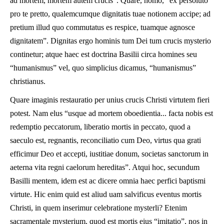
ad mortem, mortem autem crucis”. Quare, homo, “ex persoluto
pro te pretto, qualemcumque dignitatis tuae notionem accipe; ad
pretium illud quo commutatus es respice, tuamque agnosce
dignitatem”. Dignitas ergo hominis tum Dei tum crucis mysterio
continetur; atque haec est doctrina Basilii circa homines seu
“humanismus” vel, quo simplicius dicamus, “humanismus”
christianus.
Quare imaginis restauratio per unius crucis Christi virtutem fieri
potest. Nam elus “usque ad mortem oboedientia... facta nobis est
redemptio peccatorum, liberatio mortis in peccato, quod a
saeculo est, regnantis, reconciliatio cum Deo, virtus qua grati
efficimur Deo et accepti, iustitiae donum, societas sanctorum in
aeterna vita regni caelorum hereditas”. Atqui hoc, secundum
Basilli mentem, idem est ac dicere omnia haec perfici baptismi
virtute. Hic enim quid est aliud uam salvificus eventus mortis
Christi, in quem inserimur celebratione mysterli? Etenim
sacramentale mysterium, quod est mortis eius “imitatio”, nos in