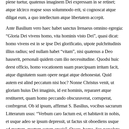
piene tuetur, quatenus imaginem Dei expressam in se retinet;
atque idcirco reapse sous solummodo erit, si cognoscat atque
diligat eum, a quo intellectum atque libertatem accepit.
Ante Basilium vero haec habet sanctus Irenaeus omnino egregia:
“Gloria Dei vivens homo, vita hominis visto Dei”, quasi dicat:
homo vivens est in se ipse Dei glorificatio, utpote pulchritudinis
illius radius; sed nullam habet “vitam”, nisi quatenus a Deo
hauserit, personali quidem cum ilio necessitudine. Quodsi huic
deest officio, homo vocationem suam praecipuam irritam facit,
atque dignitatem suam opere negat atque dehonestat. Quid
autem est alind peccatum nisi hoc? Nonne Christus venit, ut
gloriam huius Dei imaginis, id est hominis, repararet atque
restitueret, quam homo peccando obscuraverat, corruperat,
confregerat. Ob id ipsum, affirmat S. Basilius, vocibus sacrarum
Litterarum usus: “Verbum caro factum est, et habitavit in nobis,
et usque adeo se ipsum depressit, ut factus sit oboediens usque