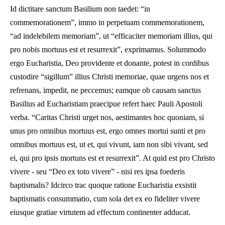
Id dictitare sanctum Basilium non taedet: “in
commemorationem”, immo in perpetuam commemorationem,
“ad indelebilem memoriam”, ut “efficaciter memoriam illius, qui
pro nobis mortuus est et resurrexit”, exprimamus. Solummodo
ergo Eucharistia, Deo providente et donante, potest in cordibus
custodire “sigillum” illius Christi memoriae, quae urgens nos et
refrenans, impedit, ne peccemus; eamque ob causam sanctus
Basilius ad Eucharistiam praecipue refert haec Pauli Apostoli
verba. “Caritas Christi urget nos, aestimantes hoc quoniam, si
unus pro omnibus mortuus est, ergo omnes mortui sunti et pro
omnibus mortuus est, ut et, qui vivunt, iam non sibi vivant, sed
ei, qui pro ipsis mortuns est et resurrexit”. At quid est pro Christo
vivere - seu “Deo ex toto vivere” - nisi res ipsa foederis
baptismalis? Idcirco trac quoque ratione Eucharistia exsistit
baptismatis consummatio, cum sola det ex eo fideliter vivere
eiusque gratiae virtutem ad effectum continenter adducat.