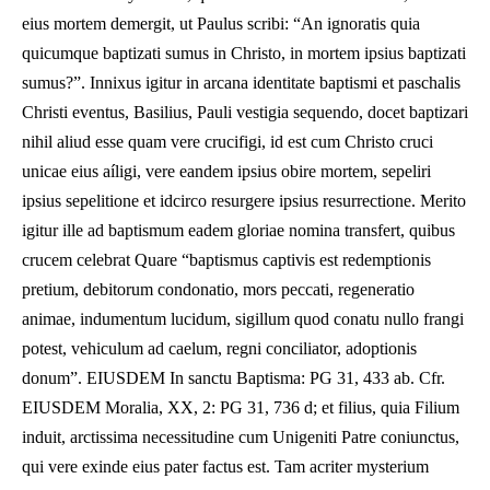
eius mortem demergit, ut Paulus scribi: “An ignoratis quia
quicumque baptizati sumus in Christo, in mortem ipsius baptizati
sumus?”. Innixus igitur in arcana identitate baptismi et paschalis
Christi eventus, Basilius, Pauli vestigia sequendo, docet baptizari
nihil aliud esse quam vere crucifigi, id est cum Christo cruci
unicae eius aíligi, vere eandem ipsius obire mortem, sepeliri
ipsius sepelitione et idcirco resurgere ipsius resurrectione. Merito
igitur ille ad baptismum eadem gloriae nomina transfert, quibus
crucem celebrat Quare “baptismus captivis est redemptionis
pretium, debitorum condonatio, mors peccati, regeneratio
animae, indumentum lucidum, sigillum quod conatu nullo frangi
potest, vehiculum ad caelum, regni conciliator, adoptionis
donum”. EIUSDEM In sanctu Baptisma: PG 31, 433 ab. Cfr.
EIUSDEM Moralia, XX, 2: PG 31, 736 d; et filius, quia Filium
induit, arctissima necessitudine cum Unigeniti Patre coniunctus,
qui vere exinde eius pater factus est. Tam acriter mysterium