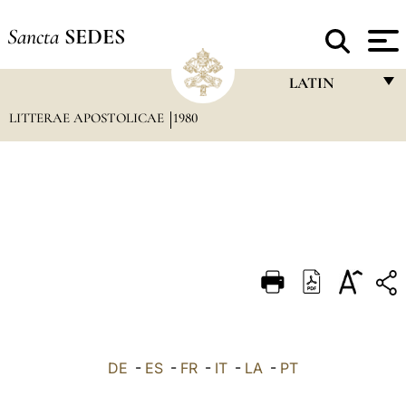
Sancta
SEDES
LATIN
LITTERAE APOSTOLICAE
1980
FRANÇAIS
ENGLISH
ITALIANO
PORTUGUÊS
ESPAÑOL
DEUTSCH
POLSKI
العربيّة
DE
-
ES
-
FR
-
IT
-
LA
-
PT
中文