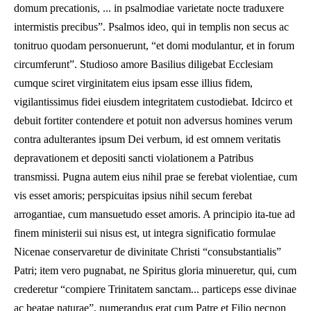
domum precationis, ... in psalmodiae varietate nocte traduxere
intermistis precibus”. Psalmos ideo, qui in templis non secus ac
tonitruo quodam personuerunt, “et domi modulantur, et in forum
circumferunt”. Studioso amore Basilius diligebat Ecclesiam
cumque sciret virginitatem eius ipsam esse illius fidem,
vigilantissimus fidei eiusdem integritatem custodiebat. Idcirco et
debuit fortiter contendere et potuit non adversus homines verum
contra adulterantes ipsum Dei verbum, id est omnem veritatis
depravationem et depositi sancti violationem a Patribus
transmissi. Pugna autem eius nihil prae se ferebat violentiae, cum
vis esset amoris; perspicuitas ipsius nihil secum ferebat
arrogantiae, cum mansuetudo esset amoris. A principio ita-tue ad
finem ministerii sui nisus est, ut integra significatio formulae
Nicenae conservaretur de divinitate Christi “consubstantialis”
Patri; item vero pugnabat, ne Spiritus gloria minueretur, qui, cum
crederetur “compiere Trinitatem sanctam... particeps esse divinae
ac beatae naturae”, numerandus erat cum Patre et Filio necnon