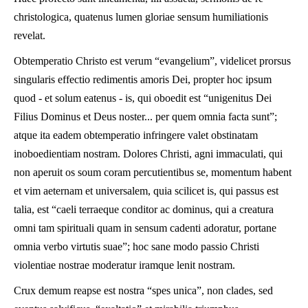
christologica, quatenus lumen gloriae sensum humiliationis
revelat.
Obtemperatio Christo est verum “evangelium”, videlicet prorsus
singularis effectio redimentis amoris Dei, propter hoc ipsum
quod - et solum eatenus - is, qui oboedit est “unigenitus Dei
Filius Dominus et Deus noster... per quem omnia facta sunt”;
atque ita eadem obtemperatio infringere valet obstinatam
inoboedientiam nostram. Dolores Christi, agni immaculati, qui
non aperuit os soum coram percutientibus se, momentum habent
et vim aeternam et universalem, quia scilicet is, qui passus est
talia, est “caeli terraeque conditor ac dominus, qui a creatura
omni tam spirituali quam in sensum cadenti adoratur, portane
omnia verbo virtutis suae”; hoc sane modo passio Christi
violentiae nostrae moderatur iramque lenit nostram.
Crux demum reapse est nostra “spes unica”, non clades, sed