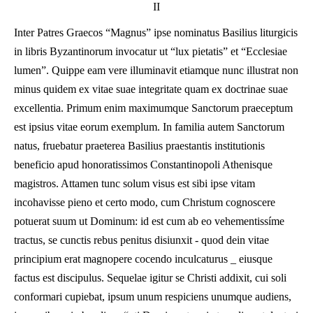
II
Inter Patres Graecos “Magnus” ipse nominatus Basilius liturgicis
in libris Byzantinorum invocatur ut “lux pietatis” et “Ecclesiae
lumen”. Quippe eam vere illuminavit etiamque nunc illustrat non
minus quidem ex vitae suae integritate quam ex doctrinae suae
excellentia. Primum enim maximumque Sanctorum praeceptum
est ipsius vitae eorum exemplum. In familia autem Sanctorum
natus, fruebatur praeterea Basilius praestantis institutionis
beneficio apud honoratissimos Constantinopoli Athenisque
magistros. Attamen tunc solum visus est sibi ipse vitam
incohavisse pieno et certo modo, cum Christum cognoscere
potuerat suum ut Dominum: id est cum ab eo vehementissíme
tractus, se cunctis rebus penitus disiunxit - quod dein vitae
principium erat magnopere cocendo inculcaturus _ eiusque
factus est discipulus. Sequelae igitur se Christi addixit, cui soli
conformari cupiebat, ipsum unum respiciens unumque audiens,