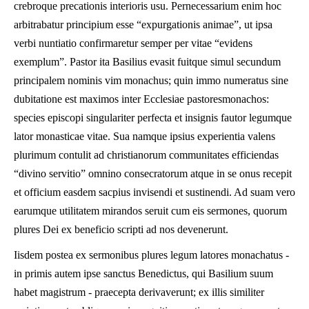
crebroque precationis interioris usu. Pernecessarium enim hoc
arbitrabatur principium esse “expurgationis animae”, ut ipsa
verbi nuntiatio confirmaretur semper per vitae “evidens
exemplum”. Pastor ita Basilius evasit fuitque simul secundum
principalem nominis vim monachus; quin immo numeratus sine
dubitatione est maximos inter Ecclesiae pastoresmonachos:
species episcopi singulariter perfecta et insignis fautor legumque
lator monasticae vitae. Sua namque ipsius experientia valens
plurimum contulit ad christianorum communitates efficiendas
“divino servitio” omnino consecratorum atque in se onus recepit
et officium easdem sacpius invisendi et sustinendi. Ad suam vero
earumque utilitatem mirandos seruit cum eis sermones, quorum
plures Dei ex beneficio scripti ad nos devenerunt.
Iisdem postea ex sermonibus plures legum latores monachatus -
in primis autem ipse sanctus Benedictus, qui Basilium suum
habet magistrum - praecepta derivaverunt; ex illis similiter