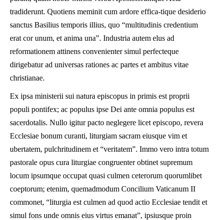
tradiderunt. Quotiens meminit cum ardore effica-tique desiderio
sanctus Basilius temporis illius, quo “multitudinis credentium
erat cor unum, et anima una”. Industria autem elus ad
reformationem attinens convenienter simul perfecteque
dirigebatur ad universas rationes ac partes et ambitus vitae
christianae.
Ex ipsa ministerii sui natura episcopus in primis est proprii
populi pontifex; ac populus ipse Dei ante omnia populus est
sacerdotalis. Nullo igitur pacto neglegere licet episcopo, revera
Ecclesiae bonum curanti, liturgiam sacram eiusque vim et
ubertatem, pulchritudinem et “veritatem”. Immo vero intra totum
pastorale opus cura liturgiae congruenter obtinet supremum
locum ipsumque occupat quasi culmen ceterorum quorumlibet
coeptorum; etenim, quemadmodum Concilium Vaticanum II
commonet, “liturgia est culmen ad quod actio Ecclesiae tendit et
simul fons unde omnis eius virtus emanat”, ipsiusque proin