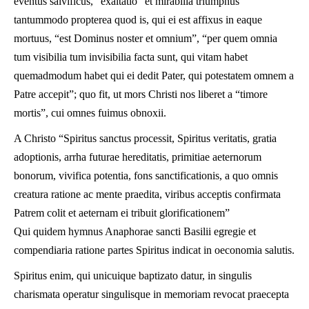
eventus salvificus, “exaltatio” et mirabilia triumphus
tantummodo propterea quod is, qui ei est affixus in eaque
mortuus, “est Dominus noster et omnium”, “per quem omnia
tum visibilia tum invisibilia facta sunt, qui vitam habet
quemadmodum habet qui ei dedit Pater, qui potestatem omnem a
Patre accepit”; quo fit, ut mors Christi nos liberet a “timore
mortis”, cui omnes fuimus obnoxii.
A Christo “Spiritus sanctus processit, Spiritus veritatis, gratia
adoptionis, arrha futurae hereditatis, primitiae aeternorum
bonorum, vivifica potentia, fons sanctificationis, a quo omnis
creatura ratione ac mente praedita, viribus acceptis confirmata
Patrem colit et aeternam ei tribuit glorificationem”
Qui quidem hymnus Anaphorae sancti Basilii egregie et
compendiaria ratione partes Spiritus indicat in oeconomia salutis.
Spiritus enim, qui unicuique baptizato datur, in singulis
charismata operatur singulisque in memoriam revocat praecepta