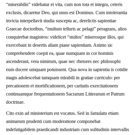
“miserabilis” videbatur ei vita, cum non tota et integra, ceteris
exclusis, dicaretur Deo, qui unus est Dominus. Cum intolerantia
invicta interpellavit studia suscepta ac, derelictis sapientiae
Graecae doctoribus, “multum telluris ac pelagi” peragrans, alios
conquirebat magistros: videlicet “stultos” miserosque illos, qui
exercebant in desertis aliam piane sapientiam. Animo sic
comprehendere coepit ea, quae numquam in cor hominis
ascenderant, vera nimirum, quae nec rhetores nec philosophi
eum docere umquam potuissent. Qua nova in sapientia is cotidie
magis adolescebat tamquam mirabili in gratiae curriculo: per
precationem et mortificationem, per caritatis exercitationem
continuamque frequentationem Sacrarum Litterarum et Patrum
doctrinae.
Cito exin ad ministerium est vocatus. Sed in famulatu etiam
animarum prudenti cum moderatione componebat
indefatigabilem praedicandi industriam cum solitudinis intervallis