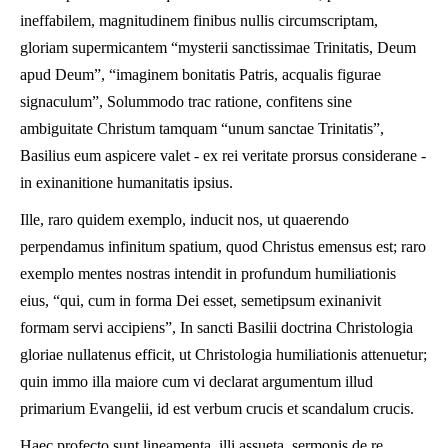
ineffabilem, magnitudinem finibus nullis circumscriptam,
gloriam supermicantem “mysterii sanctissimae Trinitatis, Deum
apud Deum”, “imaginem bonitatis Patris, acqualis figurae
signaculum”, Solummodo trac ratione, confitens sine
ambiguitate Christum tamquam “unum sanctae Trinitatis”,
Basilius eum aspicere valet - ex rei veritate prorsus considerane -
in exinanitione humanitatis ipsius.
Ille, raro quidem exemplo, inducit nos, ut quaerendo
perpendamus infinitum spatium, quod Christus emensus est; raro
exemplo mentes nostras intendit in profundum humiliationis
eius, “qui, cum in forma Dei esset, semetipsum exinanivit
formam servi accipiens”, In sancti Basilii doctrina Christologia
gloriae nullatenus efficit, ut Christologia humiliationis attenuetur;
quin immo illa maiore cum vi declarat argumentum illud
primarium Evangelii, id est verbum crucis et scandalum crucis.
Haec profecto sunt lineamenta, illi assueta, sermonis de re