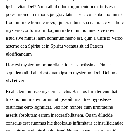
ipsius vitae Dei? Num aliud ullum argumentum maioris esse
potest momenti maiorisque gravitatis in vita cuiuslibet hominis?
Loquimur de homine novo, qui ex intima sua natura ac vita huic
mysterio conformatur; loquimur de omni homine, sive novit
istud sive minus; nam hominum nemo est, quin a Christo Verbo
aeterno et a Spiritu et in Spiritu vocatus sit ad Patrem
glorificandum.
Hoc est mysterium primordiale, id est sanctissima Trinitas,
siquidem nihil aliud est quam ipsum mysterium Dei, Dei unici,
vivi et veri.
Realitatem huiusce mysterii sanctus Basilius firmiter enuntiat:
trias nominum divinorum, ut ipse aílirmat, tres hypostases
distinctas certo significat. Sed non minore cum firmitudine
asserit absolutam earum inaccessibilitatem. Quam dilucide
conscius erat summus hic theologus infirmitatis et insuíficientiae
cuiusvis tractationis theologicae! Nemo, ut set ipse, potest id