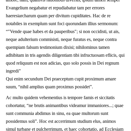
Evangelium negabatur et repudiabatur tam per errores
haeresiarcharum quam per divitum cupiditates. Hac de re
notabiles in exemplum sunt foci quorundam illius sermonum:
“"Vende quae habes et da pauperibus"; si non occidisti, ut ais,
neque adulterium commisisti, neque furatus es, neque contra
quempiam falsum testimonium dixisi; nihilominus tamen
adhibitam in tris agendis diligentiam tibi infructuosam eflicis, qui
quod reliquum est non adicias, quo solo possis in Dei regnum
ingredi”
Qui enim secundum Dei praeceptum cupit proximum amare
suum, “nihil amplius quam proximus possidet”.
Ac multo quidem vehementius is tempore famis et siccitatis
cohortatur, “ne brutis animantibus videamur immaniores...; quae
sunt communia abdimus in sinu, ea quae multorum sunt
possidemus soli”. Hoc est accerrimum studium elus, animos
simul turbane et pulcherrimum, et haec cohortatio, ad Ecclesiam