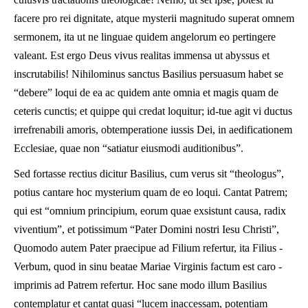
facere pro rei dignitate, atque mysterii magnitudo superat omnem
sermonem, ita ut ne linguae quidem angelorum eo pertingere
valeant. Est ergo Deus vivus realitas immensa ut abyssus et
inscrutabilis! Nihilominus sanctus Basilius persuasum habet se
“debere” loqui de ea ac quidem ante omnia et magis quam de
ceteris cunctis; et quippe qui credat loquitur; id-tue agit vi ductus
irrefrenabili amoris, obtemperatione iussis Dei, in aedificationem
Ecclesiae, quae non “satiatur eiusmodi auditionibus”.
Sed fortasse rectius dicitur Basilius, cum verus sit “theologus”,
potius cantare hoc mysterium quam de eo loqui. Cantat Patrem;
qui est “omnium principium, eorum quae exsistunt causa, radix
viventium”, et potissimum “Pater Domini nostri Iesu Christi”,
Quomodo autem Pater praecipue ad Filium refertur, ita Filius -
Verbum, quod in sinu beatae Mariae Virginis factum est caro -
imprimis ad Patrem refertur. Hoc sane modo illum Basilius
contemplatur et cantat quasi “lucem inaccessam, potentiam