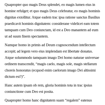
Quapropter quo magis Deus splendet, eo magis lumen eius in
homine refulget; et quo magis Deus celebratur, eo magis hominis
dignitas extollitur. Atque eadem trac ipsa ratione sanctus Basilius
praedicavit hominis dignitatem: considerane videlicet eam totem
tamquam cum Deo coniunctam, id est a Deo manantem ad eum
ut ad suum finem spectantem.
Namque homo in primis ad Deum cognoscendum intellectum
accepit; ad legem vero eius implendam est libertate donatus.
Atque solummodo tamquam imago Dei homo naturae universae
ordinem transcendit, “magis caelo, magis sole, magis stellarum
choreis honoratus (ecquod enim caelorum imago Dei altissimi
dictum est?)”.
Hanc autem ipsam ob rem, gloria hominis tota in trac ipsius
coniunctione cum Deo est posita.
Quapropter homo hanc dignitatem suam “regalem” eatenus