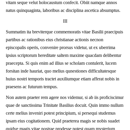
vitam seque velut holocaustum confecit. Obiit namque annos
natus quinquaginta, laboribus ac disciplina ascetica absumptus.
III
Summatim ita breviterque commemoratis vitae Basilii praecipuis
partibus ac rationibus eius christianae actionis necnon
episcopalis operis, convenire prorsus videtur, ut ex uberrima
ipsius scriptorum hereditate saltem maxime quacdam delibentur
praecepta. Si quis enim ad illius se scholam contulerit, lucem
forsitan inde hauriat, quo melius qunestiones difficultatesque
huius nostri temporis tractet auxiliumque etiam afferat nobis in
praesens ac futurum tempus.
Non autem praeter rem agere nos videmur, si ab iis proficiscimur
quae de sanctissima Trinitate Basilius docuit. Quin immo nullum
certe melius inveniri potest principium, si persequi studemus
ipsam eius cogitationem. Quid praeterea magis se nobis suadet
quidve magis vitae nostrae prodesse potest quam mysterium