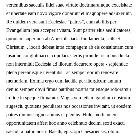
vertentibus saeculis fidei suae virtute doctrinarumque excelsitate
et ubertate eam novo vigore donarunt et magnopere adauxerunt.
Re quidem vera sunt Ecclesiae “patres”, cum ab illis per
Evangelium ipsa acceperit vitam. Sunt pariter elus aedificatores,
quoniam super una ab Apostolis iacta fundamenta, scilicet
Christum, , locari debeat intra compagem ab eis constitutam cum
ipsaque conglutinari et copulari. Certis proinde tris rebus ducta
non intermittit Ecclesia ad illorum decurrere opera - sapientiae
plena perennisque iuventutis - ac semper eorum renovare
memoriam. Eximia ergo cum laetitia per liturgicum annum
denuo semper obvii fimus patribus nostris totiensque roboramur
in fide in speque firmamur. Magis vero etiam gaudium nostrum
augescit, quotiens peculiares nos occasiones invitant, ut eosdem
patres dintius cognoscamus et plenius. Hulusmodi autem
opportunitatem affert hoc anno celebratio decimi sexti exacti
saeculi a patrie nostri Basilli, episcopi Caesariensis, obitu.