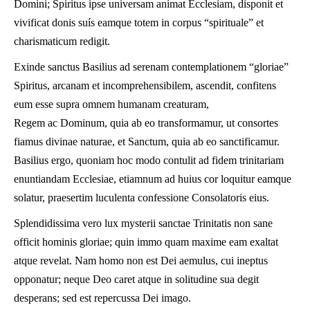
Domini; Spiritus ipse universam animat Ecclesiam, disponit et
vivificat donis suís eamque totem in corpus “spirituale” et
charismaticum redigit.
Exinde sanctus Basilius ad serenam contemplationem “gloriae”
Spiritus, arcanam et incomprehensibilem, ascendit, confitens
eum esse supra omnem humanam creaturam,
Regem ac Dominum, quia ab eo transformamur, ut consortes
fiamus divinae naturae, et Sanctum, quia ab eo sanctificamur.
Basilius ergo, quoniam hoc modo contulit ad fidem trinitariam
enuntiandam Ecclesiae, etiamnum ad huius cor loquitur eamque
solatur, praesertim luculenta confessione Consolatoris eius.
Splendidissima vero lux mysterii sanctae Trinitatis non sane
officit hominis gloriae; quin immo quam maxime eam exaltat
atque revelat. Nam homo non est Dei aemulus, cui ineptus
opponatur; neque Deo caret atque in solitudine sua degit
desperans; sed est repercussa Dei imago.