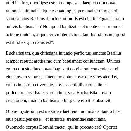
ut id íiat irle, quod ipse est; ut nempe se adaequet cum nova
ratione “spirituali” atque eschatologica personalis sui mysterii,
sicut sanctus Basilius dilucide, ut moris est ei, ait: “Quae sit ratio
aut vis baptismatis? Nempe ut baptizatus et mente et sermone et
actione mutetur, atque per virtutem sibi datam fiat id ipsum, quod
est illud ex quo natus est”.
Eucharistiam, qua christiana initiatio perficitur, sanctus Basilius
semper reputat arctissime cum baptismate coniunctam. Unicus
enim cum sit cibus novae baptizati condicioni conveniens, ad
eius novam vitam sustinendam aptus novasque vires alendas,
cultus in spiritu et veritate, novi sacerdotii exercitatio et
perfectum novi Israel sacriíicium, sola Eucharistia novam
creationem, quae in baptismate fit, piene effcit et absolvit.
Quare mysterium est maximae laetitiae - nonnisi cantando licet
eius participes esse _ et infinitae, tremendae sanctitatis.
Quomodo corpus Domini tractet, qui in peccato est? Oportet