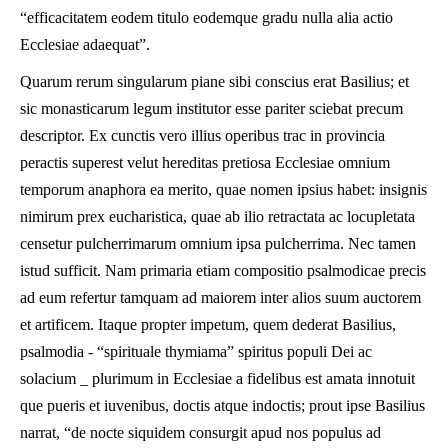
“efficacitatem eodem titulo eodemque gradu nulla alia actio
Ecclesiae adaequat”.
Quarum rerum singularum piane sibi conscius erat Basilius; et
sic monasticarum legum institutor esse pariter sciebat precum
descriptor. Ex cunctis vero illius operibus trac in provincia
peractis superest velut hereditas pretiosa Ecclesiae omnium
temporum anaphora ea merito, quae nomen ipsius habet: insignis
nimirum prex eucharistica, quae ab ilio retractata ac locupletata
censetur pulcherrimarum omnium ipsa pulcherrima. Nec tamen
istud sufficit. Nam primaria etiam compositio psalmodicae precis
ad eum refertur tamquam ad maiorem inter alios suum auctorem
et artificem. Itaque propter impetum, quem dederat Basilius,
psalmodia - “spirituale thymiama” spiritus populi Dei ac
solacium _ plurimum in Ecclesiae a fidelibus est amata innotuit
que pueris et iuvenibus, doctis atque indoctis; prout ipse Basilius
narrat, “de nocte siquidem consurgit apud nos populus ad