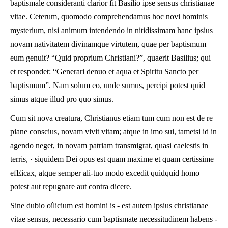
baptismale consideranti clarior fit Basilio ipse sensus christianae
vitae. Ceterum, quomodo comprehendamus hoc novi hominis
mysterium, nisi animum intendendo in nitidissimam hanc ipsius
novam nativitatem divinamque virtutem, quae per baptismum
eum genuit? “Quid proprium Christiani?”, quaerit Basilius; qui
et respondet: “Generari denuo et aqua et Spiritu Sancto per
baptismum”. Nam solum eo, unde sumus, percipi potest quid
simus atque illud pro quo simus.
Cum sit nova creatura, Christianus etiam tum cum non est de re
piane conscius, novam vivit vitam; atque in imo sui, tametsi id in
agendo neget, in novam patriam transmigrat, quasi caelestis in
terris, · siquidem Dei opus est quam maxime et quam certissime
efEicax, atque semper ali-tuo modo excedit quidquid homo
potest aut repugnare aut contra dicere.
Sine dubio oílicium est homini is - est autem ipsius christianae
vitae sensus, necessario cum baptismate necessitudinem habens -