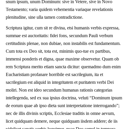
snum ipsum, unum Dominum: sive in Vetere, sive in Novo
Testamento; varia quidem vehementia variaque revelationis
plenitudine, sine ulla tamen contradictione.
Scriptura igitur, cum sit re divina, etsi humanis verbis expressa,
summae est auctoritatis: fidei fons, secundum Pauli verbum
certitudinis plenae, non dubiae, non instabilis est fundamentum.
Cum tota ex Deo sit, tota est, minimis quo-tue ex partibus,
immensi ponderis et digna, quae maxime observetur. Quam ob
rem Scriptura merito etiam sancta dicitur: quemadmo dum enim
Eucharistiam profanare horribile est sacrilegium, ita et
sacrilegium est aliquid in integritatem et puritatem verbi Dei
moliri. Non est ideo secundum humanas rationis categorias
intellegenda, sed ex sua ipsius doctrina, veluti “Dominum ipsum
de eorum quae ab ipso dieta sunt interpretatione interrogando”;
nec de illis divinis scriptis, Ecclesiae traditis in omne aevum,
licet quidquam demere, neque quidquam iisdem addere; de iis
videlicet sanctis verbis loquimur, quae Deo semel in tempora