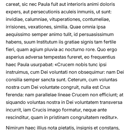
careat, sic nec Paula fuit aut interioris animi doloris
expers, aut persecutionis aculeis inmunis, ut sunt:
invidiae, calumniae, vituperationes, contumeliae,
irrisiones, vexationes, similia. Quae omnia ipsa
aequissimo semper animo tulit, id persuasissimum
habens, suum Institutum iis gratiae signis tam fertile
fieri, quam agium pluvia ac nocturno rore. Quo ergo
asperius adversa tempestas fureret, eo frequentius
haec Paula usurpabat: «Crucem nobis tunc ipsi
instruimus, cum Dei voluntati nοn obsequimur: nam Dei
consilia semper sancta sunt. Ceterum, cum voluntas
nostra cum Dei voluntate congruit, nulla est Crux
ferenda: nam parallelae lineae Crucem non efficiunt; at
siquando voluntas nostra in Dei voluntatem transversa
incurrit, iam Crucis imago formatur, neque ante
rescinditur, quam in pristinam congruitatem reditur».
Nimirum haec illius nota pietatis, insignis et constans,