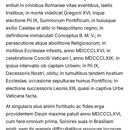
enituit in omnibus Romanae vitae eventibus, laetis
tristibus; in morte videlicet Gregorii XVI, inque
electione Pii IX, Summorum Pontificum, in huiusque
exilio Caietae et alibi in Neapolitano regno; in
definitione immaculati Conceptus B. M. V.; in
persecutione atque abolitione Religiosorum; in
motibus Ecclesiae infestis, anno MDCCCLXVI; in
celebratione Concilii Vaticani I, anno MDCCCLXIX; in
ipsius intervallo ob captam Urbem; in Pii IX,
Decessoris Nostri, obitu; in tumultibus tandem hostium
Ecclesiae, occasione sepulturae humus Pontificis; in
electione successoris Leοnis XIII, quasi in captiva Urbe
Vaticana facta.
At singularis eius animi fortitudo ac fides erga
providentem Deum maxime patuit anno MDCCCLXVI,
cum fere omnium prima, Sorores suas in Brasiliam
misit; nam ibi magnis difficultatibus novorum locorum