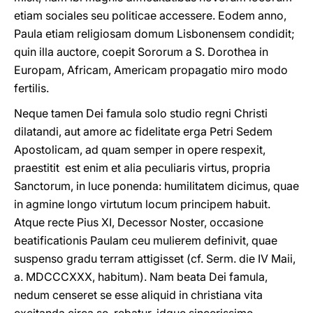
etiam sociales seu politicae accessere. Eοdem anno,
Paula etiam religiosam domum Lisbonensem condidit;
quin illa auctore, coepit Sororum a S. Dorothea in
Europam, Africam, Americam propagatio miro modo
fertilis.
Neque tamen Dei famula solo studio regni Christi
dilatandi, aut amore ac fidelitate erga Petri Sedem
Apostolicam, ad quam semper in opere respexit,
praestitit est enim et alia peculiaris virtus, propria
Sanctorum, in luce ponenda: humilitatem dicimus, quae
in agmine longo virtutum locum principem habuit.
Atque recte Pius XI, Decessor Noster, occasione
beatificationis Paulam ceu mulierem definivit, quae
suspenso gradu terram attigisset (cf. Serm. die IV Maii,
a. MDCCCXXX, habitum). Nam beata Dei famula,
nedum censeret se esse aliquid in christiana vita