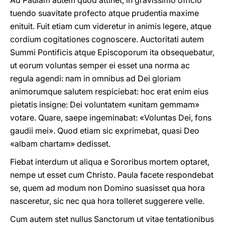
Ad Paulam autem quod attinet, in gravissimo officio
tuendo suavitate profecto atque prudentia maxime
enituit. Fuit etiam cum videretur in animis legere, atque
cordium cogitationes cognoscere. Auctoritati autem
Summi Pontificis atque Episcoporum ita obsequebatur,
ut eorum voluntas semper ei esset una norma ac
regula agendi: nam in omnibus ad Dei gloriam
animorumque salutem respiciebat: hoc erat enim eius
pietatis insigne: Dei voluntatem «unitam gemmam»
votare. Quare, saepe ingeminabat: «Voluntas Dei, fons
gaudii mei». Quod etiam sic exprimebat, quasi Deo
«albam chartam» dedisset.
Fiebat interdum ut aliqua e Sororibus mortem optaret,
nempe ut esset cum Christo. Paula facete respondebat
se, quem ad modum non Domino suasisset qua hora
nasceretur, sic nec qua hora tolleret suggerere velle.
Cum autem stet nullus Sanctorum ut vitae tentationibus