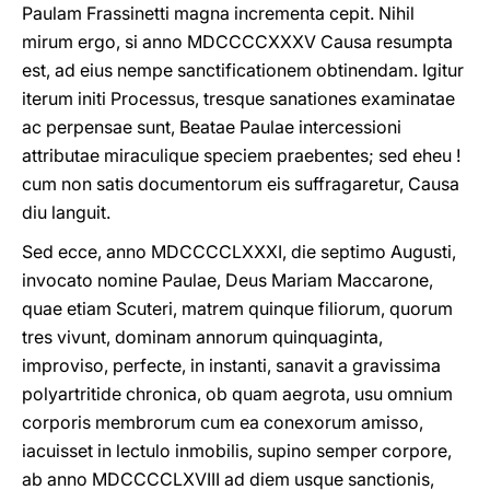
Paulam Frassinetti magna incrementa cepit. Nihil
mirum ergo, si annο MDCCCCXXXV Causa resumpta
est, ad eius nempe sanctificationem obtinendam. Igitur
iterum initi Processus, tresque sanationes examinatae
ac perpensae sunt, Beatae Paulae intercessioni
attributae miraculique speciem praebentes; sed eheu !
cum non satis documentorum eis suffragaretur, Causa
diu languit.
Sed ecce, anno MDCCCCLXXXI, die septimo Augusti,
invocato nomine Paulae, Deus Mariam Maccarone,
quae etiam Scuteri, matrem quinque filiorum, quorum
tres vivunt, dominam annorum quinquaginta,
improviso, perfecte, in instanti, sanavit a gravissima
polyartritide chronica, ob quam aegrota, usu omnium
corporis membrorum cum ea conexorum amisso,
iacuisset in lectulo inmobilis, supino semper corpore,
ab anno MDCCCCLXVIII ad diem usque sanctionis,