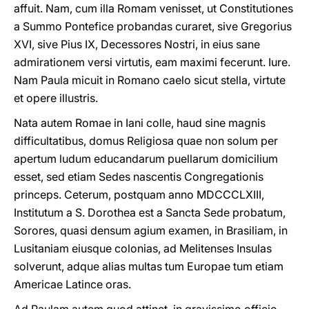
affuit. Nam, cum illa Romam venisset, ut Constitutiones
a Summo Pontefice probandas curaret, sive Gregorius
XVI, sive Pius IX, Decessores Nostri, in eius sane
admirationem versi virtutis, eam maximi fecerunt. Iure.
Nam Paula micuit in Romano caelo sicut stella, virtute
et opere illustris.
Nata autem Romae in Iani colle, haud sine magnis
difficultatibus, domus Religiosa quae non solum per
apertum ludum educandarum puellarum domicilium
esset, sed etiam Sedes nascentis Congregationis
princeps. Ceterum, postquam anno MDCCCLXIII,
Institutum a S. Dorothea est a Sancta Sede probatum,
Sorores, quasi densum agium examen, in Brasiliam, in
Lusitaniam eiusque colonias, ad Melitenses Insulas
solverunt, adque alias multas tum Europae tum etiam
Americae Latince oras.