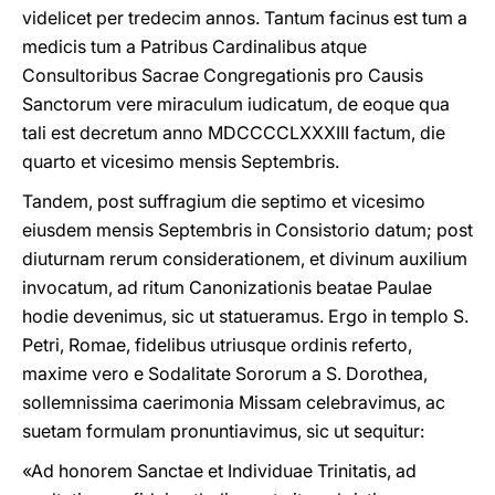
videlicet per tredecim annos. Tantum facinus est tum a
medicis tum a Patribus Cardinalibus atque
Consultoribus Sacrae Congregationis pro Causis
Sanctorum vere miraculum iudicatum, de eoque qua
tali est decretum anno MDCCCCLXXXIII factum, die
quarto et vicesimo mensis Septembris.
Tandem, post suffragium die septimo et vicesimo
eiusdem mensis Septembris in Consistorio datum; post
diuturnam rerum considerationem, et divinum auxilium
invocatum, ad ritum Canonizationis beatae Paulae
hodie devenimus, sic ut statueramus. Ergo in templo S.
Petri, Romae, fidelibus utriusque ordinis referto,
maxime vero e Sodalitate Sororum a S. Dorothea,
sοllemnissima caerimonia Missam celebravimus, ac
suetam formulam pronuntiavimus, sic ut sequitur:
«Ad honorem Sanctae et Individuae Trinitatis, ad