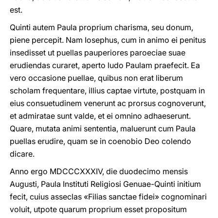
est.
Quinti autem Paula proprium charisma, seu donum,
piene percepit. Nam Iosephus, cum in animo ei penitus
insedisset ut puellas pauperiores paroeciae suae
erudiendas curaret, aperto ludo Paulam praefecit. Ea
vero occasione puellae, quibus non erat liberum
scholam frequentare, illius captae virtute, postquam in
eius consuetudinem venerunt ac prorsus cognoverunt,
et admiratae sunt valde, et ei omnino adhaeserunt.
Quare, mutata animi sententia, maluerunt cum Paula
puellas erudire, quam se in coenobio Deo colendo
dicare.
Anno ergo MDCCCXXXIV, die duodecimo mensis
Augusti, Paula Instituti Religiosi Genuae-Quinti initium
fecit, cuius asseclas «Filias sanctae fidei» cognominari
voluit, utpote quarum proprium esset propositum