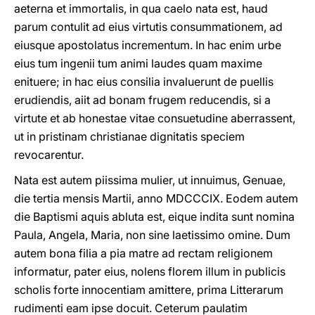
aeterna et immortalis, in qua caelo nata est, haud
parum contulit ad eius virtutis consummationem, ad
eiusque apostolatus incrementum. In hac enim urbe
eius tum ingenii tum animi laudes quam maxime
enituere; in hac eius consilia invaluerunt de puellis
erudiendis, aiit ad bonam frugem reducendis, si a
virtute et ab honestae vitae consuetudine aberrassent,
ut in pristinam christianae dignitatis speciem
revocarentur.
Nata est autem piissima mulier, ut innuimus, Genuae,
die tertia mensis Martii, anno MDCCCIX. Eodem autem
die Baptismi aquis abluta est, eique indita sunt nomina
Paula, Angela, Maria, non sine laetissimo omine. Dum
autem bona filia a pia matre ad rectam religionem
informatur, pater eius, nolens florem illum in publicis
scholis forte innocentiam amittere, prima Litterarum
rudimenti eam ipse docuit. Ceterum paulatim