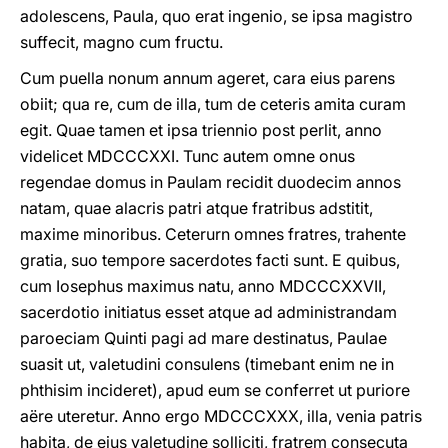
adolescens, Paula, quo erat ingenio, se ipsa magistro
suffecit, magno cum fructu.
Cum puella nonum annum ageret, cara eius parens
obiit; qua re, cum de illa, tum de ceteris amita curam
egit. Quae tamen et ipsa triennio post perlit, anno
videlicet MDCCCXXI. Tunc autem omne onus
regendae domus in Paulam recidit duodecim annos
natam, quae alacris patri atque fratribus adstitit,
maxime minoribus. Ceterurn omnes fratres, trahente
gratia, suo tempore sacerdotes facti sunt. E quibus,
cum Iosephus maximus natu, anno MDCCCXXVII,
sacerdotio initiatus esset atque ad administrandam
paroeciam Quinti pagi ad mare destinatus, Paulae
suasit ut, valetudini consulens (timebant enim ne in
phthisim incideret), apud eum se conferret ut puriore
aëre uteretur. Anno ergo MDCCCXXX, illa, venia patris
habita, de eius valetudine solliciti, fratrem consecuta