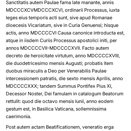
Sanctitatis autem Paulae fama late manante, annis
MDCCCXCV­MDCCCXCVI, ordinarii Processus, iuxta
leges eius temporis acti sunt, sive apud Romanae
dioecesis Vicariatum, sive in Curia Genuensi; hisque
actis, anno MDCCCCVI Causa canonice introducta est,
atque in iisdem Curiis Processus apostolici initi, per
annos MDCCCCVII-MDCCCCXVII. Facto autem
decreto de heroicitate virtutum, annο MDCCCCXVIII,
die duodetricesimo mensis Augusti; probatis item
duobus miraculis a Deo per Venerabilis Paulae
intercessionem patratis, die sexto mensis Aprilis, anno
MDCCCCXXX; tandem Summus Pontifex Pius XI,
Decessor Noster, Dei famulam in catalogum Beatorum
rettulit: quod die octavo mensis Iunii, anno eodem
gestum est, in Basilica Vaticana, sollemnissima
caerimonia.
Post autem actam Beatificationem, veneratio erga