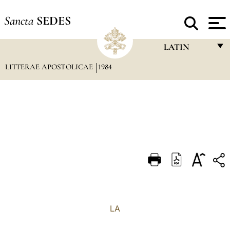
Sancta
SEDES
LATIN
LITTERAE APOSTOLICAE
1984
FRANÇAIS
ENGLISH
ITALIANO
PORTUGUÊS
ESPAÑOL
DEUTSCH
POLSKI
العربيّة
LA
中文