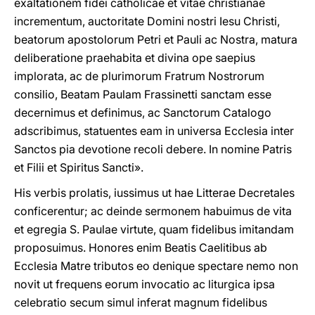
exaltationem fidei catholicae et vitae christianae
incrementum, auctoritate Domini nostri Iesu Christi,
beatorum apostolorum Petri et Pauli ac Nostra, matura
deliberatiοne praehabita et divina ope saepius
implorata, ac de plurimorum Fratrum Nοstrorum
consilio, Beatam Paulam Frassinetti sanctam esse
decernimus et definimus, ac Sanctorum Catalogo
adscribimus, statuentes eam in universa Ecclesia inter
Sanctοs pia devotione recoli debere. In nomine Patris
et Filii et Spiritus Sancti».
His verbis prolatis, iussimus ut hae Litterae Decretales
conficerentur; ac deinde sermonem habuimus de vita
et egregia S. Paulae virtute, quam fidelibus imitandam
proposuimus. Honores enim Beatis Caelitibus ab
Ecclesia Matre tributos eo denique spectare nemo non
novit ut frequens eorum invocatio ac liturgica ipsa
celebratio secum simul inferat magnum fidelibus