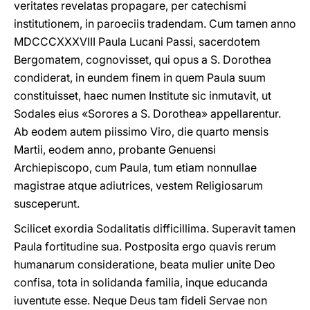
veritates revelatas propagare, per catechismi
institutionem, in paroeciis tradendam. Cum tamen anno
MDCCCXXXVIII Paula Lucani Passi, sacerdotem
Bergomatem, cognovisset, qui opus a S. Dorothea
condiderat, in eundem finem in quem Paula suum
constituisset, haec numen Institute sic inmutavit, ut
Sodales eius «Sorores a S. Dorothea» appellarentur.
Ab eodem autem piissimo Viro, die quarto mensis
Martii, eodem anno, probante Genuensi
Archiepiscopo, cum Paula, tum etiam nonnullae
magistrae atque adiutrices, vestem Religiosarum
susceperunt.
Scilicet exordia Sodalitatis difficillima. Superavit tamen
Paula fortitudine sua. Postposita ergo quavis rerum
humanarum consideratione, beata mulier unite Deo
confisa, tota in solidanda familia, inque educanda
iuventute esse. Neque Deus tam fideli Servae non