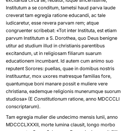
excitanda circa se, rebatur, idque sincerissime,
Institutum a se conditum, tametsi haud parva laude
creverat tam egregia ratione educandi, ac tale
iudicaretur, esse revera parvam rem; atque
congruenter scribebat: «Tot inter Instituta, est etiam
parvum Institutum a S. Dorothea, quo Deus benigne
utitur ad studium illud in christianis parentibus
excitandum, ut in religiosam filiarum suarum
educationem incumbant. Id autem cum animo suo
reputent Sorores: puellas, quae in domibus nostris
instituuntur, mox uxores matresque familias fore,
quantumque boni manare pοssit e muliere vere
christiana, eademque religionis munerumque suorum
studiosa» (E
Constitutionum
ratione, annο MDCCCLI
conscriptarum).
Tam egregia mulier die undecimo mensis Iunii, anno
MDCCCLXXXII, morte lumina clausit, longo morbo