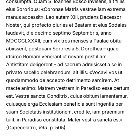
consumpta. Quam S. Iοannes Bosco invisens, ait filiis
eius Sororibus: «Coronae Matris vestrae iam extrema
manus accessit». Leo autem XIII, prudens Decessor
Noster, qui profecto pluries et Beatam et eius Sodales
laudavit, die decimo septimo Septembris, anno
MDCCCLXXXII, cum vix tres menses a Paulae obitu
abiissent, postquam Sorores a S. Dorothea – quae
idcirco Romam venerant ut novam post illam
Antistitam deligerent – ad sacrum admisisset a se in
privato sacello celebrandum, ait illis: «Vocavi vos ut
quodammodo de accepto detrimento sarcirem. At
macte animo: Matrem vestram in Paradiso esse certum
est. Vestra sancta Conditrix, cuius obitum lamentamur,
cuiusque erga Ecclesiam beneficia sunt ingentia per
suam Societatis institutionem, credite, iam praemium
tulit, in Paradiso constituta. Mater vestra sancta est»
(Capecelatro,
Vita
, p. 505).