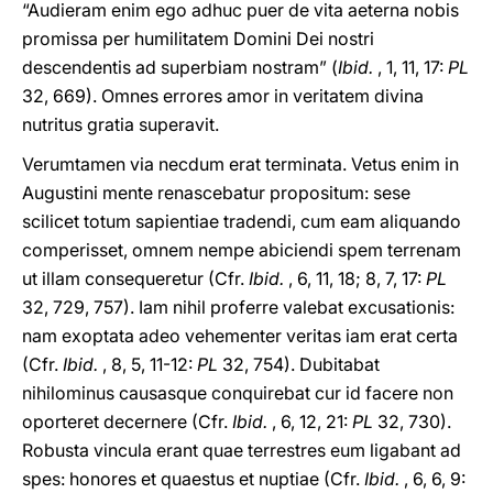
“Audieram enim ego adhuc puer de vita aeterna nobis
promissa per humilitatem Domini Dei nostri
descendentis ad superbiam nostram” (
Ibid.
, 1, 11, 17:
PL
32, 669). Omnes errores amor in veritatem divina
nutritus gratia superavit.
Verumtamen via necdum erat terminata. Vetus enim in
Augustini mente renascebatur propositum: sese
scilicet totum sapientiae tradendi, cum eam aliquando
comperisset, omnem nempe abiciendi spem terrenam
ut illam consequeretur (Cfr.
Ibid.
, 6, 11, 18; 8, 7, 17:
PL
32, 729, 757). Iam nihil proferre valebat excusationis:
nam exoptata adeo vehementer veritas iam erat certa
(Cfr.
Ibid.
, 8, 5, 11-12:
PL
32, 754). Dubitabat
nihilominus causasque conquirebat cur id facere non
oporteret decernere (Cfr.
Ibid.
, 6, 12, 21:
PL
32, 730).
Robusta vincula erant quae terrestres eum ligabant ad
spes: honores et quaestus et nuptiae (Cfr.
Ibid.
, 6, 6, 9: