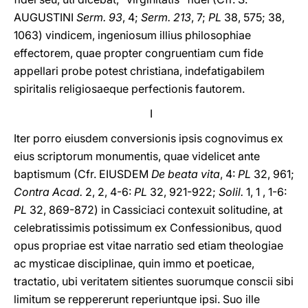
AUGUSTINI
Serm. 93
, 4;
Serm. 213
, 7;
PL
38, 575; 38,
1063) vindicem, ingeniosum illius philosophiae
effectorem, quae propter congruentiam cum fide
appellari probe potest christiana, indefatigabilem
spiritalis religiosaeque perfectionis fautorem.
I
Iter porro eiusdem conversionis ipsis cognovimus ex
eius scriptorum monumentis, quae videlicet ante
baptismum (Cfr. EIUSDEM
De beata vita
, 4:
PL
32, 961;
Contra Acad.
2, 2, 4-6:
PL
32, 921-922;
Solil.
1, 1 , 1-6:
PL
32, 869-872) in Cassiciaci contexuit solitudine, at
celebratissimis potissimum ex Confessionibus, quod
opus propriae est vitae narratio sed etiam theologiae
ac mysticae disciplinae, quin immo et poeticae,
tractatio, ubi veritatem sitientes suorumque conscii sibi
limitum se reppererunt reperiuntque ipsi. Suo ille