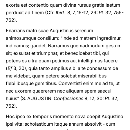
exorta est contentio quam divina rursus gratia laetum
perduxit ad finem (Cfr.
Ibid.
8, 7, 16-12, 29:
PL
32, 756-
762).
Enarrans matri suae Augustinus serenum
animosumque consilium: “Inde ad matrem ingredimur,
indicamus; gaudet. Narramus quemadmodum gestum
sit; exsultat et triumphat; et benedicebat tibi, qui
potens es ultra quam petimus aut intelligimus facere
(
Ef
3, 20), quia tanto amplius sibi a te concessum de
me videbat, quam petere solebat miserabilibus
flebilibusque gemitibus. Convertisti enim me ad te, ut
nec uxorem quaererem nec aliquam spem saeculi
huius” (S. AUGUSTINI
Confessiones
8, 12, 30:
PL
32,
762).
Hoc ipso ex temporis momento nova coepit Augustino
ipsi vita: scholasticum itaque annum absolvit - cum