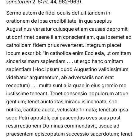
sanctorum
2, 5:
PL
44, 962-963).
Sermo autem de fidei oculis defluit tandem in
orationem de ipsa credibilitate, in qua saepius
Augustinus versatur cuiusque etiam causas depromit
ut confirmet paene illam conscientiam, qua ipsemet ad
catholicam fidem prius reverterat. Integrum placet
locum exscribi: “In catholica enim Ecclesia, ut omittam
sincerissimam sapientiam . . . ut ergo hanc omittam
sapientiam (Hoc ipsum quod Augustino validissimum
videbatur argumentum, ab adversariis non erat
receptum) . . . multa sunt alia quae in eius gremio me
iustissime teneant. Tenet consensio populorum atque
gentium; tenet auctoritas miraculis inchoata, spe
nutrita, caritate aucta, vetustate firmata; tenet ab ipsa
sede Petri apostoli, cui pascendas oves suas post
resurrectionem Dominus commendavit, usque ad
praesentem episcopatum successio sacerdotum; tenet