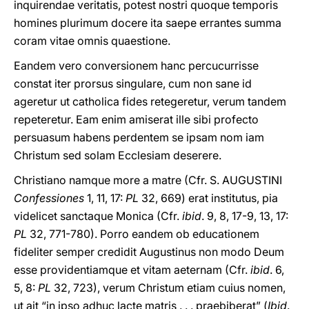
inquirendae veritatis, potest nostri quoque temporis
homines plurimum docere ita saepe errantes summa
coram vitae omnis quaestione.
Eandem vero conversionem hanc percucurrisse
constat iter prorsus singulare, cum non sane id
ageretur ut catholica fides retegeretur, verum tandem
repeteretur. Eam enim amiserat ille sibi profecto
persuasum habens perdentem se ipsam nom iam
Christum sed solam Ecclesiam deserere.
Christiano namque more a matre (Cfr. S. AUGUSTINI
Confessiones
1, 11, 17:
PL
32, 669) erat institutus, pia
videlicet sanctaque Monica (Cfr.
ibid
. 9, 8, 17-9, 13, 17:
PL
32, 771-780). Porro eandem ob educationem
fideliter semper credidit Augustinus non modo Deum
esse providentiamque et vitam aeternam (Cfr.
ibid
. 6,
5, 8:
PL
32, 723), verum Christum etiam cuius nomen,
ut ait “in ipso adhuc lacte matris . . . praebiberat” (
Ibid
.