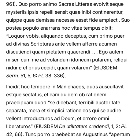
961). Quo porro animo Sacras Litteras evolvit seque
mysteriis ipsis repelli sensit quae inibi continerentur,
quippe quae demissa necesse esset fide amplecti. Suo
postea populo enarrans hoc vitae tempus dixit:
“Loquor vobis, aliquando deceptus, cum primo puer
ad divinas Scripturas ante vellem afferre acumen
discutiendi quam pietatem quaerendi . . . Ego autem
miser, cum me ad volandum idoneum putarem, reliqui
nidum; et prius cecidi, quam volarem” (EIUSDEM
Serm
. 51, 5, 6:
PL
38, 336).
Incidit hoc tempore in Manichaeos, quos auscultavit
estque sectatus, et eam quidem ob rationem
praecipuam quod “se dicebant, terribili auctoritate
separata, mera et simplici ratione eos qui se audire
vellent introducturos ad Deum, et errore omni
liberaturos” (EIUSDEM
De utilitatem credendi
, 1, 2:
PL
42, 66). Tunc porro praebebat se Augustinus “apertum