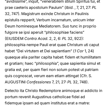
“avidissime”, inquit, “venerabilem stilum Spiritus tui, et
prae caeteris apostolum Paulum” (
Ibid.
, 7, 21, 27:
PL
32, 747). Magistrum exinde Christum in Paulinis
epistulis repperit, Verbum incarnatum, unicum inter
Deum hominesque Mediatorem. Suo tunc in proprio
fulgore se ipsi aperuit “philosophiae faciens”
(EIUSDEM
Contra Acad
. 2, 2, 6:
PL
32, 922):
philosophia nempe Pauli erat quae Christum uti caput
habet “Dei virtutem et Dei sapientiam” (
1 Cor
1, 24)
quaeque alia pariter capita habet: fidem et humilitatem
et gratiam; haec “philosophia”, quae sapientia simul et
gratia est, per quam fieri non solum potest ut patriam
quis cognoscat, verum eam etiam attingat (Cfr. S.
AUGUSTINI
Confessiones
7, 21, 27:
PL
32, 748).
Detecto ita Christo Redemptore animoque ei addicto in
portum revenit Augustinus catholicae fidei ad
fidemque ipsam ad quam institutus erat a matre: