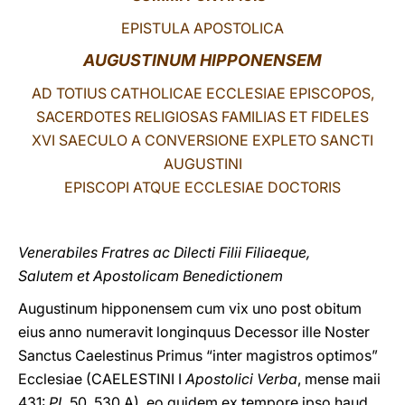
EPISTULA APOSTOLICA
LATINE
AUGUSTINUM HIPPONENSEM
AD TOTIUS CATHOLICAE ECCLESIAE EPISCOPOS,
SACERDOTES RELIGIOSAS FAMILIAS ET FIDELES
XVI SAECULO A CONVERSIONE EXPLETO SANCTI
AUGUSTINI
EPISCOPI ATQUE ECCLESIAE DOCTORIS
Venerabiles Fratres ac Dilecti Filii Filiaeque,
Salutem et Apostolicam Benedictionem
Augustinum hipponensem cum vix uno post obitum
eius anno numeravit longinquus Decessor ille Noster
Sanctus Caelestinus Primus “inter magistros optimos”
Ecclesiae (CAELESTINI I
Apostolici Verba
, mense maii
431:
PL
50, 530 A), eo quidem ex tempore ipso haud