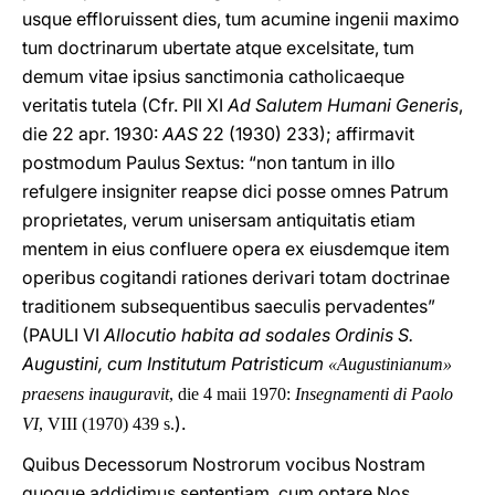
usque effloruissent dies, tum acumine ingenii maximo
tum doctrinarum ubertate atque excelsitate, tum
demum vitae ipsius sanctimonia catholicaeque
veritatis tutela (Cfr. PII XI
Ad Salutem Humani Generis
,
die 22 apr. 1930:
AAS
22 (1930) 233); affirmavit
postmodum Paulus Sextus: “non tantum in illo
refulgere insigniter reapse dici posse omnes Patrum
proprietates, verum unisersam antiquitatis etiam
mentem in eius confluere opera ex eiusdemque item
operibus cogitandi rationes derivari totam doctrinae
traditionem subsequentibus saeculis pervadentes”
(PAULI VI
Allocutio habita ad sodales Ordinis S.
Augustini, cum Institutum Patristicum
«Augustinianum»
praesens inauguravit
, die 4 maii 1970:
Insegnamenti di Paolo
).
VI
, VIII (1970) 439 s.
Quibus Decessorum Nostrorum vocibus Nostram
quoque addidimus sententiam, cum optare Nos