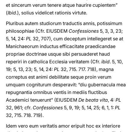
et sincerum verum tenere atque haurire cupientem”
(
Ibid.
), solius videlicet rationis virtute.
Pluribus autem studiorum traductis annis, potissimum
philosophiae (Cfr. EIUSDEM
Confessiones
5, 3, 3, 23;
5, 14, 24:
PL
32, 707), cum deceptum intellegeret se at
Manichaeorum inductus efficacitate praedicandae
propriae doctrinae usque sibi persuaderet haud
reperiri in catholica Ecclesia veritatem (Cfr.
ibid
. 5, 10,
19; 5, 13, 23; 5, 14, 24:
PL
32, 715. 717. 718), magna
correptus est animi debilitate seque proin verum
umquam cogniturum desperavit: “diu gubernacula mea
repugnantia omnibus ventis in mediis fluctibus
Academici tenuerunt” (EIUSDEM
De beata vita
, 4:
PL
32, 961; cfr.
Confessiones
5, 9, 19; 5, 14, 25; 6, 1, 1:
PL
32, 715. 718. 719).
Idem vero eum veritatis amor eripuit hoc ex interiore