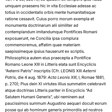
umquam praesens hic in vita Ecclesiae adesse ac
totius in occidentalis orbis mente humanitatisque
ratione cessavit. Cuius porro morum exempla et
monumenta doctrinarum alii similiter ad
contemplandum imitandumque Pontifices Romani
exposuerunt, ne Concilia ipsa complura
commemoremus, affatim quae materiam
saepissimeque ipsius hauserunt ex scriptis.
Philosophica autem eius praecepta a Pontifice
Romano Leone XIII in Litteris elata sunt Encyclicis
“Aeterni Patris” inscriptis (Cfr. LEONIS XIII
Aeterni
Patris
, die 4 aug. 1879:
Acta Leonis XIII
, I, Romae 1881,
p. 270); Pius dein XI virtutes illius summatim celebravit
atque doctrinas Litteris pariter in Encyclicis “Ad
Salutem Humani Generis”, ubi neminem aut
paucissimos summum Augustino aequari docuit eorum
posse qui ab hominum generis primordiis ad nostros