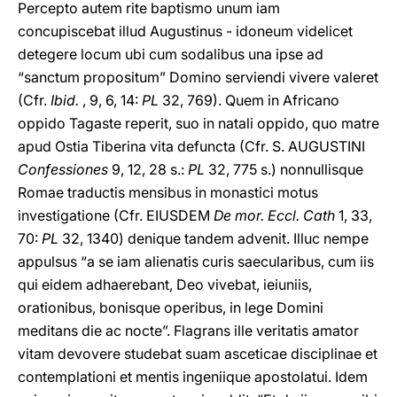
Percepto autem rite baptismo unum iam
concupiscebat illud Augustinus - idoneum videlicet
detegere locum ubi cum sodalibus una ipse ad
“sanctum propositum” Domino serviendi vivere valeret
(Cfr.
Ibid.
, 9, 6, 14:
PL
32, 769). Quem in Africano
oppido Tagaste reperit, suo in natali oppido, quo matre
apud Ostia Tiberina vita defuncta (Cfr. S. AUGUSTINI
Confessiones
9, 12, 28 s.:
PL
32, 775 s.) nonnullisque
Romae traductis mensibus in monastici motus
investigatione (Cfr. EIUSDEM
De mor. Eccl. Cath
1, 33,
70:
PL
32, 1340) denique tandem advenit. Illuc nempe
appulsus “a se iam alienatis curis saecularibus, cum iis
qui eidem adhaerebant, Deo vivebat, ieiuniis,
orationibus, bonisque operibus, in lege Domini
meditans die ac nocte”. Flagrans ille veritatis amator
vitam devovere studebat suam asceticae disciplinae et
contemplationi et mentis ingeniique apostolatui. Idem