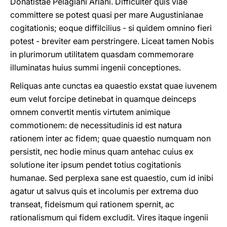
Donatistae Pelagiani Ariani. Difficulter quis viae
committere se potest quasi per mare Augustinianae
cogitationis; eoque diffilcilius - si quidem omnino fieri
potest - breviter eam perstringere. Liceat tamen Nobis
in plurimorum utilitatem quasdam commemorare
illuminatas huius summi ingenii conceptiones.
Reliquas ante cunctas ea quaestio exstat quae iuvenem
eum velut forcipe detinebat in quamque deinceps
omnem convertit mentis virtutem animique
commotionem: de necessitudinis id est natura
rationem inter ac fidem; quae quaestio numquam non
persistit, nec hodie minus quam antehac cuius ex
solutione iter ipsum pendet totius cogitationis
humanae. Sed perplexa sane est quaestio, cum id inibi
agatur ut salvus quis et incolumis per extrema duo
transeat, fideismum qui rationem spernit, ac
rationalismum qui fidem excludit. Vires itaque ingenii