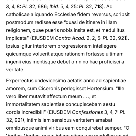
3, 4, 8:
PL
32, 686;
Ibid
. 5, 4, 25:
PL
32, 718). Ad
catholicae aliquando Ecclesiae fidem reversus, scripsit
postmodum redisse esse “quasi de itinere in illam
religionem, quae pueris nobis insita est, et medullitus
implicata” (EIUSDEM
Contra Acad.
2, 2, 5:
PL
32, 921).
Ipsius igitur interiorem progressionem intellegere
quicumque voluerit atque rationem fortasse ultimam
ingenii eius mentisque debet omnino hac proficisci a
veritate.
Experrectus undevicesimo aetatis anno ad sapientiae
amorem, cum Ciceronis perlegisset Hortensium: “Ille
vero liber mutavit affectum meum . . ., et
immortalitatem sapientiae concupiscebam aestu
cordis incredibili” (EIUSDEM
Confessiones
3, 4, 7:
PL
32, 921), intimis iam sensibus veritatem amabat
omnibusque animi viribus eam conquirebat semper. “O
Veritas, Veritas, quam intime etiam tum medullae animi