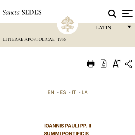
Sancta
SEDES
LATIN
LITTERAE APOSTOLICAE
1986
FRANÇAIS
ENGLISH
ITALIANO
PORTUGUÊS
ESPAÑOL
EN
-
ES
-
IT
-
LA
DEUTSCH
POLSKI
العربيّة
IOANNIS PAULI PP. II
SUMMI PONTIFICIS
中文