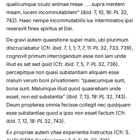
qualicumque oculo animae meae . . . supra mentem
meam, lucem incommutabilem” (
Ibid
. 7, 10, 16:
PL
32,
742). Haec nempe incommutabilis lux interminatos ipsi
reseravit fines spiritus et Dei.
De gravi autem quaestione super malo, ubi plurimum
discruciabatur (Cfr.
ibid
. 7, 1, 1; 7, 7, 11:
PL
32, 733. 739),
cognovit primum interrogandum esse non iam unde
illud es set sed quid (Cfr.
ibid
. 7, 5, 7:
PL
32, 736),
percepitque non quasi substantiam aliquam esse
malum verum boni privationem: “quaecumque sunt,
bona sunt. Malumque illud quod quaerebam unde
esset, non est substantia” (
Ibid
. 7, 13, 19:
PL
32, 743).
Deum propterea omnia fecisse collegit nec quidquam
esse substantiae quod a ipso non esset factum (Cfr.
ibid
. 7, 12, 18:
PL
32, 743).
Ex propriae autem vitae experientia instructus (Cfr. S.