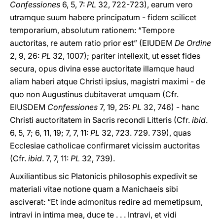
Confessiones
6, 5, 7:
PL
32, 722-723), earum vero
utramque suum habere principatum - fidem scilicet
temporarium, absolutum rationem: “Tempore
auctoritas, re autem ratio prior est” (EIUDEM
De Ordine
2, 9, 26:
PL
32, 1007); pariter intellexit, ut esset fides
secura, opus divina esse auctoritate illamque haud
aliam haberi atque Christi ipsius, magistri maximi - de
quo non Augustinus dubitaverat umquam (Cfr.
EIUSDEM
Confessiones
7, 19, 25:
PL
32, 746) - hanc
Christi auctoritatem in Sacris recondi Litteris (Cfr.
ibid
.
6, 5, 7; 6, 11, 19; 7, 7, 11:
PL
32, 723. 729. 739), quas
Ecclesiae catholicae confirmaret vicissim auctoritas
(Cfr.
ibid
. 7, 7, 11:
PL
32, 739).
Auxiliantibus sic Platonicis philosophis expedivit se
materiali vitae notione quam a Manichaeis sibi
asciverat: “Et inde admonitus redire ad memetipsum,
intravi in intima mea, duce te . . . Intravi, et vidi