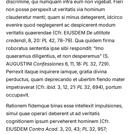
discrimine, qui numquam intra eum non vigebat. Fieri
non posse perspexit ut veritatis via hominum
clauderetur menti; quam si minus detegerent, idcirco
evenire quod neglegerent ac despicerent modum
veritatis quaerendae (Cfr. EIUSDEM
De utilitate
credendi
, 8, 20:
PL
42, 78-79). Qua quidem firma
roboratus sententia ipse sibi respondit: “Imo
quaeramus diligentius, et non desperemus” (S.
AUGUSTINI
Confessiones
6, 11, 18:
PL
32, 729).
Perrexit itaque inquirere iamque, gratia divina
perductus, quam deprecando et ubertim flendo mater
impetraverat (Cfr.
ibid
. 3, 12, 21:
PL
32, 694), portum
occupavit.
Rationem fidemque binas esse intellexit impulsiones,
simul quae operari deberent ut ad veritatis
cognitionem ipsum perveherent hominem (Cfr.
EIUSDEM
Contra Acad.
3, 20, 43;
PL
32, 957;