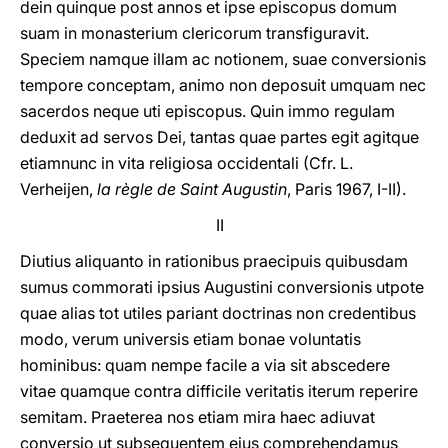
dein quinque post annos et ipse episcopus domum
suam in monasterium clericorum transfiguravit.
Speciem namque illam ac notionem, suae conversionis
tempore conceptam, animo non deposuit umquam nec
sacerdos neque uti episcopus. Quin immo regulam
deduxit ad servos Dei, tantas quae partes egit agitque
etiamnunc in vita religiosa occidentali (Cfr. L.
Verheijen,
la règle de Saint Augustin
, Paris 1967, I-II).
II
Diutius aliquanto in rationibus praecipuis quibusdam
sumus commorati ipsius Augustini conversionis utpote
quae alias tot utiles pariant doctrinas non credentibus
modo, verum universis etiam bonae voluntatis
hominibus: quam nempe facile a via sit abscedere
vitae quamque contra difficile veritatis iterum reperire
semitam. Praeterea nos etiam mira haec adiuvat
conversio ut subsequentem eius comprehendamus