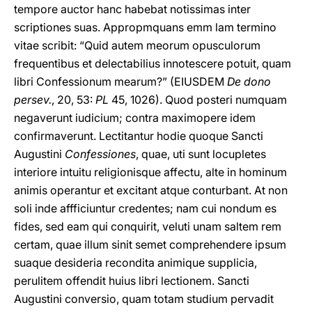
tempore auctor hanc habebat notissimas inter
scriptiones suas. Appropmquans emm lam termino
vitae scribit: “Quid autem meorum opusculorum
frequentibus et delectabilius innotescere potuit, quam
libri Confessionum mearum?” (EIUSDEM
De dono
persev.
, 20, 53:
PL
45, 1026). Quod posteri numquam
negaverunt iudicium; contra maximopere idem
confirmaverunt. Lectitantur hodie quoque Sancti
Augustini
Confessiones
, quae, uti sunt locupletes
interiore intuitu religionisque affectu, alte in hominum
animis operantur et excitant atque conturbant. At non
soli inde affficiuntur credentes; nam cui nondum es
fides, sed eam qui conquirit, veluti unam saltem rem
certam, quae illum sinit semet comprehendere ipsum
suaque desideria recondita animique supplicia,
perulitem offendit huius libri lectionem. Sancti
Augustini conversio, quam totam studium pervadit