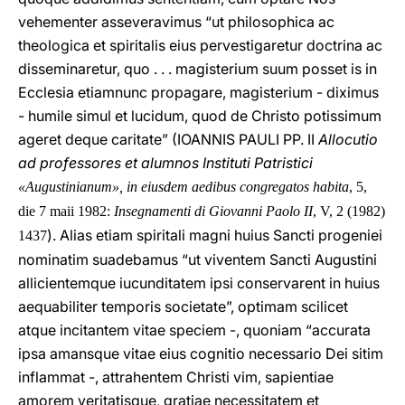
vehementer asseveravimus “ut philosophica ac
theologica et spiritalis eius pervestigaretur doctrina ac
disseminaretur, quo . . . magisterium suum posset is in
Ecclesia etiamnunc propagare, magisterium - diximus
- humile simul et lucidum, quod de Christo potissimum
ageret deque caritate” (IOANNIS PAULI PP. II
Allocutio
ad professores et alumnos Instituti Patristici
«Augustinianum», in eiusdem aedibus congregatos habita
, 5,
die 7 maii 1982:
Insegnamenti di Giovanni Paolo II
, V, 2 (1982)
). Alias etiam spiritali magni huius Sancti progeniei
1437
nominatim suadebamus “ut viventem Sancti Augustini
allicientemque iucunditatem ipsi conservarent in huius
aequabiliter temporis societate”, optimam scilicet
atque incitantem vitae speciem -, quoniam “accurata
ipsa amansque vitae eius cognitio necessario Dei sitim
inflammat -, attrahentem Christi vim, sapientiae
amorem veritatisque, gratiae necessitatem et