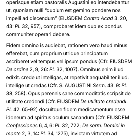
operisque etiam pastoralis Augustini eo intendebantur
ut, quoniam nulli “dubium est gemino pondere nos
impelli ad discendum” (EIUSDEM
Contra Acad
3, 20,
43:
PL
32, 957), comprobaret idem duplex pondus
communiter operari debere.
Fidem omnino is audiebat; rationem vero haud minus
efferebat, cum proprium utrique principatum
ascriberet vel tempus vel ipsum pondus (Cfr. EIUSDEM
De ordine
2, 9, 26:
PL
32, 1007). Omnibus enim illud
edixit: crede ut intelligas, at repetivit aequabiliter illud:
intellige ut credas (Cfr. S. AUGUSTINI
Serm
. 43, 9:
PL
38, 258). Opus perennis sane commoditatis scripsit de
utilitate credendi (Cfr. EIUSDEM
De utilitate credendi
:
PL
42, 65-92) docuitque fidem medicamentum esse
idoneum ad spiritus oculum sanandum (Cfr. EIUSDEM
Confessiones
6, 4, 6:
PL
32, 722;
De serm. Domini in
monte
2, 3, 14:
PL
34, 1275), invictam virtutem ad