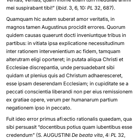
mei suspirabant tibi!” (
Ibid
. 3, 6, 10:
PL
32, 687).
Quamquam hic autem suberat amor veritatis, in
magnos tamen Augustinus procidit errores. Quorum
quidem causas quaerunt docti inveniuntque tribus in
partibus: in vitiata ipsa explicatione necessitudinum
inter rationem intervenientium ac fidem, tamquam
alterutram eligi oporteret; in putata aliqua Christi et
Ecclesiae discrepantia, unde persuadebant sibi
quidam ut plenius quis ad Christum adhaeresceret,
esse ipsam deserendam Ecclesiam; in cupiditate se a
peccati conscientia liberandi non per eius remissionem
ex gratiae opere, verum per humanarum partium
negationem ipso in peccato.
Fuit ideo error primus afi:ectio rationalis quaedam, qua
sibi persuasit “docentibus potius quam iubentibus esse
credendum” (S. AUGUSTINI
De beata vita
, 4:
PL
32,