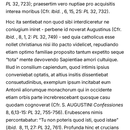
PL
32, 723); praesertim vero nuptiae pro acquisitis
interea moribus (Cfr.
Ibid.
, 6, 15, 25:
PL
32, 732).
Hoc ita sentiebat non quod sibi interdiceretur ne
coniugium iniret - perbene id noverat Augustinus (Cfr.
Ibid.
, 8, 1, 2:
PL
32, 749) - sed quia catholicus esse
nollet christianus nisi illo pacto videlicet, repudiando
etiam optimo familiae proposito tantum expetito seque
“tota” mente devovendo Sapientiae amori cultuique.
Illud in consilium capiendum, quod intimis ipsius
conveniebat optatis, at altius insitis dissentiebat
consuetudinibus, exemplum ipsum incitabat eum
Antonii aliorumque monachorum qui in occidente
etiam orbis parte increbrescebant quosque casu
quodam cognoverat (Cfr. S. AUGUSTINI
Confessiones
8, 6,13-15:
PL
32, 755-756). Erubescens nimis
percontabatur: “Tu non poteris quod isti, quod istae”
(
Ibid.
8, 11, 27:
PL
32, 761). Profunda hinc et crucians