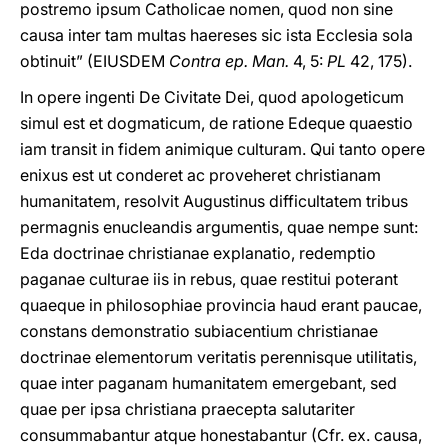
postremo ipsum Catholicae nomen, quod non sine
causa inter tam multas haereses sic ista Ecclesia sola
obtinuit” (EIUSDEM
Contra ep. Man.
4, 5:
PL
42, 175).
In opere ingenti De Civitate Dei, quod apologeticum
simul est et dogmaticum, de ratione Edeque quaestio
iam transit in fidem animique culturam. Qui tanto opere
enixus est ut conderet ac proveheret christianam
humanitatem, resolvit Augustinus difficultatem tribus
permagnis enucleandis argumentis, quae nempe sunt:
Eda doctrinae christianae explanatio, redemptio
paganae culturae iis in rebus, quae restitui poterant
quaeque in philosophiae provincia haud erant paucae,
constans demonstratio subiacentium christianae
doctrinae elementorum veritatis perennisque utilitatis,
quae inter paganam humanitatem emergebant, sed
quae per ipsa christiana praecepta salutariter
consummabantur atque honestabantur (Cfr. ex. causa,