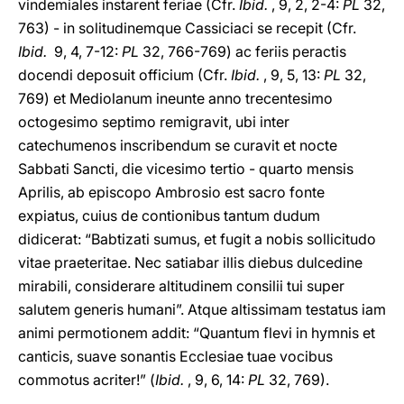
vindemiales instarent feriae (Cfr.
Ibid.
, 9, 2, 2-4:
PL
32,
763) - in solitudinemque Cassiciaci se recepit (Cfr.
Ibid.
9, 4, 7-12:
PL
32, 766-769) ac feriis peractis
docendi deposuit officium (Cfr.
Ibid.
, 9, 5, 13:
PL
32,
769) et Mediolanum ineunte anno trecentesimo
octogesimo septimo remigravit, ubi inter
catechumenos inscribendum se curavit et nocte
Sabbati Sancti, die vicesimo tertio - quarto mensis
Aprilis, ab episcopo Ambrosio est sacro fonte
expiatus, cuius de contionibus tantum dudum
didicerat: “Babtizati sumus, et fugit a nobis sollicitudo
vitae praeteritae. Nec satiabar illis diebus dulcedine
mirabili, considerare altitudinem consilii tui super
salutem generis humani”. Atque altissimam testatus iam
animi permotionem addit: “Quantum flevi in hymnis et
canticis, suave sonantis Ecclesiae tuae vocibus
commotus acriter!” (
Ibid.
, 9, 6, 14:
PL
32, 769).