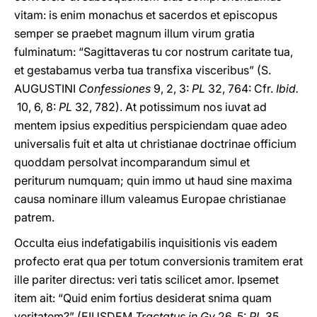
vitam: is enim monachus et sacerdos et episcopus
semper se praebet magnum illum virum gratia
fulminatum: “Sagittaveras tu cor nostrum caritate tua,
et gestabamus verba tua transfixa visceribus” (S.
AUGUSTINI
Confessiones
9, 2, 3:
PL
32, 764: Cfr.
Ibid.
10, 6, 8:
PL
32, 782). At potissimum nos iuvat ad
mentem ipsius expeditius perspiciendam quae adeo
universalis fuit et alta ut christianae doctrinae officium
quoddam persolvat incomparandum simul et
periturum numquam; quin immo ut haud sine maxima
causa nominare illum valeamus Europae christianae
patrem.
Occulta eius indefatigabilis inquisitionis vis eadem
profecto erat qua per totum conversionis tramitem erat
ille pariter directus: veri tatis scilicet amor. Ipsemet
item ait: “Quid enim fortius desiderat snima quam
veritatem?” (EIUSDEM
Tractatus in Gv
26, 5:
PL
35,