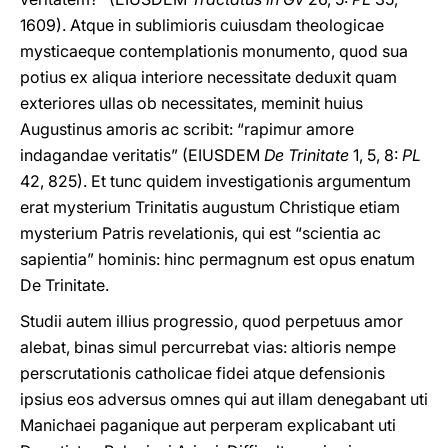
1609). Atque in sublimioris cuiusdam theologicae
mysticaeque contemplationis monumento, quod sua
potius ex aliqua interiore necessitate deduxit quam
exteriores ullas ob necessitates, meminit huius
Augustinus amoris ac scribit: “rapimur amore
indagandae veritatis” (EIUSDEM
De Trinitate
1, 5, 8:
PL
42, 825). Et tunc quidem investigationis argumentum
erat mysterium Trinitatis augustum Christique etiam
mysterium Patris revelationis, qui est “scientia ac
sapientia” hominis: hinc permagnum est opus enatum
De Trinitate.
Studii autem illius progressio, quod perpetuus amor
alebat, binas simul percurrebat vias: altioris nempe
perscrutationis catholicae fidei atque defensionis
ipsius eos adversus omnes qui aut illam denegabant uti
Manichaei paganique aut perperam explicabant uti