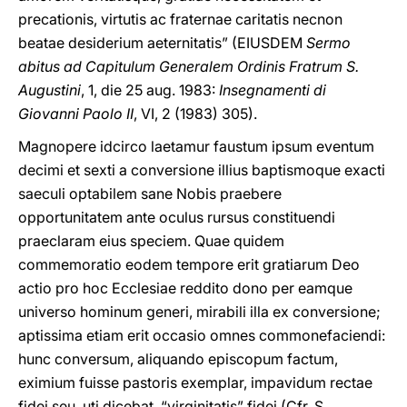
precationis, virtutis ac fraternae caritatis necnon
beatae desiderium aeternitatis” (EIUSDEM
Sermo
abitus ad Capitulum Generalem Ordinis Fratrum S.
Augustini
, 1, die 25 aug. 1983:
Insegnamenti di
Giovanni Paolo II
, VI, 2 (1983) 305).
Magnopere idcirco laetamur faustum ipsum eventum
decimi et sexti a conversione illius baptismoque exacti
saeculi optabilem sane Nobis praebere
opportunitatem ante oculus rursus constituendi
praeclaram eius speciem. Quae quidem
commemoratio eodem tempore erit gratiarum Deo
actio pro hoc Ecclesiae reddito dono per eamque
universo hominum generi, mirabili illa ex conversione;
aptissima etiam erit occasio omnes commonefaciendi:
hunc conversum, aliquando episcopum factum,
eximium fuisse pastoris exemplar, impavidum rectae
fidei seu, uti dicebat, “virginitatis” fidei (Cfr. S.