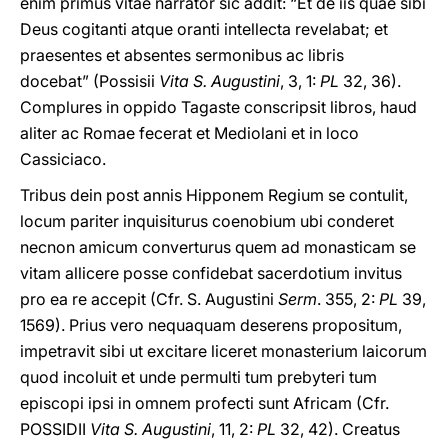
enim primus vitae narrator sic addit: “Et de iis quae sibi
Deus cogitanti atque oranti intellecta revelabat; et
praesentes et absentes sermonibus ac libris
docebat” (Possisii
Vita S. Augustini
, 3, 1:
PL
32, 36).
Complures in oppido Tagaste conscripsit libros, haud
aliter ac Romae fecerat et Mediolani et in loco
Cassiciaco.
Tribus dein post annis Hipponem Regium se contulit,
locum pariter inquisiturus coenobium ubi conderet
necnon amicum converturus quem ad monasticam se
vitam allicere posse confidebat sacerdotium invitus
pro ea re accepit (Cfr. S. Augustini
Serm
. 355, 2:
PL
39,
1569). Prius vero nequaquam deserens propositum,
impetravit sibi ut excitare liceret monasterium laicorum
quod incoluit et unde permulti tum prebyteri tum
episcopi ipsi in omnem profecti sunt Africam (Cfr.
POSSIDII
Vita S. Augustini
, 11, 2:
PL
32, 42). Creatus