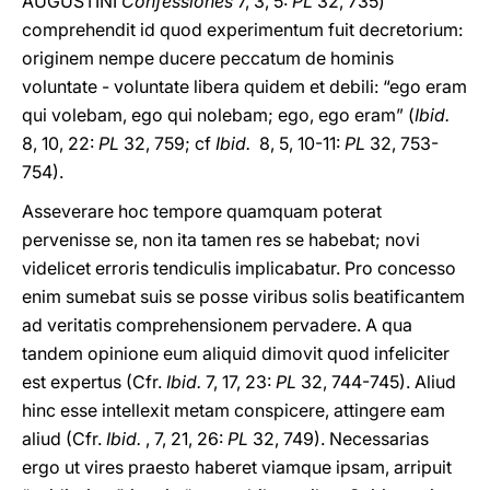
AUGUSTINI
Confessiones
7, 3, 5:
PL
32, 735)
comprehendit id quod experimentum fuit decretorium:
originem nempe ducere peccatum de hominis
voluntate - voluntate libera quidem et debili: “ego eram
qui volebam, ego qui nolebam; ego, ego eram” (
Ibid.
8, 10, 22:
PL
32, 759; cf
Ibid.
8, 5, 10-11:
PL
32, 753-
754).
Asseverare hoc tempore quamquam poterat
pervenisse se, non ita tamen res se habebat; novi
videlicet erroris tendiculis implicabatur. Pro concesso
enim sumebat suis se posse viribus solis beatificantem
ad veritatis comprehensionem pervadere. A qua
tandem opinione eum aliquid dimovit quod infeliciter
est expertus (Cfr.
Ibid.
7, 17, 23:
PL
32, 744-745). Aliud
hinc esse intellexit metam conspicere, attingere eam
aliud (Cfr.
Ibid.
, 7, 21, 26:
PL
32, 749). Necessarias
ergo ut vires praesto haberet viamque ipsam, arripuit