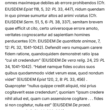
omnes maximeque debiles ab errore prohibendos (Cfr.
EIUSDEM
Epist
118, 5, 32:
PL
33, 447), nidum quendam
in quo pinnae sumuntur altos ad animi volatus (Cfr.
EIUSDEM
Serm
. 51, 5, 6:
PL
38, 337), semitam brevem
quae efficit ut cito, certo universoque errore amoto,
veritates cognoscantur ad sapientiam homines
perducentes (Cfr. EIUSDEM
De quantitate animae
, 7,
12:
PL
32, 1041-1042). Defendit vero numquam carere
fidem ratione, quandoquidem demonstret ratio ipsa
“cui sit credendum” (EIUSDEM
De vera relig
. 24, 25:
PL
34, 1041-1042). “Habet namque fides oculos suos
quibus quodammodo videt verum esse, quod nondum
videt” (EIUSDEM
Epist
120, 2, 8:
PL
33, 456) .
Quapropter “nullus quippe credit aliquid, nisi prius
cogitaverit esse credendum”, quoniam “ipsum credere
nihil aliud est, quam cum assensione cogitare . . . fides
si non cogitetur, nulla est” (EIUSDEM
De praed.