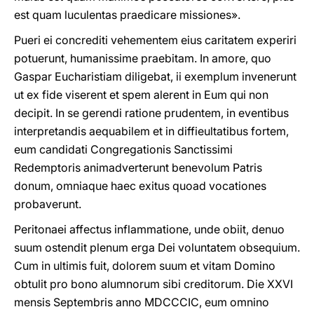
est quam luculentas praedicare missiones».
Pueri ei concrediti vehementem eius caritatem experiri
potuerunt, humanissime praebitam. In amore, quo
Gaspar Eucharistiam diligebat, ii exemplum invenerunt
ut ex fide viserent et spem alerent in Eum qui non
decipit. In se gerendi ratione prudentem, in eventibus
interpretandis aequabilem et in diffieultatibus fortem,
eum candidati Congregationis Sanctissimi
Redemptoris animadverterunt benevolum Patris
donum, omniaque haec exitus quoad vocationes
probaverunt.
Peritonaei affectus inflammatione, unde obiit, denuo
suum ostendit plenum erga Dei voluntatem obsequium.
Cum in ultimis fuit, dolorem suum et vitam Domino
obtulit pro bono alumnorum sibi creditorum. Die XXVI
mensis Septembris anno MDCCCIC, eum omnino