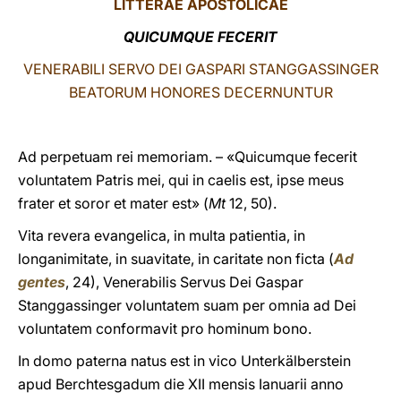
LITTERAE
APOSTOLICAE
LATINE
QUICUMQUE FECERIT
VENERABILI SERVO DEI GASPARI STANGGASSINGER
BEATORUM HONORES DECERNUNTUR
Ad perpetuam rei memoriam. – «Quicumque fecerit
voluntatem Patris mei, qui in caelis est, ipse meus
frater et soror et mater est» (
Mt
12, 50).
Vita revera evangelica, in multa patientia, in
longanimitate, in suavitate, in caritate non ficta (
Ad
gentes
, 24), Venerabilis Servus Dei Gaspar
Stanggassinger voluntatem suam per omnia ad Dei
voluntatem conformavit pro hominum bono.
In domo paterna natus est in vico Unterkälberstein
apud Berchtesgadum die XII mensis Ianuarii anno