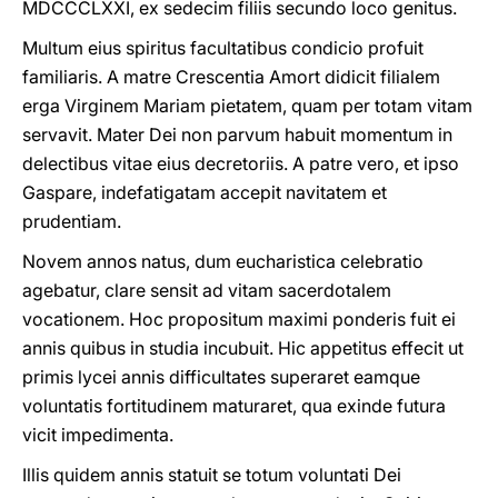
MDCCCLXXI, ex sedecim filiis secundo loco genitus.
Multum eius spiritus facultatibus condicio profuit
familiaris. A matre Crescentia Amort didicit filialem
erga Virginem Mariam pietatem, quam per totam vitam
servavit. Mater Dei non parvum habuit momentum in
delectibus vitae eius decretoriis. A patre vero, et ipso
Gaspare, indefatigatam accepit navitatem et
prudentiam.
Novem annos natus, dum eucharistica celebratio
agebatur, clare sensit ad vitam sacerdotalem
vocationem. Hoc propositum maximi ponderis fuit ei
annis quibus in studia incubuit. Hic appetitus effecit ut
primis lycei annis difficultates superaret eamque
voluntatis fortitudinem maturaret, qua exinde futura
vicit impedimenta.
Illis quidem annis statuit se totum voluntati Dei