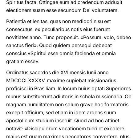
Spiritus facta, Ottingae eum ad credendum adduxit
electionem suam esse secundum Dei voluntatem.
Patientia et lenitas, quas non mediocri nisu est
consecutus, ex peculiaribus notis eius fuerunt
novitiates anno. Tunc proposuit: «Possum, volo, debeo
sanctus fieri». Quod quidem persequi debebat
conscius «Spiritui esse omnia facienda et omnia
gratiam esse».
Ordinatus sacerdos die XVI mensis Iunii anno
MDCCCLXXXXV, maxime cupiebat missionarius
proficisci in Brasiliam. In locum huius optati Superiores
munus substituerunt adiutoris in schola missionaria. Ob
magnam humilitatem non solum grave hoc formatoris
excepit officium, sed etiam in idem ardens suum
apostolicum studium inseruit. Quod ad hoc attinet
notavit: «Discipulorum vocationem tueri et excolere
maius est quam maximos peccatores convertere, plus