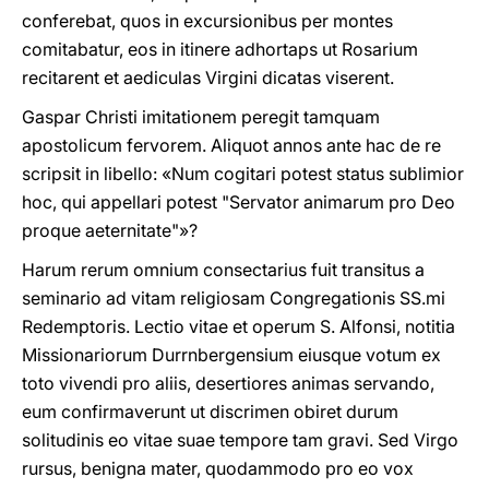
conferebat, quos in excursionibus per mon­tes
comitabatur, eos in itinere adhortaps ut Rosarium
recitarent et aediculas Virgini dicatas viserent.
Gaspar Christi imitationem peregit tamquam
apostolicum fervorem. Aliquot annos ante hac de re
scripsit in libello: «Num cogitari potest status sublimior
hoc, qui appellari potest "Servator animarum pro Deo
proque aeternitate"»?
Harum rerum omnium consectarius fuit transitus a
seminario ad vitam religiosam Congregationis SS.mi
Redemptoris. Lectio vitae et operum S. Alfonsi, notitia
Missionariorum Durrnbergensium eiusque votum ex
toto vivendi pro aliis, desertiores animas servando,
eum confirmaverunt ut discrimen obiret durum
solitudinis eo vitae suae tempore tam gravi. Sed Virgo
rursus, benigna mater, quodammodo pro eo vox