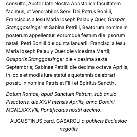
consulto, Auctoritate Nostra Apostolica facultatem
facimus, ut Venerabiles Servi Dei Petrus Bonilli,
Franciscus a Iesu Maria Ioseph Palau y Quer,
Gaspar
Stanggassinger
et Sabina Petrilli, Beatorum nomine in
posterum appellentur, eorumque festum die ipsorum
natali: Petri Bonilli die quinta Ianuarii; Francisci a Iesu
Maria Ioseph Palau y Quer die vicesima Martii;
Gasparis Stanggassinger
die vicesima sexta
Septembris; Sabinae Petrilli die decima octava Aprilis,
in locis et modis iure statutis quotannis celebrari
possit. In nomine Patris et Filii et Spiritus Sancti».
Datum Romae, apud Sanctum Petrum, sub anulo
Piscatoris, die XXIV mensis Aprilis, anno Domini
MCMLXXXVIII, Pontificatus nostri decimo.
AUGUSTINUS card. CASAROLI
a publicis Ecclesiae
negotiis