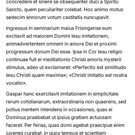
concredere et sinere se obsequenter duci a Spiritu
Sancto, quem peculiariter colebat. Hoc animo motus
sedecim annorum votum castitatis nuncupavit.
Ingressus in seminarium maius Frisingense eum
excitavit ad maiorem Domini Iesu imitationem,
animadvertentem omnem in amore Dei et proximi
progressum donum Dei esse. Ipsa in Cor Iesu religio
continuae fuit ei meditationis Christi amoris mysterii
stimulus, adeo ut exclamaret: «Perfectio est similitudo
Iesu Christi quam maxima»; «Christi imitatio est nostra
vocatio».
Gaspar hanc exercitavit imitationem in simplicitate
rerum cotidia­narum, extraordinaria non quaerens, sed
potius mentem intendens in occasiones, quas ei
Dominus praebebat ut ipsius gratiam actuosam
faceret. Per ferias, quas domi agebat praecipue enim
iuvenes curabat, in quos tempus et scientiam