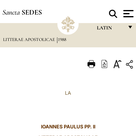
Sancta
SEDES
LATIN
LITTERAE APOSTOLICAE
1988
FRANÇAIS
ENGLISH
ITALIANO
PORTUGUÊS
ESPAÑOL
LA
DEUTSCH
POLSKI
العربيّة
IOANNES PAULUS PP. II
中文