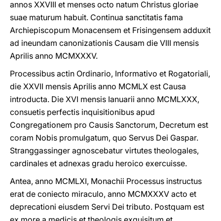
annos XXVIII et menses octo natum Christus gloriae
suae maturum habuit. Continua sanctitatis fama
Archiepiscopum Monacensem et Frisingensem adduxit
ad ineundam canonizationis Causam die VIII mensis
Aprilis anno MCMXXXV.
Processibus actin Ordinario, Informativo et Rogatoriali,
die XXVII mensis Aprilis anno MCMLX est Causa
introducta. Die XVI mensis Ianuarii anno MCMLXXX,
consuetis perfectis inquisitionibus apud
Congregationem pro Causis Sanctorum, Decretum est
coram Nobis promulgatum, quo Servus Dei Gaspar.
Stranggassinger agnoscebatur virtutes theologales,
cardinales et adnexas gradu heroico exercuisse.
Antea, anno MCMLXI, Monachii Processus instructus
erat de coniecto miraculo, anno MCMXXXV acto et
deprecationi eiusdem Servi Dei tributo. Postquam est
ex more a medicis et theologis exquisitum et