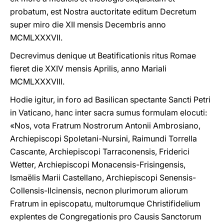
probatum, est Nostra auctoritate editum Decretum
super miro die XII mensis Decembris anno
MCMLXXXVII.
Decrevimus denique ut Beatificationis ritus Romae
fieret die XXIV mensis Aprilis, anno Mariali
MCMLXXXVIII.
Hodie igitur, in foro ad Basilican spectante Sancti Petri
in Vaticano, hanc inter sacra sumus formulam elocuti:
«Nos, vota Fratrum Nostrorum Antonii Ambrosiano,
Archiepiscopi Spoletani-Nursini, Raimundi Torrella
Cascante, Archiepiscopi Tarraconensis, Friderici
Wetter, Archiepiscopi Monacensis-Frisingensis,
Ismaëlis Marii Castellano, Archiepiscopi Senensis-
Collensis-Ilcinensis, necnon plurimorum aliorum
Fratrum in episcopatu, multorumque Christifidelium
explentes de Congregationis pro Causis Sanctorum