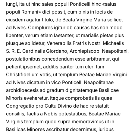
iungi, ita ut hinc sales populi Ponticelli hinc «salus
populi Romani» dici possit, cum binis in locis de
eiusdem agatur titulo, de Beata Virgine Maria scilicet
ad Nives. Complures igitur ob causas has non modo
libenter, verum etiam laetanter, ut marialis pietas plus
plusque solidetur, Venerabilis Fratris Nostri Michaelis
S. R. E. Cardinalis Giordano, Archiepiscopi Neapolitani,
postulationibus concedendum esse arbitramur, qui
petierit ipsemet, additis pariter tum cleri tum
Christifidelium votis, ut templum Beatae Mariae Virgini
ad Nives dicatum in vico Ponticelli Neapolitanae
archidioecesis ad gradum dignitatemque Basilicae
Minoris eveheretur. Itaque comprobatis iis quae
Congregatio pro Cultu Divino de hac re statuit
consiliis, factis a Nobis potestatibus, Beatae Mariae
Virginis templum quod supra memoravimus ut in
Basilicas Minores ascribatur decernimus, iuribus