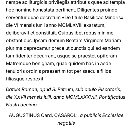
nempe ac liturgicis privilegiis attributis quae ad templa
hoc nomine honestata pertinent. Diligentes proinde
serventur quae decretum «De titulo Basilicae Minoris»,
die VI mensis Iunii anno MCMLXVIII exaratum,
deliberavit et constituit. Quibuslibet rebus minime
obstantibus. Ipsam demum Beatam Virginem Mariam
plurima deprecamur prece ut cunctis qui ad eandem
tam fidenter decurrant, usque se praestet opiferam
Matremque benignam, quae quidem hac in aede
tenuioris ordinis praesertim tot per saecula filios
filiasque respexit.
Datum Romae, apud S. Petrum, sub anulo Piscatoris,
die XXVII mensis Iulii, anno MCMLXXXVIII, Pontificatus
Nostri decimo.
AUGUSTINUS Card. CASAROLI,
a publicis Ecclesiae
negotiis