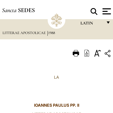
Sancta
SEDES
LATIN
LITTERAE APOSTOLICAE
1988
FRANÇAIS
ENGLISH
ITALIANO
PORTUGUÊS
ESPAÑOL
LA
DEUTSCH
POLSKI
العربيّة
IOANNES PAULUS PP. II
中文