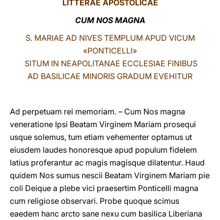
LITTERAE
APOSTOLICAE
LATINE
CUM NOS MAGNA
S. MARIAE AD NIVES TEMPLUM APUD VICUM
«PONTICELLI»
SITUM IN NEAPOLITANAE ECCLESIAE FINIBUS
AD BASILICAE MINORIS GRADUM EVEHITUR
Ad perpetuam rei memoriam. – Cum Nos magna
veneratione Ipsi Beatam Virginem Mariam prosequi
usque solemus, tum etiam vehementer optamus ut
eiusdem laudes honoresque apud populum fidelem
latius proferantur ac magis magisque dilatentur. Haud
quidem Nos sumus nescii Beatam Virginem Mariam pie
coli Deique a plebe vici praesertim Ponticelli magna
cum religiose observari. Probe quoque scimus
eaedem hanc arcto sane nexu cum basilica Liberiana