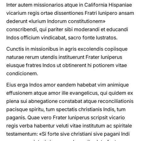
Inter autem missionarios atque in California Hispaniae
vicarium regis ortae dissentiones Fratri Iunipero ansam
dederunt «Iurium Indorum constitutionem»
conscribendi, qui pariter sibi moderandi et educandi
Indos officium vindicabat, sacro fonte lustratos.
Cunctis in missionibus in agris excolendis copiisque
naturae rerum utendis instituerunt Frater Iuniperus
eiusque fratres Indos ut obtinerent hi potiorem vitae
condicionem.
Eius erga Indos amor eandem habebat vim animique
effusionem atque amor ille evangelicus, qui quidem ex
plena sui abnegatione constabat atque reconciliationis
pacisque spiritu, tum spectatis christianis Indis, tum
paganis. Quae vero Frater Iuniperus scripsit vicario
regis verba habentur veluti vitae institutum ac spiritale
testamentum: «Si forte sive christiani sive pagani Indi