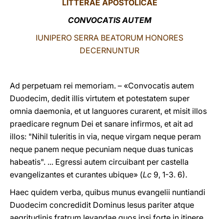
LITTERAE
APOSTOLICAE
LATINE
CONVOCATIS AUTEM
IUNIPERO SERRA BEATORUM HONORES
DECERNUNTUR
Ad perpetuam rei memoriam. – «Convocatis autem
Duodecim, dedit illis virtutem et potestatem super
omnia daemonia, et ut languores curarent, et misit illos
praedicare regnum Dei et sanare infirmos, et ait ad
illos: "Nihil tuleritis in via, neque virgam neque peram
neque panem neque pecuniam neque duas tunicas
habeatis". ... Egressi autem circuibant per castella
evangelizantes et curantes ubique» (
Lc
9, 1-3. 6).
Haec quidem verba, quibus munus evangelii nuntiandi
Duodecim concredidit Dominus Iesus pariter atque
aegritudinis fratrum levandae quos ipsi forte in itinere