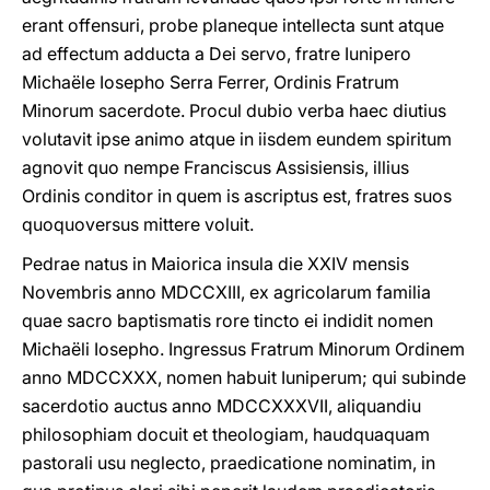
erant offensuri, probe planeque intellecta sunt atque
ad effectum adducta a Dei servo, fratre Iunipero
Michaële Iosepho Serra Ferrer, Ordinis Fratrum
Minorum sacerdote. Procul dubio verba haec diutius
volutavit ipse animo atque in iisdem eundem spiritum
agnovit quo nempe Franciscus Assisiensis, illius
Ordinis conditor in quem is ascriptus est, fratres suos
quoquoversus mittere voluit.
Pedrae natus in Maiorica insula die XXIV mensis
Novembris anno MDCCXIII, ex agricolarum familia
quae sacro baptismatis rore tincto ei indidit nomen
Michaëli Iosepho. Ingressus Fratrum Minorum Ordinem
anno MDCCXXX, nomen habuit Iuniperum; qui subinde
sacerdotio auctus anno MDCCXXXVII, aliquandiu
philosophiam docuit et theologiam, haudquaquam
pastorali usu neglecto, praedicatione nominatim, in