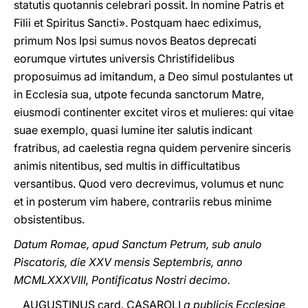
statutis quotannis celebrari possit. In nomine Patris et
Filii et Spiritus Sancti». Postquam haec ediximus,
primum Nos Ipsi sumus novos Beatos deprecati
eorumque virtutes universis Christifidelibus
proposuimus ad imitandum, a Deo simul postulantes ut
in Ecclesia sua, utpote fecunda sanctorum Matre,
eiusmodi continenter excitet viros et mulieres: qui vitae
suae exemplo, quasi lumine iter salutis indicant
fratribus, ad caelestia regna quidem pervenire sinceris
animis nitentibus, sed multis in difficultatibus
versantibus. Quod vero decrevimus, volumus et nunc
et in posterum vim habere, contrariis rebus minime
obsistentibus.
Datum Romae, apud Sanctum Petrum, sub anulo
Piscatoris, die XXV mensis Septembris, anno
MCMLXXXVIII, Pontificatus Nostri decimo.
AUGUSTINUS card. CASAROLI
a publicis Ecclesiae