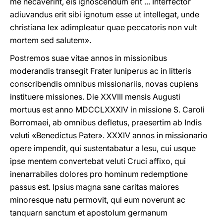
me necaverint, eis ignoscendum erit ... Interfector
adiuvandus erit sibi ignotum esse ut intellegat, unde
christiana lex adimpleatur quae peccatoris non vult
mortem sed salutem».
Postremos suae vitae annos in missionibus
moderandis transegit Frater Iuniperus ac in litteris
conscribendis omnibus missionariis, novas cupiens
instituere missiones. Die XXVIII mensis Augusti
mortuus est anno MDCCLXXXIV in missione S. Caroli
Borromaei, ab omnibus defletus, praesertim ab Indis
veluti «Benedictus Pater». XXXIV annos in missionario
opere impendit, qui sustentabatur a Iesu, cui usque
ipse mentem convertebat veluti Cruci affixo, qui
inenarrabiles dolores pro hominum redemptione
passus est. Ipsius magna sane caritas maiores
minoresque natu permovit, qui eum noverunt ac
tanquarn sanctum et apostolum germanum