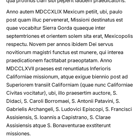
qua protinus clari sibi peperit laudem praedicatoris.
Anno autem MDCCXLIX Mexicum petiit, ubi, paulo
post quam illuc pervenerat, Missioni destinatus est
quae vocabitur Sierra Gorda quaeque inter
septemtriones et orientem solem sita erat, Mexicopolis
respectu. Novem per annos ibidem Dei servus
novitiorum magistri functus est munere, qui interea
praedicationem factitabat praeoptatam. Anno
MDCCLXVII praeses est renuntiatus Inferioris
Californiae missionum, atque exigue biennio post ad
Superiorem transiit Californiam (quae nunc Californiae
Civitas vocitatur), ubi, illo praesertim auctore, S.
Didaci, S. Caroli Borromaei, S. Antonii Patavini, S.
Gabrielis Archangeli, S. Ludovici Episcopi, S. Francisci
Assisiensis, S. Ioannis a Capistrano, S. Clarae
Assisiensis atque S. Bonaventurae exstiterunt
missiones.