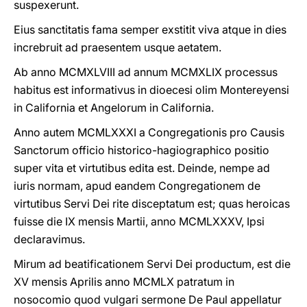
suspexerunt.
Eius sanctitatis fama semper exstitit viva atque in dies
increbruit ad praesentem usque aetatem.
Ab anno MCMXLVIII ad annum MCMXLIX processus
habitus est informativus in dioecesi olim Montereyensi
in California et Angelorum in California.
Anno autem MCMLXXXI a Congregationis pro Causis
Sanctorum officio historico-hagiographico positio
super vita et virtutibus edita est. Deinde, nempe ad
iuris normam, apud eandem Congregationem de
virtutibus Servi Dei rite disceptatum est; quas heroicas
fuisse die IX mensis Martii, anno MCMLXXXV, Ipsi
declaravimus.
Mirum ad beatificationem Servi Dei productum, est die
XV mensis Aprilis anno MCMLX patratum in
nosocomio quod vulgari sermone De Paul appellatur