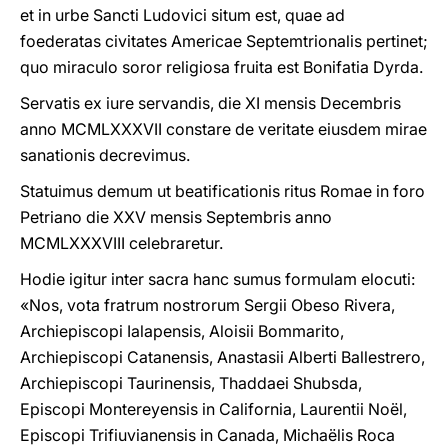
et in urbe Sancti Ludovici situm est, quae ad
foederatas civitates Americae Septemtrionalis pertinet;
quo miraculo soror religiosa fruita est Bonifatia Dyrda.
Servatis ex iure servandis, die XI mensis Decembris
anno MCMLXXXVII constare de veritate eiusdem mirae
sanationis decrevimus.
Statuimus demum ut beatificationis ritus Romae in foro
Petriano die XXV mensis Septembris anno
MCMLXXXVIII celebraretur.
Hodie igitur inter sacra hanc sumus formulam elocuti:
«Nos, vota fratrum nostrorum Sergii Obeso Rivera,
Archiepiscopi Ialapensis, Aloisii Bommarito,
Archiepiscopi Catanensis, Anastasii Alberti Ballestrero,
Archiepiscopi Taurinensis, Thaddaei Shubsda,
Episcopi Montereyensis in California, Laurentii Noël,
Episcopi Trifiuvianensis in Canada, Michaëlis Roca