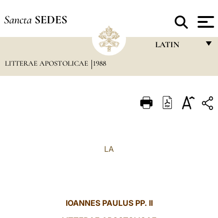
Sancta
SEDES
LATIN
LITTERAE APOSTOLICAE
1988
FRANÇAIS
ENGLISH
ITALIANO
PORTUGUÊS
ESPAÑOL
LA
DEUTSCH
POLSKI
العربيّة
IOANNES PAULUS PP. II
中文