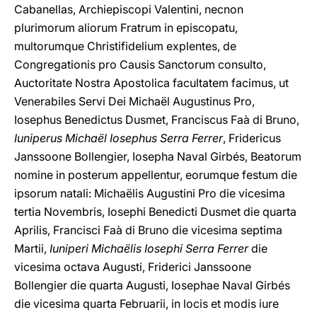
Cabanellas, Archiepiscopi Valentini, necnon
plurimorum aliorum Fratrum in episcopatu,
multorumque Christifidelium explentes, de
Congregationis pro Causis Sanctorum consulto,
Auctoritate Nostra Apostolica facultatem facimus, ut
Venerabiles Servi Dei Michaël Augustinus Pro,
Iosephus Benedictus Dusmet, Franciscus Faà di Bruno,
Iuniperus Michaël Iosephus Serra Ferrer
, Fridericus
Janssoone Bollengier, Iosepha Naval Girbés, Beatorum
nomine in posterum appellentur, eorumque festum die
ipsorum natali: Michaëlis Augustini Pro die vicesima
tertia Novembris, Iosephi Benedicti Dusmet die quarta
Aprilis, Francisci Faà di Bruno die vicesima septima
Martii,
Iuniperi Michaëlis Iosephi Serra Ferrer
die
vicesima octava Augusti, Friderici Janssoone
Bollengier die quarta Augusti, Iosephae Naval Girbés
die vicesima quarta Februarii, in locis et modis iure