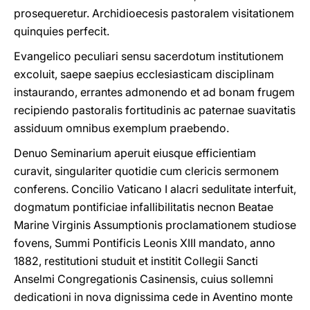
prosequeretur. Archidioecesis pastoralem visitationem
quinquies perfecit.
Evangelico peculiari sensu sacerdotum institutionem
excoluit, saepe saepius ecclesiasticam disciplinam
instaurando, errantes admonendo et ad bonam frugem
recipiendo pastoralis fortitudinis ac paternae suavitatis
assiduum omnibus exemplum praebendo.
Denuo Seminarium aperuit eiusque efficientiam
curavit, singulariter quotidie cum clericis sermonem
conferens. Concilio Vaticano I alacri sedulitate interfuit,
dogmatum pontificiae infallibilitatis necnon Beatae
Marine Virginis Assumptionis proclamationem studiose
fovens, Summi Pontificis Leonis XIII mandato, anno
1882, restitutioni studuit et institit Collegii Sancti
Anselmi Congregationis Casinensis, cuius sollemni
dedicationi in nova dignissima cede in Aventino monte