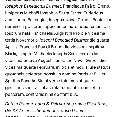
Iosephus Benedictus Dusmet
, Franciscus Faà di Bruno,
Iuniperus Michaël Iosephus Serra Ferrer, Fridericus
Janssoone Bollengier, Iosepha Naval Girbés, Beatorum
nomine in posterum appellentur, eorumque festum die
ipsorum natali: Michaëlis Augustini Pro die vicesima
tertia Novembris,
Iosephi Benedicti Dusmet
die quarta
Aprilis, Francisci Faà di Bruno die vicesima septima
Martii, Iuniperi Michaëlis Iosephi Serra Ferrer die
vicesima octava Augusti, Iosephae Naval Girbés die
vicesima quarta Februarii, in locis et modis iure statutis
quotannis celebrari possit. In nomine Patris et Filii et
Spiritus Sancti». Simul vero statuimus ut quae
gessimus sancta sint ac rata habeantur nunc et in
posterum, contrariis nihil obstantibus.
Datum Romae, apud S. Petrum, sub anulo Piscatoris,
die XXV mensis Septembris, anno Domini