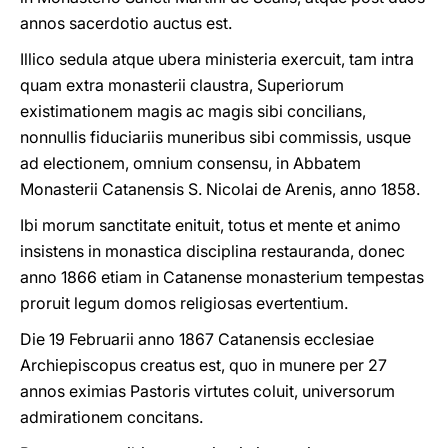
annos sacerdotio auctus est.
Illico sedula atque ubera ministeria exercuit, tam intra
quam extra monasterii claustra, Superiorum
existimationem magis ac magis sibi concilians,
nonnullis fiduciariis muneribus sibi commissis, usque
ad electionem, omnium consensu, in Abbatem
Monasterii Catanensis S. Nicolai de Arenis, anno 1858.
Ibi morum sanctitate enituit, totus et mente et animo
insistens in monastica disciplina restauranda, donec
anno 1866 etiam in Catanense monasterium tempestas
proruit legum domos religiosas evertentium.
Die 19 Februarii anno 1867 Catanensis ecclesiae
Archiepiscopus creatus est, quo in munere per 27
annos eximias Pastoris virtutes coluit, universorum
admirationem concitans.