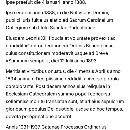
ipse praefuit die 4 ianuarii anno 1888.
Ipso eodem anno 1888, in die Nativitatis Domini,
publici iuris fuit eius elatio ad Sacrum Cardinalium
Collegium sub titulo Sanctae Pudentianae.
Eiusdem Leonis XIII fiducia et voluntate provexit ac
condidit «Confoederationem Ordinis Benedictini»,
cuius constitutionem moderavit usque ad Breve
«Summum semper», diei 12 Iulii anno 1893.
Meritis et virtutibus onustus, die 4 mensis Aprilis anno
1894 animam Deo piissime reddidit, universo populo
complorante. Post decem annos eius reliquiae in
Ecclesiam Cathedralem summo populi concursu
sollemnissimo ritu translatae sunt, et ad eius sepulcrum
gloriosum populus Dei quotidie, usque ad hoc tempus,
devota peregrinatione accurrit.
Annis 1931-1937 Catanae Processus Ordinarius