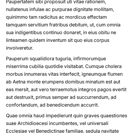
Paupertatem sibi proposuit uti vitae rationem,
nullatenus infulae ac purpurae dignitate mollitam,
quinimmo tam radicitus ac mordicus effectam
tamquam servitium fratribus debitum, ut, cum omnia
sua indigentibus continuo donaret, in eius obitu ne
linteamen quidem inventum sit quo eius corpus
involveretur.
Pauperum squalidiora tuguria, infirmorumque
miserrima cubilia quotidie visitabat. Cumque cholera
morbus innumeras vitas interfecit, igneumque flumen
ab Aetna monte erumpens domibus minatum est aut
eas mersit, aut vero terraemotus integros pagos evertit
aut destruxit, primus semper ad succurrendum, ad
confortandum, ad benedicendum accurrit.
Quae omnia haud impedierunt quin graves quaestiones
suae Archidioecesi incumbentes, vel universali
Ecclesiae vel Benedictinae familiae, sedula navitate