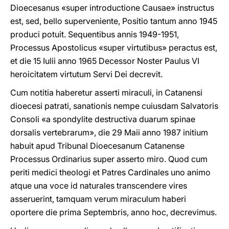
Dioecesanus «super introductione Causae» instructus
est, sed, bello superveniente, Positio tantum anno 1945
produci potuit. Sequentibus annis 1949-1951,
Processus Apostolicus «super virtutibus» peractus est,
et die 15 Iulii anno 1965 Decessor Noster Paulus VI
heroicitatem virtutum Servi Dei decrevit.
Cum notitia haberetur asserti miraculi, in Catanensi
dioecesi patrati, sanationis nempe cuiusdam Salvatoris
Consoli «a spondylite destructiva duarum spinae
dorsalis vertebrarum», die 29 Maii anno 1987 initium
habuit apud Tribunal Dioecesanum Catanense
Processus Ordinarius super asserto miro. Quod cum
periti medici theologi et Patres Cardinales uno animo
atque una voce id naturales transcendere vires
asseruerint, tamquam verum miraculum haberi
oportere die prima Septembris, anno hoc, decrevimus.