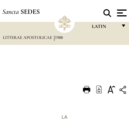
Sancta
SEDES
LATIN
LITTERAE APOSTOLICAE
1988
FRANÇAIS
ENGLISH
ITALIANO
PORTUGUÊS
ESPAÑOL
DEUTSCH
POLSKI
العربيّة
LA
中文