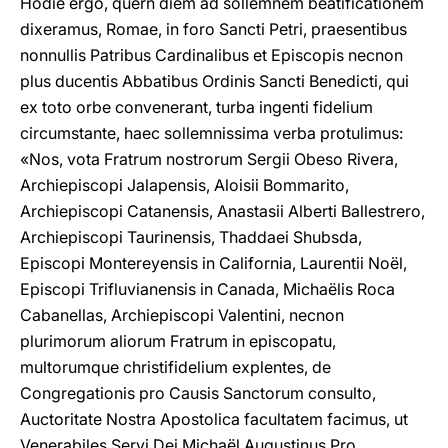
Hodie ergo, quern diem ad sollemnem beatificationem
dixeramus, Romae, in foro Sancti Petri, praesentibus
nonnullis Patribus Cardinalibus et Episcopis necnon
plus ducentis Abbatibus Ordinis Sancti Benedicti, qui
ex toto orbe convenerant, turba ingenti fidelium
circumstante, haec sollemnissima verba protulimus:
«Nos, vota Fratrum nostrorum Sergii Obeso Rivera,
Archiepiscopi Jalapensis, Aloisii Bommarito,
Archiepiscopi Catanensis, Anastasii Alberti Ballestrero,
Archiepiscopi Taurinensis, Thaddaei Shubsda,
Episcopi Montereyensis in California, Laurentii Noël,
Episcopi Trifluvianensis in Canada, Michaëlis Roca
Cabanellas, Archiepiscopi Valentini, necnon
plurimorum aliorum Fratrum in episcopatu,
multorumque christifidelium explentes, de
Congregationis pro Causis Sanctorum consulto,
Auctoritate Nostra Apostolica facultatem facimus, ut
Venerabiles Servi Dei Michaël Augustinus Pro,