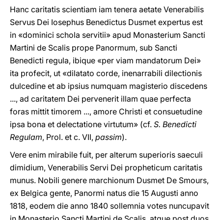
Hanc caritatis scientiam iam tenera aetate Venerabilis
Servus Dei Iosephus Benedictus Dusmet expertus est
in «dominici schola servitii» apud Monasterium Sancti
Martini de Scalis prope Panormum, sub Sancti
Benedicti regula, ibique «per viam mandatorum Dei»
ita profecit, ut «dilatato corde, inenarrabili dilectionis
dulcedine et ab ipsius numquam magisterio discedens
..., ad caritatem Dei pervenerit illam quae perfecta
foras mittit timorem ..., amore Christi et consuetudine
ipsa bona et delectatione virtutum» (cf.
S. Benedicti
Regulam
, Prol. et c. VII,
passim
).
Vere enim mirabile fuit, per alterum superioris saeculi
dimidium, Venerabilis Servi Dei propheticum caritatis
munus. Nobili genere marchionum Dusmet De Smours,
ex Belgica gente, Panormi natus die 15 Augusti anno
1818, eodem die anno 1840 sollemnia votes nuncupavit
in Monasterio Sancti Martini de Scalis, atque post duos