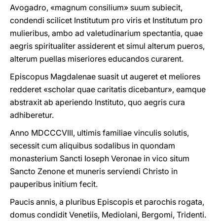
Avogadro, «magnum consilium» suum subiecit,
condendi scilicet Institutum pro viris et Institutum pro
mulieribus, ambo ad valetudinarium spectantia, quae
aegris spiritualiter assiderent et simul alterum pueros,
alterum puellas miseriores educandos curarent.
Episcopus Magdalenae suasit ut augeret et meliores
redderet «scholar quae caritatis dicebantur», eamque
abstraxit ab aperiendo Instituto, quo aegris cura
adhiberetur.
Anno MDCCCVIII, ultimis familiae vinculis solutis,
secessit cum aliquibus sodalibus in quondam
monasterium Sancti Ioseph Veronae in vico situm
Sancto Zenone et muneris serviendi Christo in
pauperibus initium fecit.
Paucis annis, a pluribus Episcopis et parochis rogata,
domus condidit Venetiis, Mediolani, Bergomi, Tridenti.