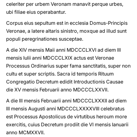
celeriter per urbem Veronam manavit perque urbes,
ubi filiae eius operabantur.
Corpus eius sepultum est in ecclesia Domus-Principis
Veronae, a latere altaris sinistro, moxque ad illud sunt
populi peregrinationes susceptae.
A die XIV mensis Maii anni MDCCCLXVI ad diem III
mensis Iulii anni MDCCCLXIX actus est Veronae
Processus Ordinarius super fama sanctitatis, super non
cultu et super scriptis. Sacra id temporis Rituum
Congregatio Decretum edidit Introductionis Causae
die XV mensis Februarii anno MDCCCLXXVII.
A die III mensis Februarii anni MDCCCLXXXII ad diem
III mensis Augusti anni MDCCCLXXXXVIII celebratus
est Processus Apostolicus de virtutibus heroum more
exercitis, cuius Decretum prodiit die VI mensis Ianuarii
anno MCMXXVII.