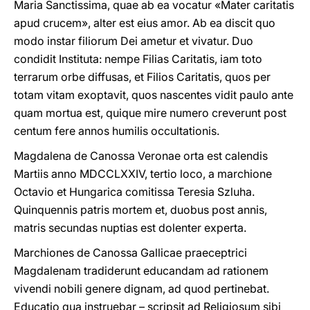
Maria Sanctissima, quae ab ea vocatur «Mater caritatis
apud crucem», alter est eius amor. Ab ea discit quo
modo instar filiorum Dei ametur et vivatur. Duo
condidit Instituta: nempe Filias Caritatis, iam toto
terrarum orbe diffusas, et Filios Caritatis, quos per
totam vitam exoptavit, quos nascentes vidit paulo ante
quam mortua est, quique mire numero creverunt post
centum fere annos humilis occultationis.
Magdalena de Canossa Veronae orta est calendis
Martiis anno MDCCLXXIV, tertio loco, a marchione
Octavio et Hungarica comitissa Teresia Szluha.
Quinquennis patris mortem et, duobus post annis,
matris secundas nuptias est dolenter experta.
Marchiones de Canossa Gallicae praeceptrici
Magdalenam tradiderunt educandam ad rationem
vivendi nobili genere dignam, ad quod pertinebat.
Educatio qua instruebar – scripsit ad Religiosum sibi