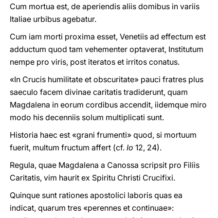
Cum mortua est, de aperiendis aliis domibus in variis
Italiae urbibus agebatur.
Cum iam morti proxima esset, Venetiis ad effectum est
adductum quod tam vehementer optaverat, Institutum
nempe pro viris, post iteratos et irritos conatus.
«In Crucis humilitate et obscuritate» pauci fratres plus
saeculo facem divinae caritatis tradiderunt, quam
Magdalena in eorum cordibus accendit, iidemque miro
modo his decenniis solum multiplicati sunt.
Historia haec est «grani frumenti» quod, si mortuum
fuerit, multum fructum affert (cf.
Io
12, 24).
Regula, quae Magdalena a Canossa scripsit pro Filiis
Caritatis, vim haurit ex Spiritu Christi Crucifixi.
Quinque sunt rationes apostolici laboris quas ea
indicat, quarum tres «perennes et continuae»: