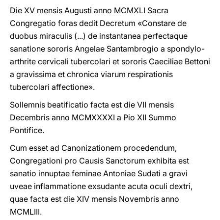
Die XV mensis Augusti anno MCMXLI Sacra
Congregatio foras dedit Decretum «Constare de
duobus miraculis (...) de instantanea perfectaque
sanatione sororis Angelae Santambrogio a spondylo-
arthrite cervicali tubercolari et sororis Caeciliae Bettoni
a gravissima et chronica viarum respirationis
tubercolari affectione».
Sollemnis beatificatio facta est die VII mensis
Decembris anno MCMXXXXI a Pio XII Summo
Pontifice.
Cum esset ad Canonizationem procedendum,
Congregationi pro Causis Sanctorum exhibita est
sanatio innuptae feminae Antoniae Sudati a gravi
uveae inflammatione exsudante acuta oculi dextri,
quae facta est die XIV mensis Novembris anno
MCMLIII.