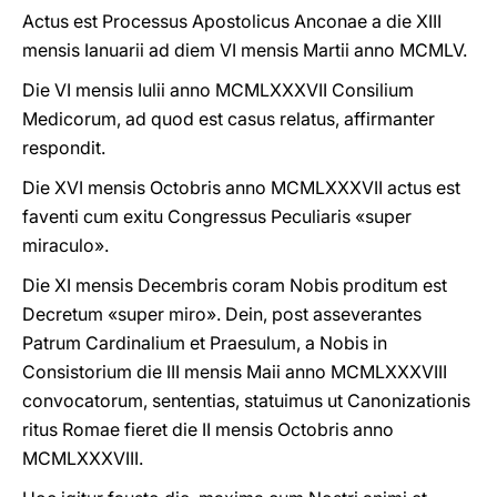
Actus est Processus Apostolicus Anconae a die XIII
mensis Ianuarii ad diem VI mensis Martii anno MCMLV.
Die VI mensis Iulii anno MCMLXXXVII Consilium
Medicorum, ad quod est casus relatus, affirmanter
respondit.
Die XVI mensis Octobris anno MCMLXXXVII actus est
faventi cum exitu Congressus Peculiaris «super
miraculo».
Die XI mensis Decembris coram Nobis proditum est
Decretum «super miro». Dein, post asseverantes
Patrum Cardinalium et Praesulum, a Nobis in
Consistorium die III mensis Maii anno MCMLXXXVIII
convocatorum, sententias, statuimus ut Canonizationis
ritus Romae fieret die II mensis Octobris anno
MCMLXXXVIII.