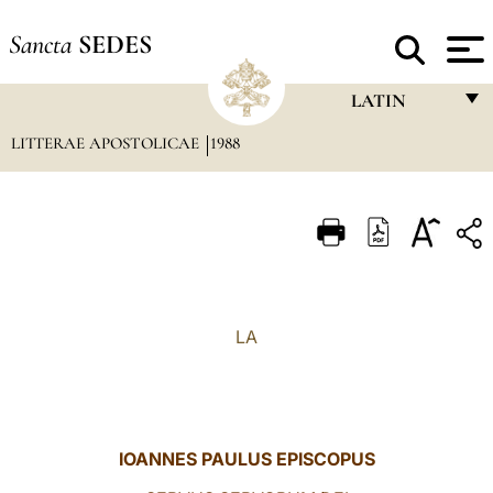
Sancta
SEDES
LATIN
LITTERAE APOSTOLICAE
1988
FRANÇAIS
ENGLISH
ITALIANO
PORTUGUÊS
ESPAÑOL
LA
DEUTSCH
POLSKI
العربيّة
IOANNES PAULUS EPISCOPUS
中文