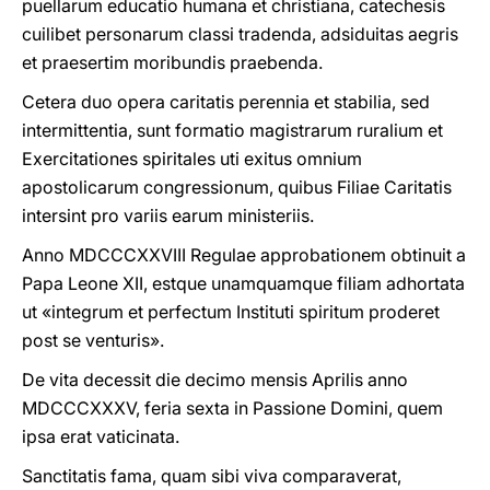
puellarum educatio humana et christiana, catechesis
cuilibet personarum classi tradenda, adsiduitas aegris
et praesertim moribundis praebenda.
Cetera duo opera caritatis perennia et stabilia, sed
intermittentia, sunt formatio magistrarum ruralium et
Exercitationes spiritales uti exitus omnium
apostolicarum congressionum, quibus Filiae Caritatis
intersint pro variis earum ministeriis.
Anno MDCCCXXVIII Regulae approbationem obtinuit a
Papa Leone XII, estque unamquamque filiam adhortata
ut «integrum et perfectum Instituti spiritum proderet
post se venturis».
De vita decessit die decimo mensis Aprilis anno
MDCCCXXXV, feria sexta in Passione Domini, quem
ipsa erat vaticinata.
Sanctitatis fama, quam sibi viva comparaverat,