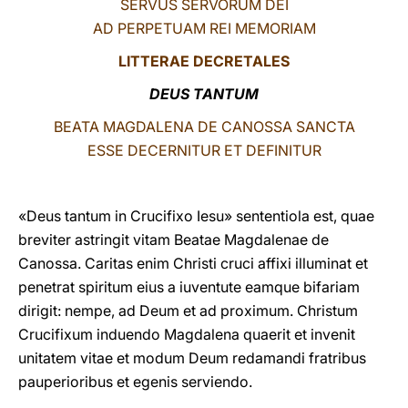
SERVUS SERVORUM DEI
AD PERPETUAM REI MEMORIAM
LATINE
LITTERAE
DECRETALES
DEUS TANTUM
BEATA MAGDALENA DE CANOSSA SANCTA
ESSE DECERNITUR ET DEFINITUR
«Deus tantum in Crucifixo Iesu» sententiola est, quae
breviter astringit vitam Beatae Magdalenae de
Canossa. Caritas enim Christi cruci affixi illuminat et
penetrat spiritum eius a iuventute eamque bifariam
dirigit: nempe, ad Deum et ad proximum. Christum
Crucifixum induendo Magdalena quaerit et invenit
unitatem vitae et modum Deum redamandi fratribus
pauperioribus et egenis serviendo.