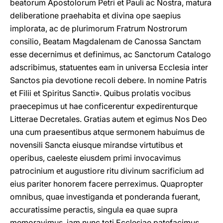
beatorum Apostolorum Petri et Pauli ac Nostra, matura
deliberatione praehabita et divina ope saepius
implorata, ac de plurimorum Fratrum Nostrorum
consilio, Beatam Magdalenam de Canossa Sanctam
esse decernimus et definimus, ac Sanctorum Catalogo
adscribimus, statuentes eam in universa Ecclesia inter
Sanctos pia devotione recoli debere. In nomine Patris
et Filii et Spiritus Sancti». Quibus prolatis vocibus
praecepimus ut hae conficerentur expedirenturque
Litterae Decretales. Gratias autem et egimus Nos Deo
una cum praesentibus atque sermonem habuimus de
novensili Sancta eiusque mirandse virtutibus et
operibus, caeleste eiusdem primi invocavimus
patrocinium et augustiore ritu divinum sacrificium ad
eius pariter honorem facere perreximus. Quapropter
omnibus, quae investiganda et ponderanda fuerant,
accuratissime peractis, singula ea quae supra
memoravimus, iam nunc toti Ecclesiae patefacimus,