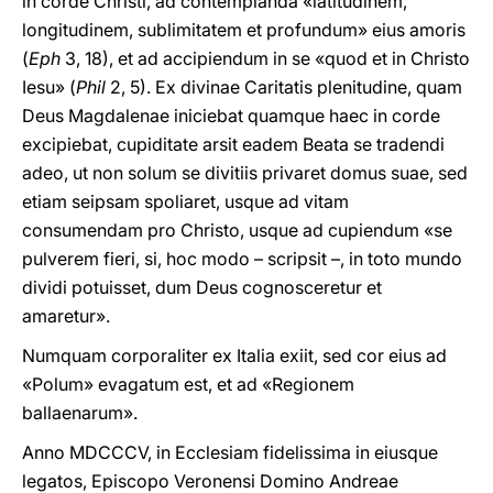
in corde Christi, ad contemplanda «latitudinem,
longitudinem, sublimitatem et profundum» eius amoris
(
Eph
3, 18), et ad accipiendum in se «quod et in Christo
Iesu» (
Phil
2, 5). Ex divinae Caritatis plenitudine, quam
Deus Magdalenae iniciebat quamque haec in corde
excipiebat, cupiditate arsit eadem Beata se tradendi
adeo, ut non solum se divitiis privaret domus suae, sed
etiam seipsam spoliaret, usque ad vitam
consumendam pro Christo, usque ad cupiendum «se
pulverem fieri, si, hoc modo – scripsit –, in toto mundo
dividi potuisset, dum Deus cognosceretur et
amaretur».
Numquam corporaliter ex Italia exiit, sed cor eius ad
«Polum» evagatum est, et ad «Regionem
ballaenarum».
Anno MDCCCV, in Ecclesiam fidelissima in eiusque
legatos, Episcopo Veronensi Domino Andreae