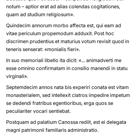
notum – aptior erat ad alias colendas cogitationes,
quam ad studium religiosum».
Quindecim annorum morbo affecta est, qui eam ad
vitae periculum propemodum adduxit. Post hoc
discrimen prudentius et maturius votum revisit quod in
teneris senserat: «monialis fieri».
In suo memoriali libello ita dicit: «... animadverti me
esse omnino confirmatam in consilio manendi in statu
virginali».
Septemdecim annos nata bis experiri conata est vitam
monasterialem, sed intellexit clatros impedire impetum
se dedendi fratribus egentioribus, erga quos se
peculiariter vocari sentiebat.
Postquam ad palatium Canossa rediit, est ei delegata
magni patrimonii familiaris administratio.