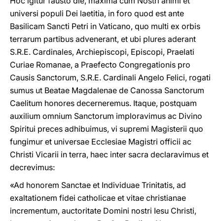
Hoc igitur fausto die, maxima cum Nostri animi et
universi populi Dei laetitia, in foro quod est ante
Basilicam Sancti Petri in Vaticano, quo multi ex orbis
terrarum partibus advenerant, et ubi plures aderant
S.R.E. Cardinales, Archiepiscopi, Episcopi, Praelati
Curiae Romanae, a Praefecto Congregationis pro
Causis Sanctorum, S.R.E. Cardinali Angelo Felici, rogati
sumus ut Beatae Magdalenae de Canossa Sanctorum
Caelitum honores decerneremus. Itaque, postquam
auxilium omnium Sanctorum imploravimus ac Divino
Spiritui preces adhibuimus, vi supremi Magisterii quo
fungimur et universae Ecclesiae Magistri officii ac
Christi Vicarii in terra, haec inter sacra declaravimus et
decrevimus:
«Ad honorem Sanctae et Individuae Trinitatis, ad
exaltationem fidei catholicae et vitae christianae
incrementum, auctoritate Domini nostri Iesu Christi,