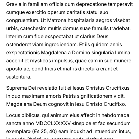
Gravia in familiam officia cum deprecatione temperavit
cumque exercitio operum caritatis statui suo
congruentium. Ut Matrona hospitalaria aegros visebat
urbis, catechesim multis domus suae famulis tradebat.
Interim cum fide exspectabat ut clarius Deus
ostenderet viam ingrediendam. Et iis quidem annis
exspectationis Magdalena a Domino singularia lumina
accepit et mysticos impulsus, quae eam in suo munere
apostolae, conditricis et matris directura erant et
sustentura.
Suprema Dei revelatio fuit ei Iesus Christus Crucifixus,
in quo maximam amoris Patris significationem vidit.
Magdalena Deum cognovit in Iesu Christo Crucifixo.
Locus biblicus, qui animum eius affecit in hebdomada
sancta anno MDCCLXXXXV «Inspice et fac secundum
exemplar» (
Es
25, 40) eam induxit ad intuendum intus,