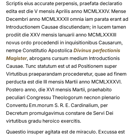
Scriptis eius accurate perpensis, praefata declaratio
edita est die V mensis Aprilis anno MCMLXXIV. Mense
Decembri anno MCMLXXXII omnia iam parata erant ad
Introductionem Causae discutiendam; in lucem tamen
prodiit die XXV mensis Ianuarii anno MCMLXXXIII
novus ordo procedendi in inquisitionibus Causarum,
nempe Constitutio Apostolica
Divinus perfectionis
Magister
, abrogans cursum medium Introductionis
Causae. Tunc statutum est ut ad Positionem super
Virtutibus praeparandam procederetur, quae ad finem
perducta est die III mensis Martii anno MCMLXXXVI.
Postero anno, die XVI mensis Martii, praehabito
peculiari Congressu Theologorum necnon plenario
Conventu Em.morum S. R. E. Cardinalium, per
Decretum promulgavimus constare de Servi Dei
virtutibus gradu heroico exercitis.
Quaestio insuper agitata est de miraculo. Excussa est