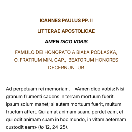
LATINE
IOANNES PAULUS PP. II
LITTERAE
APOSTOLICAE
AMEN DICO VOBIS
FAMULO DEI HONORATO A BIAŁA PODLASKA,
O. FRATRUM MIN. CAP., BEATORUM HONORES
DECERNUNTUR
Ad perpetuam rei memoriam. – «Amen dico vobis: Nisi
granum frumenti cadens in terram mortuum fuerit,
ipsum solum manet; si autem mortuum fuerit, multum
fructum affert. Qui amat animam suam, perdet eam, et
qui odit animam suam in hoc mundo, in vitam aeternam
custodit eam» (
Io
12, 24-25).