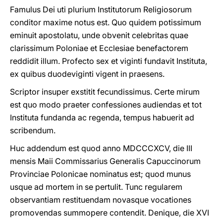
Famulus Dei uti plurium Institutorum Religiosorum
conditor maxime notus est. Quo quidem potissimum
eminuit apostolatu, unde obvenit celebritas quae
clarissimum Poloniae et Ecclesiae benefactorem
reddidit illum. Profecto sex et viginti fundavit Instituta,
ex quibus duodeviginti vigent in praesens.
Scriptor insuper exstitit fecundissimus. Certe mirum
est quo modo praeter confessiones audiendas et tot
Instituta fundanda ac regenda, tempus habuerit ad
scribendum.
Huc addendum est quod anno MDCCCXCV, die III
mensis Maii Commissarius Generalis Capuccinorum
Provinciae Polonicae nominatus est; quod munus
usque ad mortem in se pertulit. Tunc regularem
observantiam restituendam novasque vocationes
promovendas summopere contendit. Denique, die XVI