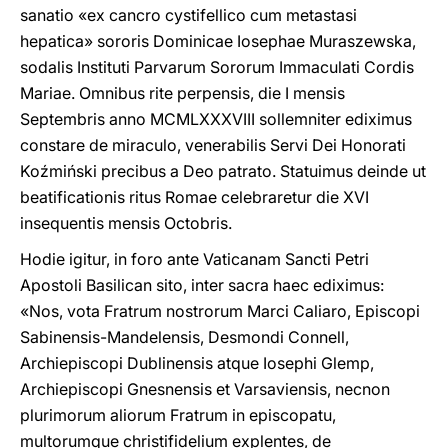
sanatio «ex cancro cystifellico cum metastasi
hepatica» sororis Dominicae Iosephae Muraszewska,
sodalis Instituti Parvarum Sororum Immaculati Cordis
Mariae. Omnibus rite perpensis, die I mensis
Septembris anno MCMLXXXVIII sollemniter ediximus
constare de miraculo, venerabilis Servi Dei Honorati
Koźmiński precibus a Deo patrato. Statuimus deinde ut
beatificationis ritus Romae celebraretur die XVI
insequentis mensis Octobris.
Hodie igitur, in foro ante Vaticanam Sancti Petri
Apostoli Basilican sito, inter sacra haec ediximus:
«Nos, vota Fratrum nostrorum Marci Caliaro, Episcopi
Sabinensis-Mandelensis, Desmondi Connell,
Archiepiscopi Dublinensis atque Iosephi Glemp,
Archiepiscopi Gnesnensis et Varsaviensis, necnon
plurimorum aliorum Fratrum in episcopatu,
multorumque christifidelium explentes, de