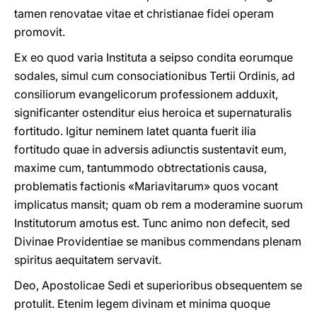
tamen renovatae vitae et christianae fidei operam
promovit.
Ex eo quod varia Instituta a seipso condita eorumque
sodales, simul cum consociationibus Tertii Ordinis, ad
consiliorum evangelicorum professionem adduxit,
significanter ostenditur eius heroica et supernaturalis
fortitudo. Igitur neminem latet quanta fuerit ilia
fortitudo quae in adversis adiunctis sustentavit eum,
maxime cum, tantummodo obtrectationis causa,
problematis factionis «Mariavitarum» quos vocant
implicatus mansit; quam ob rem a moderamine suorum
Institutorum amotus est. Tunc animo non defecit, sed
Divinae Providentiae se manibus commendans plenam
spiritus aequitatem servavit.
Deo, Apostolicae Sedi et superioribus obsequentem se
protulit. Etenim legem divinam et minima quoque