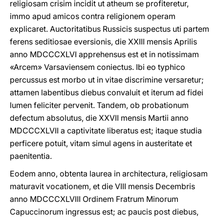
religiosam crisim incidit ut atheum se profiteretur,
immo apud amicos contra religionem operam
explicaret. Auctoritatibus Russicis suspectus uti partem
ferens seditiosae eversionis, die XXIII mensis Aprilis
anno MDCCCXLVI apprehensus est et in notissimam
«Arcem» Varsaviensem coniectus. Ibi eo typhico
percussus est morbo ut in vitae discrimine versaretur;
attamen labentibus diebus convaluit et iterum ad fidei
lumen feliciter pervenit. Tandem, ob probationum
defectum absolutus, die XXVII mensis Martii anno
MDCCCXLVII a captivitate liberatus est; itaque studia
perficere potuit, vitam simul agens in austeritate et
paenitentia.
Eodem anno, obtenta laurea in architectura, religiosam
maturavit vocationem, et die VIII mensis Decembris
anno MDCCCXLVIII Ordinem Fratrum Minorum
Capuccinorum ingressus est; ac paucis post diebus,