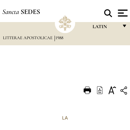
Sancta
SEDES
LATIN
LITTERAE APOSTOLICAE
1988
FRANÇAIS
ENGLISH
ITALIANO
PORTUGUÊS
ESPAÑOL
DEUTSCH
POLSKI
العربيّة
LA
中文