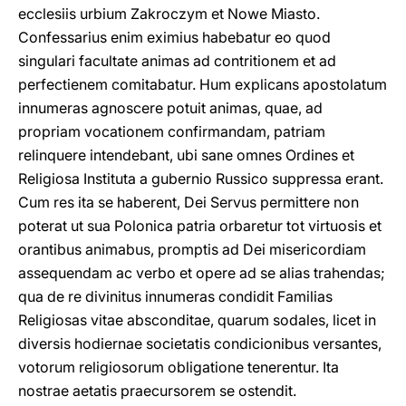
ecclesiis urbium Zakroczym et Nowe Miasto.
Confessarius enim eximius habebatur eo quod
singulari facultate animas ad contritionem et ad
perfectienem comitabatur. Hum explicans apostolatum
innumeras agnoscere potuit animas, quae, ad
propriam vocationem confirmandam, patriam
relinquere intendebant, ubi sane omnes Ordines et
Religiosa Instituta a gubernio Russico suppressa erant.
Cum res ita se haberent, Dei Servus permittere non
poterat ut sua Polonica patria orbaretur tot virtuosis et
orantibus animabus, promptis ad Dei misericordiam
assequendam ac verbo et opere ad se alias trahendas;
qua de re divinitus innumeras condidit Familias
Religiosas vitae absconditae, quarum sodales, licet in
diversis hodiernae societatis condicionibus versantes,
votorum religiosorum obligatione tenerentur. Ita
nostrae aetatis praecursorem se ostendit.