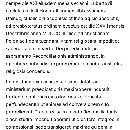
nempe die XXI eiusdem mensis et anni, Lubartovii
noviciatum iniit Honorati nomen sibi assumens.
Deinde, studiis philosophicis et theologicis absolutis,
ad presbyteratus ordinem evectus est die XXVII mensis
Decembris anno MDCCCLII. Ilico ad christianam
Poloniae fidem tuendam, vitam religiosam impedit et
sacerdotalem in Verbo Dei praedicando, in
sacramento Reconciliationis administrando, in
operibus scribendis ac praesertim in pluribus institutis
religiosis condendis.
Primis duodecim annis vitae sacerdotalis in
ministerium praedicationis maximopere incubuit.
Profecto contiones eius doctrina zeloque ita
perfundebantur ut animas ad conversionem cito
propellerent. Praeterea sacramento Reconciliationis
alacri studio impendit operam ut dies fere integros in
confessionali sede transigeret, maxime quidem in