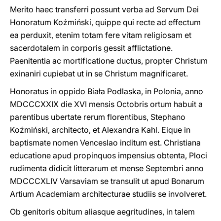
Merito haec transferri possunt verba ad Servum Dei
Honoratum Koźmiński, quippe qui recte ad effectum
ea perduxit, etenim totam fere vitam religiosam et
sacerdotalem in corporis gessit afflictatione.
Paenitentia ac mortificatione ductus, propter Christum
exinaniri cupiebat ut in se Christum magnificaret.
Honoratus in oppido Biała Podlaska, in Polonia, anno
MDCCCXXIX die XVI mensis Octobris ortum habuit a
parentibus ubertate rerum florentibus, Stephano
Koźmiński, architecto, et Alexandra Kahl. Eique in
baptismate nomen Venceslao inditum est. Christiana
educatione apud propinquos impensius obtenta, Ploci
rudimenta didicit litterarum et mense Septembri anno
MDCCCXLIV Varsaviam se transulit ut apud Bonarum
Artium Academiam architecturae studiis se involveret.
Ob genitoris obitum aliasque aegritudines, in talem