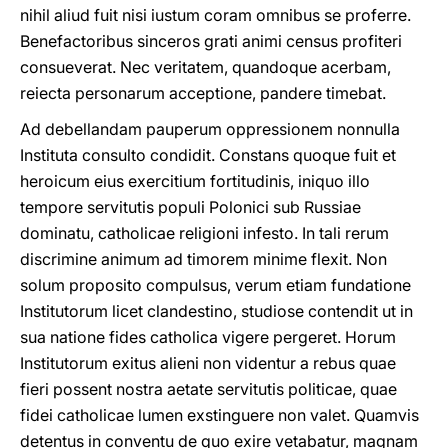
nihil aliud fuit nisi iustum coram omnibus se proferre.
Benefactoribus sinceros grati animi census profiteri
consueverat. Nec veritatem, quandoque acerbam,
reiecta personarum acceptione, pandere timebat.
Ad debellandam pauperum oppressionem nonnulla
Instituta consulto condidit. Constans quoque fuit et
heroicum eius exercitium fortitudinis, iniquo illo
tempore servitutis populi Polonici sub Russiae
dominatu, catholicae religioni infesto. In tali rerum
discrimine animum ad timorem minime flexit. Non
solum proposito compulsus, verum etiam fundatione
Institutorum licet clandestino, studiose contendit ut in
sua natione fides catholica vigere pergeret. Horum
Institutorum exitus alieni non videntur a rebus quae
fieri possent nostra aetate servitutis politicae, quae
fidei catholicae lumen exstinguere non valet. Quamvis
detentus in conventu de quo exire vetabatur, magnam