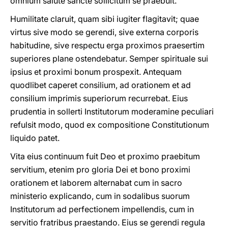
omnium salute sancte sollicitum se praebuit.
Humilitate claruit, quam sibi iugiter flagitavit; quae
virtus sive modo se gerendi, sive externa corporis
habitudine, sive respectu erga proximos praesertim
superiores plane ostendebatur. Semper spirituale sui
ipsius et proximi bonum prospexit. Antequam
quodlibet caperet consilium, ad orationem et ad
consilium imprimis superiorum recurrebat. Eius
prudentia in sollerti Institutorum moderamine peculiari
refulsit modo, quod ex compositione Constitutionum
liquido patet.
Vita eius continuum fuit Deo et proximo praebitum
servitium, etenim pro gloria Dei et bono proximi
orationem et laborem alternabat cum in sacro
ministerio explicando, cum in sodalibus suorum
Institutorum ad perfectionem impellendis, cum in
servitio fratribus praestando. Eius se gerendi regula