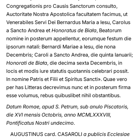
Congregationis pro Causis Sanctorum consulto,
Auctoritate Nostra Apostolica facultatem facimus, ut
Venerabiles Servi Dei Bernardus Maria a Iesu, Carolus
a Sancto Andrea et
Honoratus de Biała
, Beatorum
nomine in posterum appellentur, eorumque festum die
ipsorum natali: Bernardi Mariae a Iesu, die nona
Decembris; Caroli a Sancto Andrea, die quinta Ianuarii;
Honorati de Biała
, die decima sexta Decembris, in
locis et modis iure statutis quotannis celebrari possit.
In nomine Patris et Filii et Spiritus Sancti». Quae vero
per has Litteras decrevimus nunc et in posterum firma
esse volumus, rebus quibuslibet nihil obstantibus.
Datum Romae, apud S. Petrum, sub anulo Piscatoris,
die XVI mensis Octobris, anno MCMLXXXVIII,
Pontificatus Nostri undecimo.
AUGUSTINUS card. CASAROLI
a publicis Ecclesiae