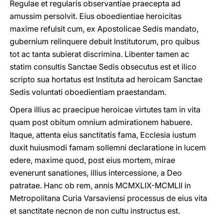
Regulae et regularis observantiae praecepta ad
amussim persolvit. Eius oboedientiae heroicitas
maxime refulsit cum, ex Apostolicae Sedis mandato,
gubernium relinquere debuit Institutorum, pro quibus
tot ac tanta subierat discrimina. Libenter tamen ac
statim consultis Sanctae Sedis obsecutus est et ilico
scripto sua hortatus est Instituta ad heroicam Sanctae
Sedis voluntati oboedientiam praestandam.
Opera illius ac praecipue heroicae virtutes tam in vita
quam post obitum omnium admirationem habuere.
Itaque, attenta eius sanctitatis fama, Ecclesia iustum
duxit huiusmodi famam sollemni declaratione in lucem
edere, maxime quod, post eius mortem, mirae
evenerunt sanationes, illius intercessione, a Deo
patratae. Hanc ob rem, annis MCMXLIX-MCMLII in
Metropolitana Curia Varsaviensi processus de eius vita
et sanctitate necnon de non cultu instructus est.