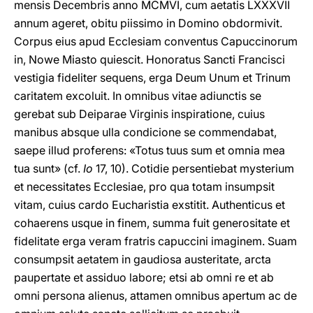
mensis Decembris anno MCMVI, cum aetatis LXXXVII
annum ageret, obitu piissimo in Domino obdormivit.
Corpus eius apud Ecclesiam conventus Capuccinorum
in, Nowe Miasto quiescit. Honoratus Sancti Francisci
vestigia fideliter sequens, erga Deum Unum et Trinum
caritatem excoluit. In omnibus vitae adiunctis se
gerebat sub Deiparae Virginis inspiratione, cuius
manibus absque ulla condicione se commendabat,
saepe illud proferens: «Totus tuus sum et omnia mea
tua sunt» (cf.
Io
17, 10). Cotidie persentiebat mysterium
et necessitates Ecclesiae, pro qua totam insumpsit
vitam, cuius cardo Eucharistia exstitit. Authenticus et
cohaerens usque in finem, summa fuit generositate et
fidelitate erga veram fratris capuccini imaginem. Suam
consumpsit aetatem in gaudiosa austeritate, arcta
paupertate et assiduo labore; etsi ab omni re et ab
omni persona alienus, attamen omnibus apertum ac de