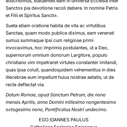
adscribimus, statuentes eam in universa Ecclesia inter
Sanctos pia devotione recoli debere. In nomine Patris
et Filii et Spiritus Sancti».
Sueta etiam oratione habita de vita ac virtutibus
Sanctae, quam modo publice diximus, eam venerati
sumus summaque Ipsi cum religiose primi
invocavimus, hoc imprimis postulantes, ut a Deo,
supernorum omnium donorum Largitore, populo
christiano vim impetraret virtutes constanter imitandi,
quas ipsa coluit, quandoquidem vehementius in dies
illecebrae eum impellunt huius nostrae aetatis, ut de
recta deflectat via.
Datum Romae, apud Sanctum Petrum, die nono
mensis Aprilis, anno Domini millesimo nongentesimo
octogesimo nono, Pontificatus Nostri undecimo.
EGO IOANNES PAULUS