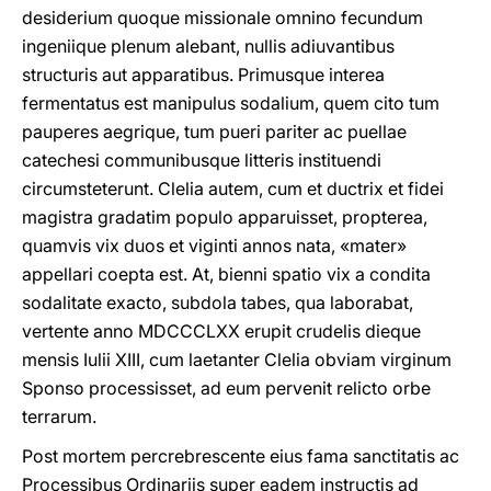
desiderium quoque missionale omnino fecundum
ingeniique plenum alebant, nullis adiuvantibus
structuris aut apparatibus. Primusque interea
fermentatus est manipulus sodalium, quem cito tum
pauperes aegrique, tum pueri pariter ac puellae
catechesi communibusque litteris instituendi
circumsteterunt. Clelia autem, cum et ductrix et fidei
magistra gradatim populo apparuisset, propterea,
quamvis vix duos et viginti annos nata, «mater»
appellari coepta est. At, bienni spatio vix a condita
sodalitate exacto, subdola tabes, qua laborabat,
vertente anno MDCCCLXX erupit crudelis dieque
mensis Iulii XIII, cum laetanter Clelia obviam virginum
Sponso processisset, ad eum pervenit relicto orbe
terrarum.
Post mortem percrebrescente eius fama sanctitatis ac
Processibus Ordinariis super eadem instructis ad