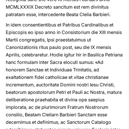
MCMLXXXIX Decreto sancitum est rem divinitus
patratam esse, intercedente Beata Clelia Barbieri.
In idem consentientibus et Patribus Cardinalibus et
Episcopis eo ipso anno in Consistorium die XIII mensis
Martii congregatis, Ipsi praestatuimus ut
Canonizationis ritus paulo post, seu die IX mensis
Aprilis, celebraretur. Hodie igitur hir in Basilica Petriana
hanc formulam inter Sacra elocuti sumus: «Ad
honorem Sanctae et Individuae Trinitatis, ad
exaltationem fidei catholicae et vitae christianae
incrementum, auctoritate Domini nostri Iesu Christi,
beatorum apostolorum Petri et Pauli ac Nostra, matura
deliberatione praehabita et divina ope saepius
implorata, ac de plurimorum Fratrum Nostrorum
consilio, Beatam Cleliarn Barbieri Sanctam esse
decernimus et definimus, ac Sanctorum Catalogo