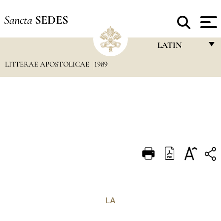
Sancta
SEDES
LATIN
LITTERAE APOSTOLICAE
1989
FRANÇAIS
ENGLISH
ITALIANO
PORTUGUÊS
ESPAÑOL
DEUTSCH
POLSKI
العربيّة
LA
中文