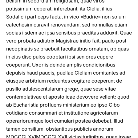
bellum in socordiam religiosam, quae viros
potissimum ceperat, inferebant, ita Clelia, illius
Sodalicii particeps facta, in vico «Budrie» non solum
catechesim curavit renovandam, sed nonnullas etiam
socias iisdem ac ipsa sensibus praeditas adduxit. Quae
vero probata adiutrix Magistrae initio fait, paulo post
necopinatis se praebuit facultatibus ornatam, ob quas
in eius discipulos cooptari ipsi seniores cupere
coeperunt. Uxoriis deinde amplis condicionibus
depulsis haud paucis, puellae Cleliam comitantes ad
eiusque arbitrium redeuntes cogitare coeperunt de
pusillo adulescentularum grege, quae sese vitae
contemplativae et apostolicae devovere vellent; quod
ab Eucharistia profluens ministerium eo ipso Cibo
cotidiano consummari et institutione agricolarum
operariorumque loci cumulari postea debebat. Illud
tamen consilium, obstantibus publicis annorum
MDCCCLXVI­MDCCCLXVII vicissitudinibus, quae ipsae