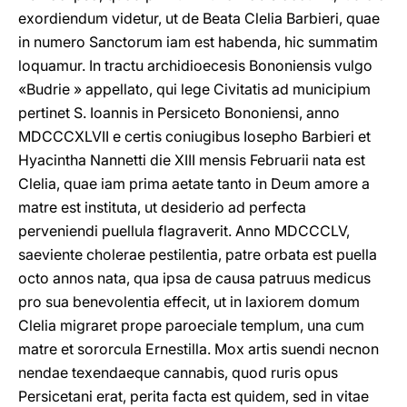
exordiendum videtur, ut de Beata Clelia Barbieri, quae
in numero Sanctorum iam est habenda, hic summatim
loquamur. In tractu archidioecesis Bononiensis vulgo
«Budrie » appellato, qui lege Civitatis ad municipium
pertinet S. Ioannis in Persiceto Bononiensi, anno
MDCCCXLVII e certis coniugibus Iosepho Barbieri et
Hyacintha Nannetti die XIII mensis Februarii nata est
Clelia, quae iam prima aetate tanto in Deum amore a
matre est instituta, ut desiderio ad perfecta
perveniendi puellula flagraverit. Anno MDCCCLV,
saeviente cholerae pestilentia, patre orbata est puella
octo annos nata, qua ipsa de causa patruus medicus
pro sua benevolentia effecit, ut in laxiorem domum
Clelia migraret prope paroeciale templum, una cum
matre et sororcula Ernestilla. Mox artis suendi necnon
nendae texendaeque cannabis, quod ruris opus
Persicetani erat, perita facta est quidem, sed in vitae