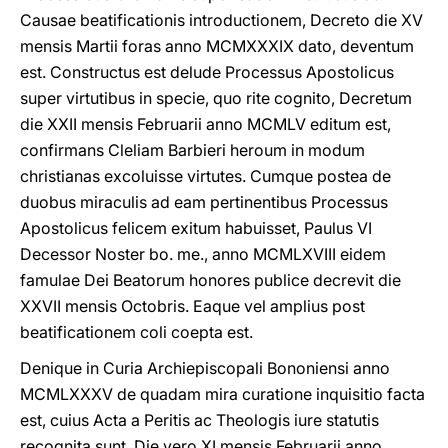
Causae beatificationis introductionem, Decreto die XV
mensis Martii foras anno MCMXXXIX dato, deventum
est. Constructus est delude Processus Apostolicus
super virtutibus in specie, quo rite cognito, Decretum
die XXII mensis Februarii anno MCMLV editum est,
confirmans Cleliam Barbieri heroum in modum
christianas excoluisse virtutes. Cumque postea de
duobus miraculis ad eam pertinentibus Processus
Apostolicus felicem exitum habuisset, Paulus VI
Decessor Noster bo. me., anno MCMLXVIII eidem
famulae Dei Beatorum honores publice decrevit die
XXVII mensis Octobris. Eaque vel amplius post
beatificationem coli coepta est.
Denique in Curia Archiepiscopali Bononiensi anno
MCMLXXXV de quadam mira curatione inquisitio facta
est, cuius Acta a Peritis ac Theologis iure statutis
recognita sunt. Die vero XI mensis Februarii anno