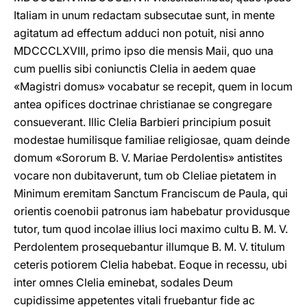
Italiam in unum redactam subsecutae sunt, in mente
agitatum ad effectum adduci non potuit, nisi anno
MDCCCLXVIII, primo ipso die mensis Maii, quo una
cum puellis sibi coniunctis Clelia in aedem quae
«Magistri domus» vocabatur se recepit, quem in locum
antea opifices doctrinae christianae se congregare
consueverant. Illic Clelia Barbieri principium posuit
modestae humilisque familiae religiosae, quam deinde
domum «Sororum B. V. Mariae Perdolentis» antistites
vocare non dubitaverunt, tum ob Cleliae pietatem in
Minimum eremitam Sanctum Franciscum de Paula, qui
orientis coenobii patronus iam habebatur providusque
tutor, tum quod incolae illius loci maximo cultu B. M. V.
Perdolentem prosequebantur illumque B. M. V. titulum
ceteris potiorem Clelia habebat. Eoque in recessu, ubi
inter omnes Clelia eminebat, sodales Deum
cupidissime appetentes vitali fruebantur fide ac