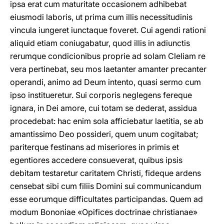
ipsa erat cum maturitate occasionem adhibebat
eiusmodi laboris, ut prima cum illis necessitudinis
vincula iungeret iunctaque foveret. Cui agendi rationi
aliquid etiam coniugabatur, quod illis in adiunctis
rerumque condicionibus proprie ad solam Cleliam re
vera pertinebat, seu mos laetanter amanter precanter
operandi, animo ad Deum intento, quasi sermo cum
ipso institueretur. Sui corporis neglegens fereque
ignara, in Dei amore, cui totam se dederat, assidua
procedebat: hac enim sola afficiebatur laetitia, se ab
amantissimo Deo possideri, quem unum cogitabat;
pariterque festinans ad miseriores in primis et
egentiores accedere consueverat, quibus ipsis
debitam testaretur caritatem Christi, fideque ardens
censebat sibi cum filiis Domini sui communicandum
esse eorumque difficultates participandas. Quem ad
modum Bononiae «Opifices doctrinae christianae»