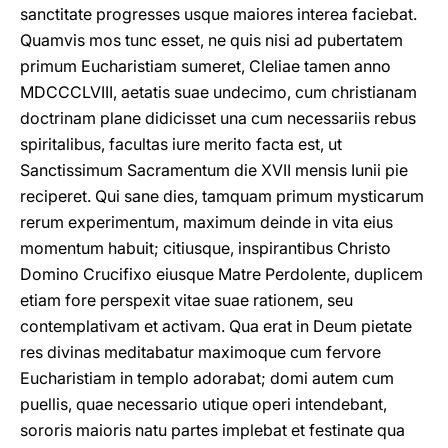
sanctitate progresses usque maiores interea faciebat.
Quamvis mos tunc esset, ne quis nisi ad pubertatem
primum Eucharistiam sumeret, Cleliae tamen anno
MDCCCLVIII, aetatis suae undecimo, cum christianam
doctrinam plane didicisset una cum necessariis rebus
spiritalibus, facultas iure merito facta est, ut
Sanctissimum Sacramentum die XVII mensis Iunii pie
reciperet. Qui sane dies, tamquam primum mysticarum
rerum experimentum, maximum deinde in vita eius
momentum habuit; citiusque, inspirantibus Christo
Domino Crucifixo eiusque Matre Perdolente, duplicem
etiam fore perspexit vitae suae rationem, seu
contemplativam et activam. Qua erat in Deum pietate
res divinas meditabatur maximoque cum fervore
Eucharistiam in templo adorabat; domi autem cum
puellis, quae necessario utique operi intendebant,
sororis maioris natu partes implebat et festinate qua