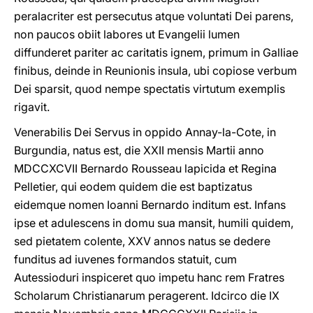
peralacriter est persecutus atque voluntati Dei parens,
non paucos obiit labores ut Evangelii lumen
diffunderet pariter ac caritatis ignem, primum in Galliae
finibus, deinde in Reunionis insula, ubi copiose verbum
Dei sparsit, quod nempe spectatis virtutum exemplis
rigavit.
Venerabilis Dei Servus in oppido Annay-la-Cote, in
Burgundia, natus est, die XXII mensis Martii anno
MDCCXCVII Bernardo Rousseau lapicida et Regina
Pelletier, qui eodem quidem die est baptizatus
eidemque nomen Ioanni Bernardo inditum est. Infans
ipse et adulescens in domu sua mansit, humili quidem,
sed pietatem colente, XXV annos natus se dedere
funditus ad iuvenes formandos statuit, cum
Autessioduri inspiceret quo impetu hanc rem Fratres
Scholarum Christianarum peragerent. Idcirco die IX