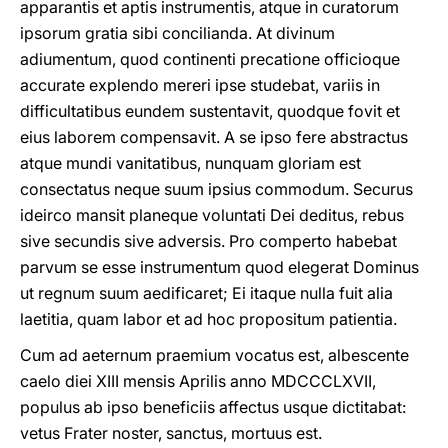
apparantis et aptis instrumentis, atque in curatorum
ipsorum gratia sibi concilianda. At divinum
adiumentum, quod continenti precatione officioque
accurate explendo mereri ipse studebat, variis in
difficultatibus eundem sustentavit, quodque fovit et
eius laborem compensavit. A se ipso fere abstractus
atque mundi vanitatibus, nunquam gloriam est
consectatus neque suum ipsius commodum. Securus
ideirco mansit planeque voluntati Dei deditus, rebus
sive secundis sive adversis. Pro comperto habebat
parvum se esse instrumentum quod elegerat Dominus
ut regnum suum aedificaret; Ei itaque nulla fuit alia
laetitia, quam labor et ad hoc propositum patientia.
Cum ad aeternum praemium vocatus est, albescente
caelo diei XIII mensis Aprilis anno MDCCCLXVII,
populus ab ipso beneficiis affectus usque dictitabat:
vetus Frater noster, sanctus, mortuus est.