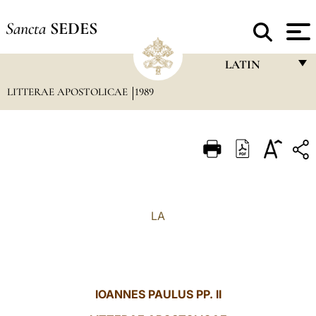
Sancta
SEDES
LATIN
LITTERAE APOSTOLICAE
1989
FRANÇAIS
ENGLISH
ITALIANO
PORTUGUÊS
ESPAÑOL
LA
DEUTSCH
POLSKI
العربيّة
IOANNES PAULUS PP. II
中文