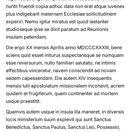
nuntii fruendi copia adhuc data non erat atque iuvenes
plus indigebant maternam Ecclesiae sollicitudinem
experiri. Nemo igitur miratus est quod laetanter
studioseque ipse se dixit paratum ad Reunionis
insulam petendam.
Die ergo XX mensis Aprilis anno MDCCCXXXIII, bene
sciens quid esset initurus suspectansque se numquam
esse reversurum, nullo familiari salutato, ne intimis
affectibus vinceretur, navem conscendit ad novam
sedem capessendam. Die autem XIV insequentis
mensis Iulii apostolatum missionalem incohavit, acrem
quidem et frugiferum, quem continenter ad mortem
usque praestitit.
Quamvis autem usque in insula illa maneret, in diversis
locis ministerium suum explevit qui sunt Sanctus
Benedictus, Sanctus Paulus, Sanctus Leo, Possessio,