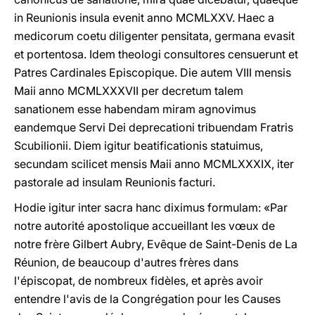
in Reunionis insula evenit anno MCMLXXV. Haec a
medicorum coetu diligenter pensitata, germana evasit
et portentosa. Idem theologi consultores censuerunt et
Patres Cardinales Episcopique. Die autem VIII mensis
Maii anno MCMLXXXVII per decretum talem
sanationem esse habendam miram agnovimus
eandemque Servi Dei deprecationi tribuendam Fratris
Scubilionii. Diem igitur beatificationis statuimus,
secundam scilicet mensis Maii anno MCMLXXXIX, iter
pastorale ad insulam Reunionis facturi.
Hodie igitur inter sacra hanc diximus formulam: «Par
notre autorité apostolique accueillant les vœux de
notre frère Gilbert Aubry, Evêque de Saint-Denis de La
Réunion, de beaucoup d'autres frères dans
l'épiscopat, de nombreux fidèles, et après avoir
entendre l'avis de la Congrégation pour les Causes