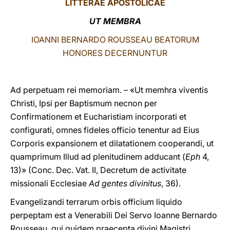
LITTERAE
APOSTOLICAE
LATINE
UT MEMBRA
IOANNI BERNARDO ROUSSEAU BEATORUM
HONORES DECERNUNTUR
Ad perpetuam rei memoriam. – «Ut memhra viventis
Christi, Ipsi per Baptismum necnon per
Confirmationem et Eucharistiam incorporati et
configurati, omnes fideles officio tenentur ad Eius
Corporis expansionem et dilatationem cooperandi, ut
quamprimum Illud ad plenitudinem adducant (
Eph
4,
13)» (Conc. Dec. Vat. II, Decretum de activitate
missionali Ecclesiae
Ad gentes divinitus
, 36).
Evangelizandi terrarum orbis officium liquido
perpeptam est a Venerabili Dei Servo Ioanne Bernardo
Rousseau, qui quidem praecepta divini Magistri