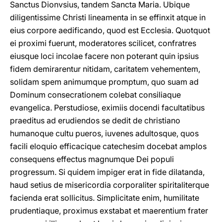
Sanctus Dionvsius, tandem Sancta Maria. Ubique
diligentissime Christi lineamenta in se effinxit atque in
eius corpore aedificando, quod est Ecclesia. Quotquot
ei proximi fuerunt, moderatores scilicet, confratres
eiusque loci incolae facere non poterant quin ipsius
fidem demirarentur nitidam, caritatem vehementem,
solidam spem animumque promptum, quo suam ad
Dominum consecrationem colebat consiliaque
evangelica. Perstudiose, eximiis docendi facultatibus
praeditus ad erudiendos se dedit de christiano
humanoque cultu pueros, iuvenes adultosque, quos
facili eloquio efficacique catechesim docebat amplos
consequens effectus magnumque Dei populi
progressum. Si quidem impiger erat in fide dilatanda,
haud setius de misericordia corporaliter spiritaliterque
facienda erat sollicitus. Simplicitate enim, humilitate
prudentiaque, proximus exstabat et maerentium frater