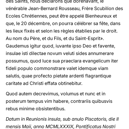
des Saints, nous déclarons que dorénavant, le
vénérable Jean-Bernard Rousseau, Frère Scubilion des
Ecoles Chrétiennes, peut être appelé Bienheureux et
que, le 20 décembre, on pourra célébrer sa fête, dans
les lieux fixés et selon les règles établies par le droit.
Au nom du Père, et du Fils, et du Saint-Esprit».
Gaudemus igitur quod, iuvante ipso Deo et favente,
insulae isti dilectae novum veluti sides annumerare
possumus, quod luce sua praeclara evangelicum iter
fideli populo commonstrare valet idemque viam
salutis, quae profecto pietate ardenti flagrantique
caritate ad Christi effata obtinebitur.
Quod autem decrevimus, volumus et nunc et in
posterum tempus vim habere, contrariis quibusvis
rebus minime obsistentibus.
Datum in Reunionis insula, sub anulo Piscatoris, die II
mensis Maii, anno MCMLXXXIX, Pontificatus Nostri