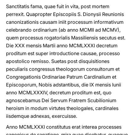
Sanctitatis fama, quae fuit in vita, post mortem
perrexit. Quapropter Episcopiis S. Dionysii Reunionis
canonizationis causam iniit processum informativum
celebrando ordinarium (ab anno MCMII ad MCMV),
quem processus rogatorialis Massiliensis secutus est.
Die XXX mensis Martii anno MCMLXXXI decretum
proditum est super introductione causae, processo
apostolico remisso. Suetas post disquisitiones
peculiaris congressus theologorum consultorum et
Congregationis Ordinariae Patrum Cardinalium et
Episcoporum, Nobis adstantibus, die IX mensis Iunii
anno MCMLXXXIV, decretum proditum est, quo
agnoscebamus Dei Servum Fratrem Scubilionium
heroism in modum virtutes theologales, cardinales
iisdemque adnexas, exercuisse.
Anno MCMLXXXI constitutus erat interea processes
canonicus de sanatione, mira quae dicebatur, quaeque