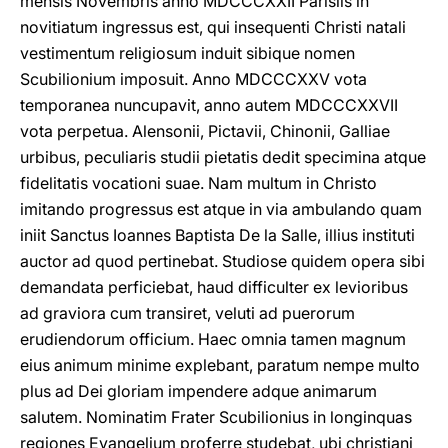
mensis Novembris anno MDCCCXXII Parisiis in
novitiatum ingressus est, qui insequenti Christi natali
vestimentum religiosum induit sibique nomen
Scubilionium imposuit. Anno MDCCCXXV vota
temporanea nuncupavit, anno autem MDCCCXXVII
vota perpetua. Alensonii, Pictavii, Chinonii, Galliae
urbibus, peculiaris studii pietatis dedit specimina atque
fidelitatis vocationi suae. Nam multum in Christo
imitando progressus est atque in via ambulando quam
iniit Sanctus Ioannes Baptista De la Salle, illius instituti
auctor ad quod pertinebat. Studiose quidem opera sibi
demandata perficiebat, haud difficulter ex levioribus
ad graviora cum transiret, veluti ad puerorum
erudiendorum officium. Haec omnia tamen magnum
eius animum minime explebant, paratum nempe multo
plus ad Dei gloriam impendere adque animarum
salutem. Nominatim Frater Scubilionius in longinquas
regiones Evangelium proferre studebat, ubi christiani