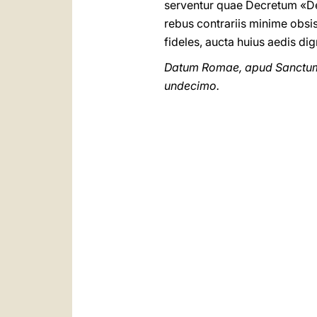
serventur quae Decretum «De t
rebus contrariis minime obs
fideles, aucta huius aedis dig
Datum Romae, apud Sanctum P
undecimo.