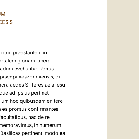
العربيّة
UM
中文
CESIS
LATINE
untur, praestantem in
rtalem gloriam itinera
gradum evehuntur. Rebus
piscopi Veszprimiensis, qui
acra aedes S. Teresiae a Iesu
eque ad ipsius pertinet
mplum hoc quibusdam enitere
em ea prorsus confirmantes
cultatibus, hac de re
ra memoravimus, in numerum
Basilicas pertinent, modo ea