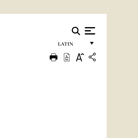
LATIN
FRANÇAIS
ENGLISH
ITALIANO
PORTUGUÊS
ESPAÑOL
DEUTSCH
POLSKI