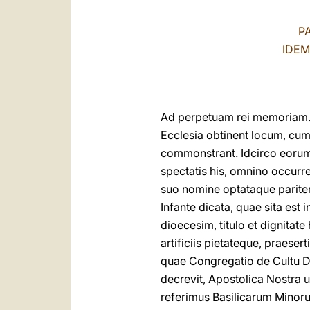
P
IDEM
Ad perpetuam rei memoriam. –
Ecclesia obtinent locum, cum
commonstrant. Idcirco eorum 
spectatis his, omnino occurr
suo nomine optataque pariter 
Infante dicata, quae sita est 
dioecesim, titulo et dignita
artificiis pietateque, praes
quae Congregatio de Cultu Di
decrevit, Apostolica Nostra 
referimus Basilicarum Minoru