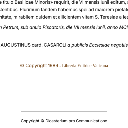
itulo Basilicae Minoris» requirit, die VI mensis Iunii editu
istentibus. Plurimum tandem habemus spei ad maiorem pietat
nitate, mirabilem quidem et allicientem vitam S. Teresiae a Ie
etrum, sub anulo Piscatoris, die VII mensis Iunii, anno MC
AUGUSTINUS card. CASAROLI
a publicis Ecclesiae negotiis
© Copyright 1989
- Libreria Editrice Vaticana
Copyright © Dicasterium pro Communicatione