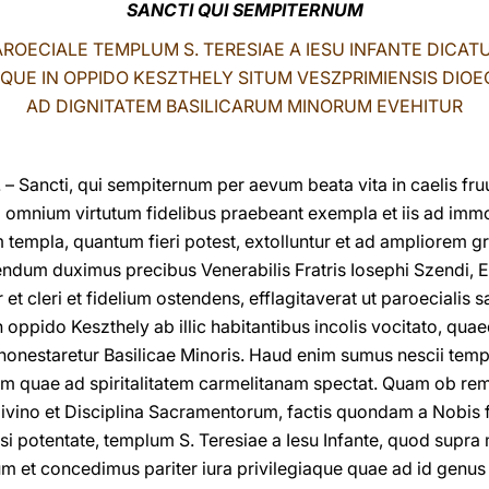
SANCTI QUI SEMPITERNUM
AROECIALE TEMPLUM S. TERESIAE A IESU INFANTE DICAT
QUE IN OPPIDO KESZTHELY SITUM VESZPRIMIENSIS DIOE
AD DIGNITATEM BASILICARUM MINORUM EVEHITUR
 Sancti, qui sempiternum per aevum beata vita in caelis fru
 omnium virtutum fidelibus praebeant exempla et iis ad immo
templa, quantum fieri potest, extolluntur et ad ampliorem 
endum duximus precibus Venerabilis Fratris Iosephi Szendi, E
et cleri et fidelium ostendens, efflagitaverat ut paroecialis s
in oppido Keszthely ab illic habitantibus incolis vocitato, qua
te honestaretur Basilicae Minoris. Haud enim sumus nescii te
ertim quae ad spiritalitatem carmelitanam spectat. Quam ob r
vino et Disciplina Sacramentorum, factis quondam a Nobis fa
usi potentate, templum S. Teresiae a Iesu Infante, quod sup
m et concedimus pariter iura privilegiaque quae ad id genus 