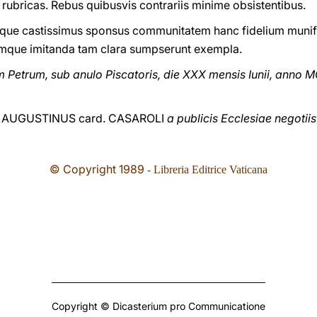
rubricas. Rebus quibusvis contrariis minime obsistentibus.
ue castissimus sponsus communitatem hanc fidelium munific
mque imitanda tam clara sumpserunt exempla.
etrum, sub anulo Piscatoris, die XXX mensis Iunii, anno 
AUGUSTINUS card. CASAROLI
a publicis Ecclesiae negotiis
© Copyright 1989
- Libreria Editrice Vaticana
Copyright © Dicasterium pro Communicatione