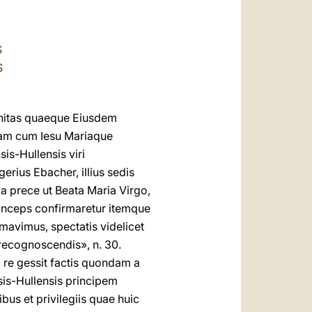
العربيّة
中文
S
LATINE
S
gnitas quaeque Eiusdem
suam cum Iesu Mariaque
is-Hullensis viri
erius Ebacher, illius sedis
ma prece ut Beata Maria Virgo,
rinceps confirmaretur itemque
mavimus, spectatis videlicet
 recognoscendis», n. 30.
 re gessit factis quondam a
sis-Hullensis principem
bus et privilegiis quae huic