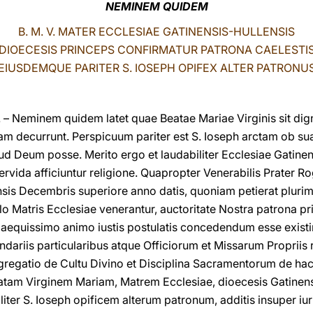
NEMINEM QUIDEM
B. M. V. MATER ECCLESIAE GATINENSIS-HULLENSIS
DIOECESIS PRINCEPS CONFIRMATUR PATRONA CAELESTI
EIUSDEMQUE PARITER S. IOSEPH OPIFEX ALTER PATRONU
– Neminem quidem latet quae Beatae Mariae Virginis sit di
d Eam decurrunt. Perspicuum pariter est S. Ioseph arctam ob 
 Deum posse. Merito ergo et laudabiliter Ecclesiae Gatinens
vida afficiuntur religione. Quapropter Venerabilis Prater Rog
ensis Decembris superiore anno datis, quoniam petierat pluri
lo Matris Ecclesiae venerantur, auctoritate Nostra patrona p
s aequissimo animo iustis postulatis concedendum esse existi
ndariis particularibus atque Officiorum et Missarum Propriis
ngregatio de Cultu Divino et Disciplina Sacramentorum de hac
eatam Virginem Mariam, Matrem Ecclesiae, dioecesis Gatinen
iter S. Ioseph opificem alterum patronum, additis insuper iuri