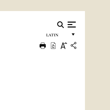
LATIN
FRANÇAIS
ENGLISH
ITALIANO
PORTUGUÊS
ESPAÑOL
DEUTSCH
POLSKI