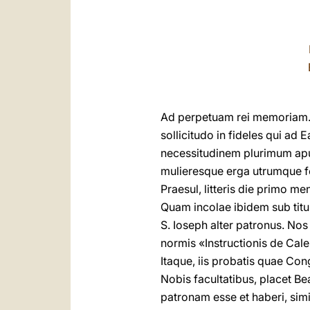
Ad perpetuam rei memoriam. 
sollicitudo in fideles qui a
necessitudinem plurimum apud
mulieresque erga utrumque fer
Praesul, litteris die primo m
Quam incolae ibidem sub titu
S. Ioseph alter patronus. No
normis «Instructionis de Cale
Itaque, iis probatis quae Co
Nobis facultatibus, placet B
patronam esse et haberi, simil