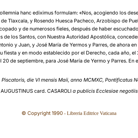
m sollemnia hanc ediximus formulam: «Nos, acogiendo los de
 de Tlaxcala, y Rosendo Huesca Pacheco, Arzobispo de Pueb
opado y de numerosos fieles, después de haber escuchado 
s de los Santos, con Nuestra Autoridad Apostólica, conced
Antonio y Juan, y José María de Yermos y Parres, de ahora e
su fiesta y en modo establecido por el Derecho, cada año, el
 el 20 de septiembre, para José María de Yermo y Parres. En e
 Piscatoris, die VI mensis Maii, anno MCMXC, Pontificatus 
AUGUSTINUS card. CASAROLI
a publicis Ecclesiae negotiis
© Copyright 1990
- Libreria Editrice Vaticana