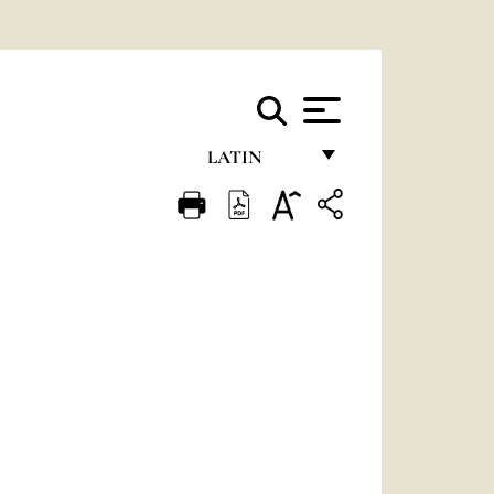
LATIN
FRANÇAIS
ENGLISH
ITALIANO
PORTUGUÊS
ESPAÑOL
DEUTSCH
POLSKI