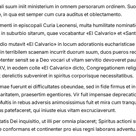
 suum iniit ministerium in omnem persorarum ordinem. Suos 
, in qua est semper cum cura auditus et oblectamento.
enti in episcopali Curia Leonensi, multa humilitate nominat
n suburbio sitarum, quae vocabantur «El Calvario» et «Sant
udio mutavit «El Calvario» in locum adorationis eucharistica
in terribilem scaenam incurrit duorum suum, duos pueros re
tenter sensit se a Deo vocari ut vitam servitio devoveret p
in eodem colle «El Calvario» dicto, Congregationem reli
 derelictis subveniret in spiritus corporisque necessitatibus.
mae fuerunt ei difficultates obeundae, sed in fide firmus et i
aritatem, praesertim egentiores. Vir fuit impensae deprecationi
Multis in rebus adversis animosissimus fuit et mira cum tranqui
 patefaceret, qui iniuste eius vitam excruciaverunt.
tis Dei inquisitio, ut illi per omnia placeret; Spiritus actioni
se conformans et continenter pro eius regni laborans adventu.