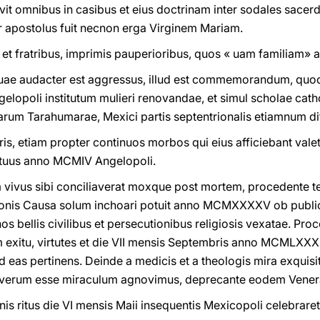
it omnibus in casibus et eius doctrinam inter sodales sacerdot
r apostolus fuit necnon erga Virginem Mariam.
et fratribus, imprimis pauperioribus, quos « uam familiam» a
, quae audacter est aggressus, illud est commemorandum, qu
elopoli institutum mulieri renovandae, et simul scholae catho
rum Tarahumarae, Mexici partis septentrionalis etiamnum diff
is, etiam propter continuos morbos qui eius afficiebant val
rtuus anno MCMIV Angelopoli.
m vivus sibi conciliaverat moxque post mortem, procedente t
tionis Causa solum inchoari potuit anno MCMXXXXV ob publi
nos bellis civilibus et persecutionibus religiosis vexatae. Pr
m exitu, virtutes et die VII mensis Septembris anno MCMLXX
eas pertinens. Deinde a medicis et a theologis mira exquisi
verum esse miraculum agnovimus, deprecante eodem Venerab
onis ritus die VI mensis Maii insequentis Mexicopoli celebrare