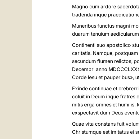
Magno cum ardore sacerdotali
tradenda inque praedicatione
Muneribus functus magni mom
duarum tenuium aedicularum i
Continenti suo apostolico st
caritatis. Namque, postquam 
secundum flumen relictos, po
Decembri anno MDCCCLXXXV, 
Corde Iesu et pauperibus», ut
Exinde continuae et crebrerri
coluit in Deum inque fratres c
mitis erga omnes et humilis. 
exspectavit dum Deus eventus
Quae vita constans fuit volunta
Christumque est imitatus ei 