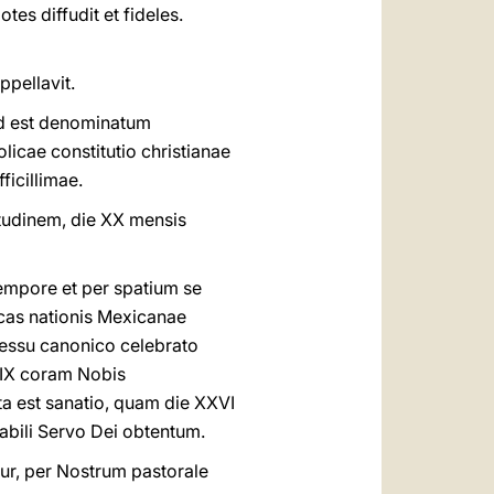
es diffudit et fideles.
ppellavit.
od est denominatum
licae constitutio christianae
icillimae.
etudinem, die XX mensis
empore et per spatium se
cas nationis Mexicanae
ocessu canonico celebrato
XIX coram Nobis
ta est sanatio, quam die XXVI
ili Servo Dei obtentum.
tur, per Nostrum pastorale