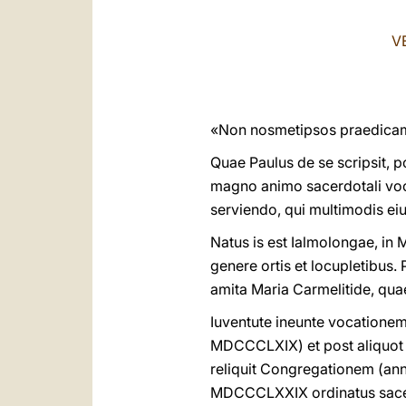
V
«Non nosmetipsos praedicam
Quae Paulus de se scripsit,
magno animo sacerdotali voca
serviendo, qui multimodis eius
Natus is est Ialmolongae, in 
genere ortis et locupletibus.
amita Maria Carmelitide, quae 
Iuventute ineunte vocationem
MDCCCLXIX) et post aliquot a
reliquit Congregationem (an
MDCCCLXXIX ordinatus sace