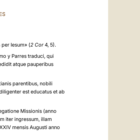
العربيّة
ES
中文
LATINE
per Iesum» (
2 Cor
4, 5).
o y Parres traduci, qui
edidit atque pauperibus
anis parentibus, nobili
diligenter est educatus et ab
egatione Missionis (anno
 iter ingressum, illam
 XXIV mensis Augusti anno