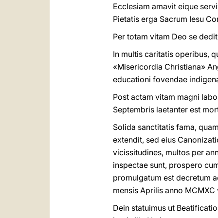
Ecclesiam amavit eique serviv
Pietatis erga Sacrum Iesu Co
Per totam vitam Deo se dedit 
In multis caritatis operibus
«Misericordia Christiana» Ang
educationi fovendae indigena
Post actam vitam magni labor
Septembris laetanter est mo
Solida sanctitatis fama, qua
extendit, sed eius Canoniza
vicissitudines, multos per an
inspectae sunt, prospero cu
promulgatum est decretum ad 
mensis Aprilis anno MCMXC 
Dein statuimus ut Beatificati