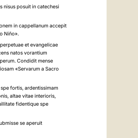
nisus posuit in catechesi
ionem in cappellanum accepit
o Niño».
e perpetuae et evangelicae
cens natos vorantium
auperum. Condidit mense
giosam «Servarum a Sacro
n spe fortis, ardentissimam
s, altae vitae interioris,
llitate fidentique spe
 submisse se aperuit