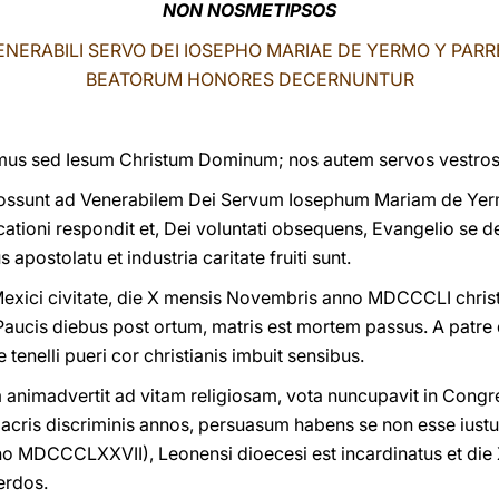
NON NOSMETIPSOS
ENERABILI SERVO DEI IOSEPHO MARIAE DE YERMO Y PARR
BEATORUM HONORES DECERNUNTUR
us sed Iesum Christum Dominum; nos autem servos vestros 
 possunt ad Venerabilem Dei Servum Iosephum Mariam de Yerm
tioni respondit et, Dei voluntati obsequens, Evangelio se d
 apostolatu et industria caritate fruiti sunt.
Mexici civitate, die X mensis Novembris anno MDCCCLI christi
 Paucis diebus post ortum, matris est mortem passus. A patre 
tenelli pueri cor christianis imbuit sensibus.
 animadvertit ad vitam religiosam, vota nuncupavit in Congr
cris discriminis annos, persuasum habens se non esse iustum
no MDCCCLXXVII), Leonensi dioecesi est incardinatus et die
rdos.