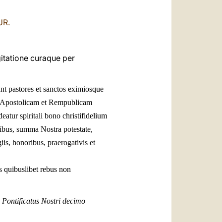
العربيّة
UR.
中文
LATINE
itatione curaque per
nt pastores et sanctos eximiosque
dem Apostolicam et Rempublicam
tur spiritali bono christifidelium
libus, summa Nostra potestate,
is, honoribus, praerogativis et
s quibuslibet rebus non
Pontificatus Nostri decimo