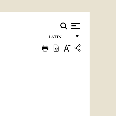
LATIN
FRANÇAIS
ENGLISH
ITALIANO
PORTUGUÊS
ESPAÑOL
DEUTSCH
POLSKI