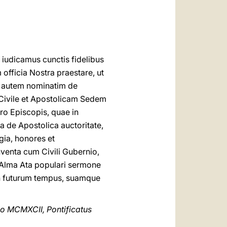
العربيّة
中文
LATINE
iudicamus cunctis fidelibus
fficia Nostra praestare, ut
 autem nominatim de
 Civile et Apostolicam Sedem
ro Episcopis, quae in
a de Apostolica auctoritate,
gia, honores et
venta cum Civili Gubernio,
 Alma Ata populari sermone
 in futurum tempus, suamque
no MCMXCII, Pontificatus