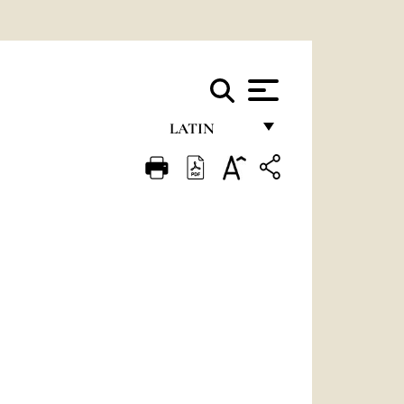
LATIN
FRANÇAIS
ENGLISH
ITALIANO
PORTUGUÊS
ESPAÑOL
DEUTSCH
POLSKI