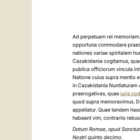
Ad perpetuam rei memoriam. –
opportuna commodare praesidi
nationes variae spiritalem
Cazakistania cogitamus, quan
publica officiorum vincula in
Natione cuius supra mentio es
in Cazakistania Nuntiaturam A
praerogativas, quae
iuris c
quod supra memoravimus. Dec
appellatur. Quae tandem hasc
habeant vim, contrariis rebus
Datum Romae, apud Sanctum P
Nostri quinto decimo.