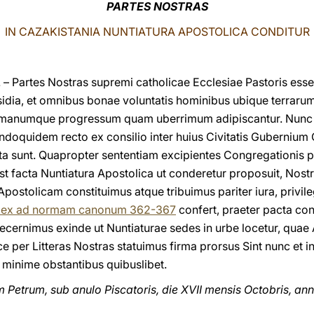
PARTES NOSTRAS
IN CAZAKISTANIA NUNTIATURA APOSTOLICA CONDITUR
 Partes Nostras supremi catholicae Ecclesiae Pastoris esse 
a, et omnibus bonae voluntatis hominibus ubique terrarum o
 humanumque progressum quam uberrimum adipiscantur. Nunc
doquidem recto ex consilio inter huius Civitatis Gubernium
ita sunt. Quapropter sententiam excipientes Congregationis p
t facta Nuntiatura Apostolica ut conderetur proposuit, Nostr
postolicam constituimus atque tribuimus pariter iura, privile
odex ad normam canonum 362-367
confert, praeter pacta con
ernimus exinde ut Nuntiaturae sedes in urbe locetur, quae
e per Litteras Nostras statuimus firma prorsus Sint nunc et
 minime obstantibus quibuslibet.
etrum, sub anulo Piscatoris, die XVII mensis Octobris, an