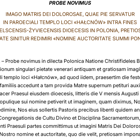
PROBE NOVIMUS
IMAGO MATRIS DEI DOLOROSAE, QUAE PIE SERVATUR
IN PAROECIALI TEMPLO LOCI «HAŁCNÓW» INTRA FINES
IELSCENSIS-ŻYVIECENSIS DIOECESIS IN POLONIA, PRETIO
TE SINITUR REDIMIRI «NOMINE AUCTORITATE SUMMI PON
 Probe novimus in dilecta Polonica Natione Christifideles B
ionum singulari pietate venerari antiquam et gratiosam imag
li templo loci «Hałcnów», ad quod iidem, praesertim die fest
 familiis accedunt a tam provida Matre supernum petituri aux
cer Praesul eiusdem dioecesis, litteris die V mensis Augusti
populique sui nomine petiverit ut imaginem, quam diximus, No
dimire, Nos eius sollertis Pastoris precibus libenti quide
r Congregationis de Cultu Divino et Disciplina Sacramentor
nti Praesuli partes committimus ut imagini Matris Dei Doloros
Nostro nomine et auctoritate, quo die velit, pretiosam impo