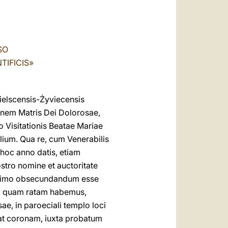
العربيّة
中文
LATINE
SO
TIFICIS»
ielscensis-Żyviecensis
inem Matris Dei Dolorosae,
o Visitationis Beatae Mariae
ilium. Qua re, cum Venerabilis
 hoc anno datis, etiam
stro nomine et auctoritate
m animo obsecundandum esse
um, quam ratam habemus,
ae, in paroeciali templo loci
nat coronam, iuxta probatum