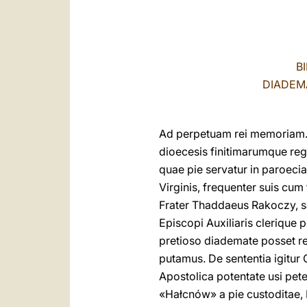
B
DIADEMA
Ad perpetuam rei memoriam. –
dioecesis finitimarumque reg
quae pie servatur in paroecia
Virginis, frequenter suis cum
Frater Thaddaeus Rakoczy, sa
Episcopi Auxiliaris clerique 
pretioso diademate posset re
putamus. De sententia igitu
Apostolica potentate usi pete
«Hałcnów» a pie custoditae, 