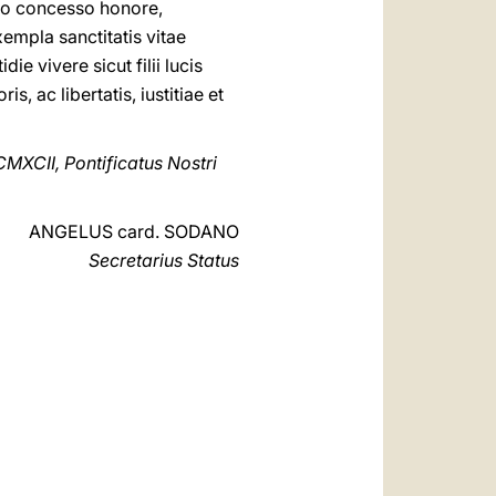
nto concesso honore,
empla sanctitatis vitae
ie vivere sicut filii lucis
, ac libertatis, iustitiae et
MXCII, Pontificatus Nostri
ANGELUS card. SODANO
Secretarius Status