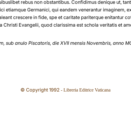
quibuslibet rebus non obstantibus. Confidimus denique ut, ta
nici etiamque Germanici, qui eandem venerantur imaginem, ex
eant crescere in fide, spe et caritate pariterque enitantur cotid
hristi Evangelii, quod clarissima est schola veritatis et amoris
, sub anulo Piscatoris, die XVII mensis Novembris, anno MC
© Copyright 1992
- Libreria Editrice Vaticana