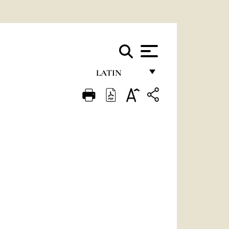
LATIN
FRANÇAIS
ENGLISH
ITALIANO
PORTUGUÊS
ESPAÑOL
DEUTSCH
POLSKI