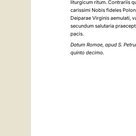
liturgicum ritum. Contrariis 
carissimi Nobis fideles Polo
Deiparae Virginis aemulati, val
secundum salutaria praecepta C
pacis.
Datum Romae, apud S. Petrum
quinto decimo.