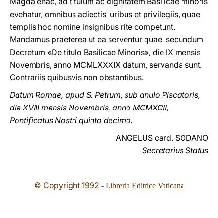
Magdalenae, ad titulum ac dignitatem Basilicae minoris
evehatur, omnibus adiectis iuribus et privilegiis, quae
templis hoc nomine insignibus rite competunt.
Mandamus praeterea ut ea serventur quae, secundum
Decretum «De titulo Basilicae Minoris», die IX mensis
Novembris, anno MCMLXXXIX datum, servanda sunt.
Contrariis quibusvis non obstantibus.
Datum Romae, apud S. Petrum, sub anulo Piscatoris,
die XVIII mensis Novembris, anno MCMXCII,
Pontificatus Nostri quinto decimo.
ANGELUS card. SODANO
Secretarius Status
© Copyright 1992
- Libreria Editrice Vaticana