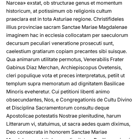
Narcea» exstat, ob structurae genus et momentum
historicum, at potissimum ob religionis cultum
praeclara est in tota Asturiae regione. Christifideles
illius provinciae sacram Sanctae Mariae Magdalenae
imaginem hac in ecclesia collocatam per saeculorum
decursum peculiari veneratione prosecuti sunt,
caelestium gratiarum copiam precantes sibi suisque.
Qua animarum utilitate permotus, Venerabilis Frater
Gabinus Diaz Merchan, Archiepiscopus Ovetensis,
cleri populique vota et preces interpretatus, petiit ut
templum supra memoratum ad dignitatem Basilicae
Minoris eveheretur. Cui petitioni libenti animo
obsecundantes, Nos, e Congregationis de Cultu Divino
et Disciplina Sacramentorum consultu deque
Apostolicae potestatis Nostrae plenitudine, harum
Litterarum vi, statuimus, ut sacra aedes quam diximus,
Deo consecrata in honorem Sanctae Mariae