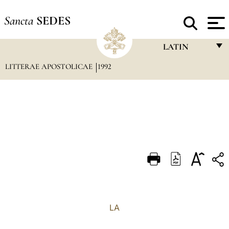
Sancta
SEDES
LATIN
LITTERAE APOSTOLICAE
1992
FRANÇAIS
ENGLISH
ITALIANO
PORTUGUÊS
ESPAÑOL
DEUTSCH
POLSKI
العربيّة
LA
中文