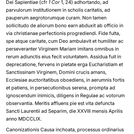
Dei Sapientiae (cfr
1 Cor
1, 24) adhortando, ad
parvulorum institutionem in scholis caritatis, ad
pauperum aegrotorumque curam. Non tamen
sollicitudo de aliorum bono earn abduxit ab officio in
via christianae perfectionis progrediendi. Fide fulta,
spe atque caritate, cum Deo ambulavit et humiliter ac
perseveranter Virginem Mariam imitans omnibus in
rerum adiunctis eius fecit voluntatem. Assidua fuit in
deprecatione, fervens in pietate erga Eucharistiam et
Sanctissinam Virginem, Domini crucis amans,
Ecclesiae auctoritatibus oboediens, in aerumnis fortis
et patiens, in persecutionibus serena, prompta ad
ignoscendum inimicis, diligens in Regulae ac votorum
observantia. Meritis affluens pie est vita defuncta
Sancti Laurentii ad Separim, die XXVIII mensis Aprilis
anno MDCCLIX.
Canonizationis Causa inchoata, processus ordinarius