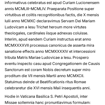
informativus celebratus est apud Curiam Lucionensem
annis MCMLIII-MCMLIV. Praeparata Positione super
virtutibus et colitis recognitionibus factis, die X mensis
Iulii anno MCMXC declaravimus Servam Dei Mariam
Ludovicam a Iesu Trichet heroum more virtutes
theologales, cardinales iisque adnexas coluisse.
Interim, apud eandem Curiam instructus erat anno
MCMXXXXVII processus canonicus de asserta mira
sanatione effects anno MCMXXXXIV et intercessioni
tributa Matris Mariae Ludovicae a Iesu. Prospero
eventu inspecto casu apud Congregationem de Causis
Sanctorum est coram Nobis decretum super miro
proditum die VII mensis Martii anno MCMXCII.
Statuimus deinde ut Beatificationis ritus Romae
celebraretur die XVI mensis Maii insequentis anni.
Hodie in Vaticana Basilica S. Petri Apostoli, inter
Missae sollemnia hanc pronuntiavimus formulam: