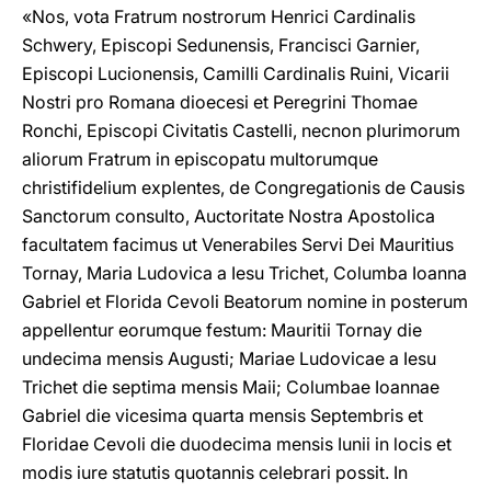
«Nos, vota Fratrum nostrorum Henrici Cardinalis
Schwery, Episcopi Sedunensis, Francisci Garnier,
Episcopi Lucionensis, Camilli Cardinalis Ruini, Vicarii
Nostri pro Romana dioecesi et Peregrini Thomae
Ronchi, Episcopi Civitatis Castelli, necnon plurimorum
aliorum Fratrum in episcopatu multorumque
christifidelium explentes, de Congregationis de Causis
Sanctorum consulto, Auctoritate Nostra Apostolica
facultatem facimus ut Venerabiles Servi Dei Mauritius
Tornay, Maria Ludovica a Iesu Trichet, Columba Ioanna
Gabriel et Florida Cevoli Beatorum nomine in posterum
appellentur eorumque festum: Mauritii Tornay die
undecima mensis Augusti; Mariae Ludovicae a Iesu
Trichet die septima mensis Maii; Columbae Ioannae
Gabriel die vicesima quarta mensis Septembris et
Floridae Cevoli die duodecima mensis Iunii in locis et
modis iure statutis quotannis celebrari possit. In