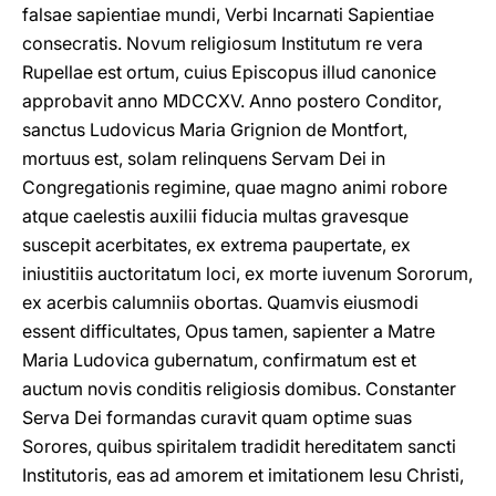
falsae sapientiae mundi, Verbi Incarnati Sapientiae
consecratis. Novum religiosum Institutum re vera
Rupellae est ortum, cuius Episcopus illud canonice
approbavit anno MDCCXV. Anno postero Conditor,
sanctus Ludovicus Maria Grignion de Montfort,
mortuus est, solam relinquens Servam Dei in
Congregationis regimine, quae magno animi robore
atque caelestis auxilii fiducia multas gravesque
suscepit acerbitates, ex extrema paupertate, ex
iniustitiis auctoritatum loci, ex morte iuvenum Sororum,
ex acerbis calumniis obortas. Quamvis eiusmodi
essent difficultates, Opus tamen, sapienter a Matre
Maria Ludovica gubernatum, confirmatum est et
auctum novis conditis religiosis domibus. Constanter
Serva Dei formandas curavit quam optime suas
Sorores, quibus spiritalem tradidit hereditatem sancti
Institutoris, eas ad amorem et imitationem Iesu Christi,