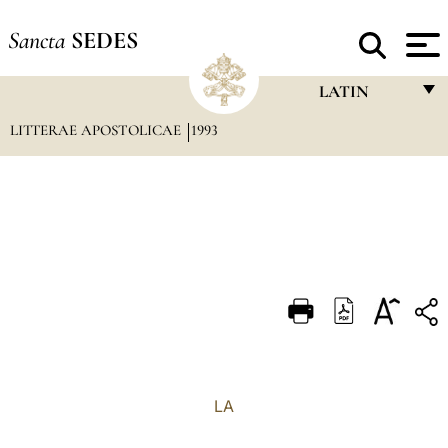
Sancta
SEDES
LATIN
LITTERAE APOSTOLICAE
1993
FRANÇAIS
ENGLISH
ITALIANO
PORTUGUÊS
ESPAÑOL
DEUTSCH
POLSKI
العربيّة
LA
中文