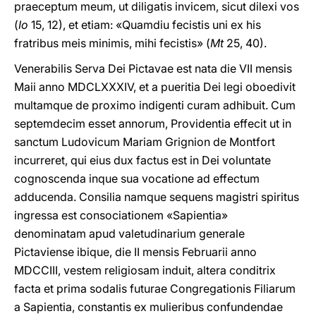
praeceptum meum, ut diligatis invicem, sicut dilexi vos
(
Io
15, 12), et etiam: «Quamdiu fecistis uni ex his
fratribus meis minimis, mihi fecistis» (
Mt
25, 40).
Venerabilis Serva Dei Pictavae est nata die VII mensis
Maii anno MDCLXXXIV, et a pueritia Dei legi oboedivit
multamque de proximo indigenti curam adhibuit. Cum
septemdecim esset annorum, Providentia effecit ut in
sanctum Ludovicum Mariam Grignion de Montfort
incurreret, qui eius dux factus est in Dei voluntate
cognoscenda inque sua vocatione ad effectum
adducenda. Consilia namque sequens magistri spiritus
ingressa est consociationem «Sapientia»
denominatam apud valetudinarium generale
Pictaviense ibique, die II mensis Februarii anno
MDCCIII, vestem religiosam induit, altera conditrix
facta et prima sodalis futurae Congregationis Filiarum
a Sapientia, constantis ex mulieribus confundendae