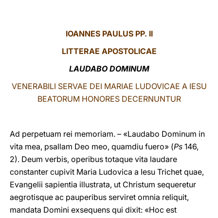
LATINE
IOANNES PAULUS PP. II
LITTERAE
APOSTOLICAE
LAUDABO DOMINUM
VENERABILI SERVAE DEI MARIAE LUDOVICAE A IESU
BEATORUM HONORES DECERNUNTUR
Ad perpetuam rei memoriam. – «Laudabo Dominum in
vita mea, psallam Deo meo, quamdiu fuero» (
Ps
146,
2). Deum verbis, operibus totaque vita laudare
constanter cupivit Maria Ludovica a Iesu Trichet quae,
Evangelii sapientia illustrata, ut Christum sequeretur
aegrotisque ac pauperibus serviret omnia reliquit,
mandata Domini exsequens qui dixit: «Hoc est