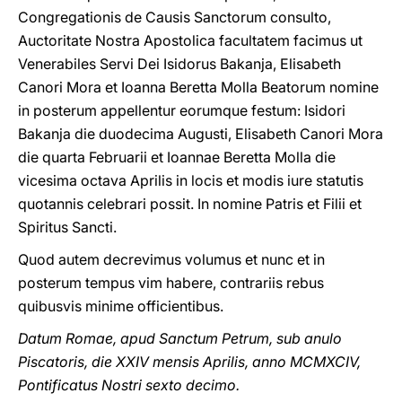
Congregationis de Causis Sanctorum consulto,
Auctoritate Nostra Apostolica facultatem facimus ut
Venerabiles Servi Dei Isidorus Bakanja, Elisabeth
Canori Mora et Ioanna Beretta Molla Beatorum nomine
in posterum appellentur eorumque festum: Isidori
Bakanja die duodecima Augusti, Elisabeth Canori Mora
die quarta Februarii et Ioannae Beretta Molla die
vicesima octava Aprilis in locis et modis iure statutis
quotannis celebrari possit. In nomine Patris et Filii et
Spiritus Sancti.
Quod autem decrevimus volumus et nunc et in
posterum tempus vim habere, contrariis rebus
quibusvis minime officientibus.
Datum Romae, apud Sanctum Petrum, sub anulo
Piscatoris, die XXIV mensis Aprilis, anno MCMXCIV,
Pontificatus Nostri sexto decimo.