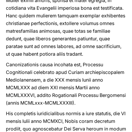
Mulier eximii amoris, sponsa et mater egregia, in
cotidiana vita Evangelii imperiosa bona est testificata.
Hanc quidem mulierem tamquam exemplar exhibentes
christianae perfectionis, extollere volumus omnes
matresfamilias animosas, quae totas se familiae
dedunt, quae liberos generantes patiuntur, quae
paratae sunt ad omnes labores, ad omne sacrificium,
ut quae habent potiora aliis tradant.
Canonizationis causa incohata est, Processu
Cognitionali celebrato apud Curiam archiepiscopalem
Mediolanensem, a die XXX mensis Iunii anno
MCMLXXX ad diem XXI mensis Martii anno
MCMLXXXVI, addito Rogationali Processu Bergomensi
(annis MCMLxxx-MCMLXXXIII).
His completis iuridicialibus normis a iure statutis, die VI
mensis Iulii anno MCMXCI, Nobis coram decretum
prodiit, quo agnoscebatur Dei Serva heroum in modum