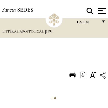
Sancta
SEDES
LATIN
LITTERAE APOSTOLICAE
1994
FRANÇAIS
ENGLISH
ITALIANO
PORTUGUÊS
ESPAÑOL
DEUTSCH
POLSKI
العربيّة
LA
中文