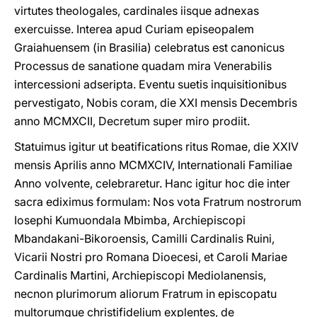
virtutes theologales, cardinales iisque adnexas
exercuisse. Interea apud Curiam episeopalem
Graiahuensem (in Brasilia) celebratus est canonicus
Processus de sanatione quadam mira Venerabilis
intercessioni adseripta. Eventu suetis inquisitionibus
pervestigato, Nobis coram, die XXI mensis Decembris
anno MCMXCII, Decretum super miro prodiit.
Statuimus igitur ut beatifications ritus Romae, die XXIV
mensis Aprilis anno MCMXCIV, Internationali Familiae
Anno volvente, celebraretur. Hanc igitur hoc die inter
sacra ediximus formulam: Nos vota Fratrum nostrorum
Iosephi Kumuondala Mbimba, Archiepiscopi
Mbandakani-Bikoroensis, Camilli Cardinalis Ruini,
Vicarii Nostri pro Romana Dioecesi, et Caroli Mariae
Cardinalis Martini, Archiepiscopi Mediolanensis,
necnon plurimorum aliorum Fratrum in episcopatu
multorumque christifidelium explentes, de