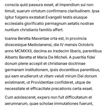
conscia quid passura esset, at impendium sui non
timuit, suarum virtutum confirmans claritudinem. Ipsa
igitur fulgens exstabat Evangelii testis eiusque
ecclesialis glorificatio permagnum aetatis nostrae
nuntium christianis familiis affert.
Ioanna Beretta Maxentae orta est, in provincia
dioecesique Mediolanensi, die IV mensis Octobris
anno MCMXXII, decima ex tredecim liberis, parentibus
Alberto Beretta et Maria De Micheli. A pueritia fidei
donum plene accepit et christianae doctrinae
germanam institutionem, ipsis docentibus parentibus,
qui eam erudierunt ut vitam veluti mirum Dei donum
existimaret, ut Providentiae confideret, utque de
necessitate et efficacitate precationis certa esset.
Cum adolesceret, expers non fuit difficultatum et
aerumnarum, quae scholae immutationes fuerunt,