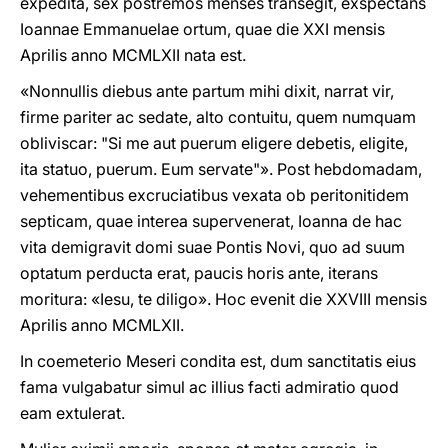
expedita, sex postremos menses transegit, exspectans
Ioannae Emmanuelae ortum, quae die XXI mensis
Aprilis anno MCMLXII nata est.
«Nonnullis diebus ante partum mihi dixit, narrat vir,
firme pariter ac sedate, alto contuitu, quem numquam
obliviscar: "Si me aut puerum eligere debetis, eligite,
ita statuo, puerum. Eum servate"». Post hebdomadam,
vehementibus excruciatibus vexata ob peritonitidem
septicam, quae interea supervenerat, Ioanna de hac
vita demigravit domi suae Pontis Novi, quo ad suum
optatum perducta erat, paucis horis ante, iterans
moritura: «Iesu, te diligo». Hoc evenit die XXVIII mensis
Aprilis anno MCMLXII.
In coemeterio Meseri condita est, dum sanctitatis eius
fama vulgabatur simul ac illius facti admiratio quod
eam extulerat.