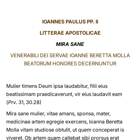
LATINE
IOANNES PAULUS PP. II
LITTERAE
APOSTOLICAE
MIRA SANE
VENERABILI DEI SERVAE IOANNE BERETTA MOLLA
BEATORUM HONORES DECERNUNTUR
Mulier timens Deum ipsa laudabitur, filii eius
beatissimam praedicaverunt, vir eius laudavit eam
(
Prv
. 31, 30.28)
Mira sane mulier, vitae amans, sponsa, mater,
medicinae artem egregie exercens, Ioanna Beretta
Molla vitam studiose obtulit, ut quem conceperat is
viveret. Ob artem quam callebat sibi prorsus erat