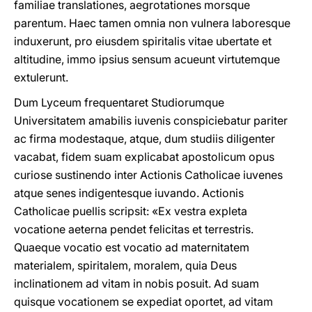
familiae translationes, aegrotationes morsque
parentum. Haec tamen omnia non vulnera laboresque
induxerunt, pro eiusdem spiritalis vitae ubertate et
altitudine, immo ipsius sensum acue­unt virtutemque
extulerunt.
Dum Lyceum frequentaret Studiorumque
Universitatem amabilis iuvenis conspiciebatur pariter
ac firma modestaque, atque, dum studiis diligenter
vacabat, fidem suam explicabat apostolicum opus
curiose sustinendo inter Actionis Catholicae iuvenes
atque senes indigentesque iuvando. Actionis
Catholicae puellis scripsit: «Ex vestra expleta
vocatione aeterna pendet felicitas et terrestris.
Quaeque vocatio est vocatio ad maternitatem
materialem, spiritalem, moralem, quia Deus
inclinationem ad vitam in nobis posuit. Ad suam
quisque vocationem se expediat oportet, ad vitam