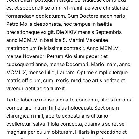
est et spopondit se omni vi «familiae vere christianae
formandae» dedicaturam. Cum Doctore machinario
Petro Molla desponsata, hoc tempus in laetitia
precationeque exigit. Die XXIV mensis Septembris
anno MCMLV in basilica S. Martini Maxentae
matrimonium felicissime contraxit. Anno MCMLVI,
mense Novembri Petrum Aloisium peperit et
subsequenti anno, mense Decembri, Mariolinam, anno
MCMLIX, mense Iulio, Lauram. Optime simpliciterque
matris officium, cum uxoris, medicae artis peritae et
vivendi laetitiae coniunxit.
Tertio labente mense a quarto conceptu, uteris fibroma
comparuit. Initium fuit eius holocausti. Sectionem
chirurgicam iniit, aperte expostulans ut tumor
evelleretur, salva filiola concepta, quamvis sciret se
magnum periculum obituram. Hilaris in precatione et