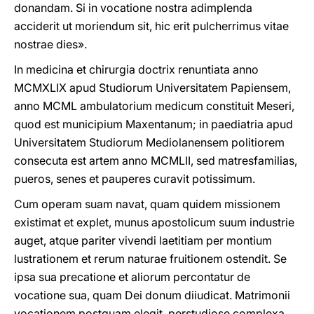
donandam. Si in vocatione nostra adimplenda
acciderit ut moriendum sit, hic erit pulcherrimus vitae
nostrae dies».
In medicina et chirurgia doctrix renuntiata anno
MCMXLIX apud Studiorum Universitatem Papiensem,
anno MCML ambulatorium medicum constituit Meseri,
quod est municipium Maxentanum; in paediatria apud
Universitatem Studiorum Mediolanensem politiorem
consecuta est artem anno MCMLII, sed matresfamilias,
pueros, senes et pauperes curavit potissimum.
Cum operam suam navat, quam quidem missionem
existimat et explet, munus apostolicum suum industrie
auget, atque pariter vivendi laetitiam per montium
lustrationem et rerum naturae fruitionem ostendit. Se
ipsa sua precatione et aliorum percontatur de
vocatione sua, quam Dei donum diiudicat. Matrimonii
vocationem postquam elegit, perstudiose complexa