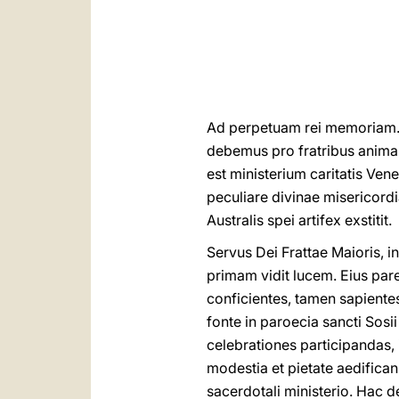
Ad perpetuam rei memoriam. 
debemus pro fratribus anima
est ministerium caritatis Ven
peculiare divinae misericordi
Australis spei artifex exstitit.
Servus Dei Frattae Maioris, 
primam vidit lucem. Eius par
conficientes, tamen sapientes
fonte in paroecia sancti Sos
celebrationes participandas,
modestia et pietate aedifican
sacerdotali ministerio. Hac