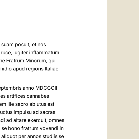
العربيّة
中文
LATINE
 suam posuit; et nos
 Cruce, iugiter inflammatum
dine Fratrum Minorum, qui
midio apud regions Italiae
s Septembris anno MDCCCII
es artifices cannabes
em ille sacro ablutus est
ductus impulsu ad sacras
di ad altare exercuit, omnes
t se bono fratrum vovendi in
liquot per annos studiis se