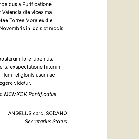
oaldus a Purificatione
 Valencia die vicesima
efae Torres Morales die
 Novembris in locis et modis
posterum fore iubemus,
certa exspectatione futurum
illum religionis usum ac
egere videtur.
no MCMXCV, Pontificatus
ANGELUS card. SODANO
Secretarius Status