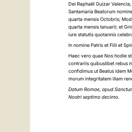
Dei Raphaël Guizar Valencia,
Santamaria Beatorum nomine 
quarta mensis Octobris; Modes
quarta mensis Ianuarii; et G
iure statutis quotannis celebra
In nomine Patris et Filii et Spi
Haec vero quae Nos hodie st
contrariis quibuslibet rebus
confidimus ut Beatus idem Mod
morum integritatem illam ren
Datum Romae, apud Sanctum P
Nostri septimo decimo.