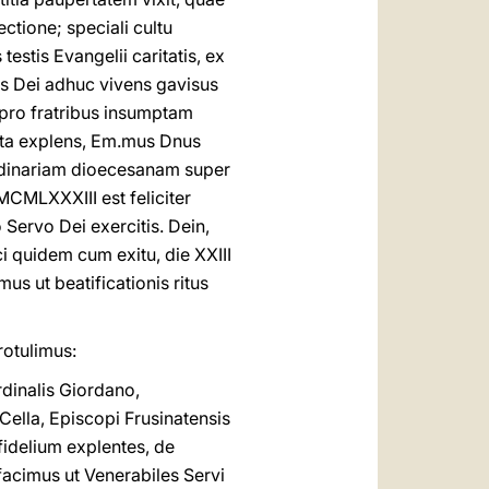
ctione; speciali cultu
estis Evangelii caritatis, ex
us Dei adhuc vivens gavisus
m pro fratribus insumptam
ta explens, Em.mus Dnus
ordinariam dioecesanam super
 MCMLXXXIII est feliciter
ervo Dei exercitis. Dein,
i quidem cum exitu, die XXIII
 ut beatificationis ritus
rotulimus:
dinalis Giordano,
Cella, Episcopi Frusinatensis
fidelium explentes, de
acimus ut Venerabiles Servi