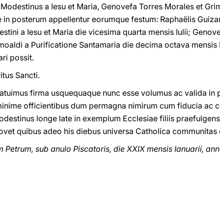
 Modestinus a Iesu et Maria, Genovefa Torres Morales et Grim
in posterum appellentur eorumque festum: Raphaëlis Guizar
tini a Iesu et Maria die vicesima quarta mensis Iulii; Genov
rimoaldi a Purificatione Santamaria die decima octava mensis
ri possit.
ritus Sancti.
atuimus firma usquequaque nunc esse volumus ac valida in 
 minime officientibus dum permagna nimirum cum fiducia ac 
estinus longe late in exemplum Ecclesiae filiis praefulgens 
ovet quibus adeo his diebus universa Catholica communitas 
etrum, sub anulo Piscatoris, die XXIX mensis Ianuarii, an