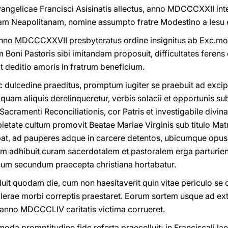
vangelicae Francisci Asisinatis allectus, anno MDCCCXXII int
am Neapolitanam, nomine assumpto fratre Modestino a Iesu e
nno MDCCCXXVII presbyteratus ordine insignitus ab Exc.mo 
 Boni Pastoris sibi imitandam proposuit, difficultates feren
it deditio amoris in fratrum beneficium.
ac dulcedine praeditus, promptum iugiter se praebuit ad exci
am aliquis derelinqueretur, verbis solacii et opportunis s
acramenti Reconciliationis, cor Patris et investigabile divi
pietate cultum promovit Beatae Mariae Virginis sub titulo Matr
at, ad pauperes adque in carcere detentos, ubicumque opus 
am adhibuit curam sacerdotalem et pastoralem erga parturie
um secundum praecepta christiana hortabatur.
uit quodam die, cum non haesitaverit quin vitae periculo se
holerae morbi correptis praestaret. Eorum sortem usque ad ext
i anno MDCCCLIV caritatis victima corrueret.
a promptitudine fide referta praecelluit; in Franciscali laet