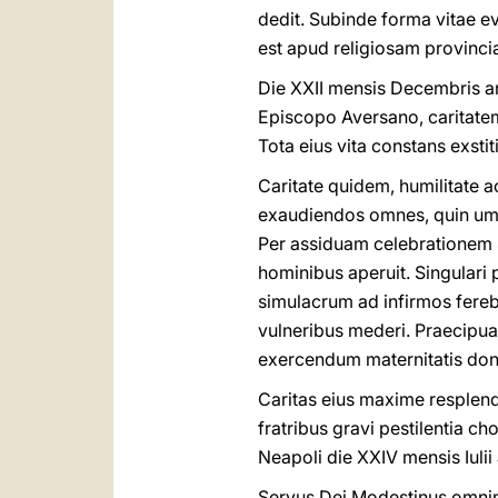
dedit. Subinde forma vitae e
est apud religiosam provinci
Die XXII mensis Decembris a
Episcopo Aversano, caritatem
Tota eius vita constans exstit
Caritate quidem, humilitate 
exaudiendos omnes, quin umqu
Per assiduam celebrationem S
hominibus aperuit. Singulari 
simulacrum ad infirmos fereb
vulneribus mederi. Praecipu
exercendum maternitatis don
Caritas eius maxime resplend
fratribus gravi pestilentia c
Neapoli die XXIV mensis Iuli
Servus Dei Modestinus omnimod