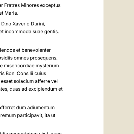
er Fratres Minores exceptus
t Maria.
D.no Xaverio Durini,
s et incommoda suae gentis.
piendos et benevolenter
ubsidiis omnes prosequens.
nae misericordiae mysterium
is Boni Consilii cuius
esset solacium afferre vel
ntes, quas ad excipiendum et
 offerret dum adiumentum
remum participavit, ita ut
itia paupertatem vixit, quae