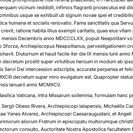
rquam vicinum reddidit, infimos flagranti prosecutus est dile
mnibus usque se exhibuit uti signum novae spei et credibilis t
tica humana et socialis renovatio. Fama sanctitatis qua Serv
evit, ratione habita illius exempli caritatis, quae eius vita
XX mensis Decembris anno MDCCCLXX, populi Neapolitani vo
rio Sforza, Archiepiscopus Neapolitanus, pervestigationem 
ncohavit. Diuturnum et haud facile iter die IX mensis Iunii anno
ecretum prodiit super virtutibus heroum in modum ab ipso S
 Servi Dei intercession adscripta, accurate perpensa et felic
II decretum super miro evulgatum est. Quapropter statuimus
nsis Ianuarii anno MCMXCV.
 Basilica Vaticana, intra Missarum sollemnia, formulam hanc p
Sergii Obeso Rivera, Archiepiscopi Ialapensis, Michaëlis Car
iae Yanes Alvarez, Archiepiscopi Caesaraugustani, et Angeli 
lurimorum aliorum Fratrum in episcopatu multorumque christi
ctorum consulto, Auctoritate Nostra Apostolica facultatem f