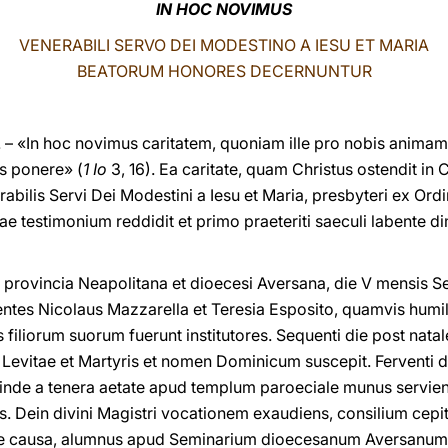
IN HOC NOVIMUS
VENERABILI SERVO DEI MODESTINO A IESU ET MARIA
BEATORUM HONORES DECERNUNTUR
– «In hoc novimus caritatem, quoniam ille pro nobis animam
s ponere» (
1 Io
3, 16). Ea caritate, quam Christus ostendit in
erabilis Servi Dei Modestini a Iesu et Maria, presbyteri ex Or
ae testimonium reddidit et primo praeteriti saeculi labente di
in provincia Neapolitana et dioecesi Aversana, die V mensi
entes Nicolaus Mazzarella et Teresia Esposito, quamvis humil
 filiorum suorum fuerunt institutores. Sequenti die post natal
ii Levitae et Martyris et nomen Dominicum suscepit. Ferventi 
 inde a tenera aetate apud templum paroeciale munus servien
s. Dein divini Magistri vocationem exaudiens, consilium cepi
 de causa, alumnus apud Seminarium dioecesanum Aversanum a