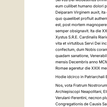
eum cuilibet humano dolori pe
Deiparam Virginem auxit, ita o
quo quaelibet profluit authen
est, post mortem magnopere cr
semper obsignavit. Ita die 
Xystus S.R.E. Cardinalis Ria
vita et virtutibus Servi Dei i
confectum, dum Nobis coram d
quadam sanatione, Venerabilis
mensis Decembris anno MCMXCI
Romae ageretur die XXIX me
Hodie idcirco in Patriarchali
Nos, vota Fratrum Nostrorum 
Archiepiscopi Neapolitani, El
Verulani-Ferentini, necnon p
Congregationis de Causis San