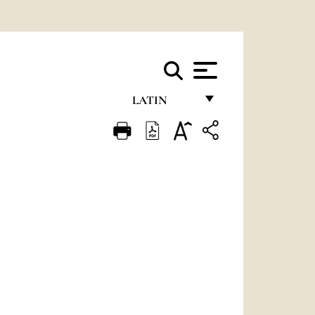
LATIN
FRANÇAIS
ENGLISH
ITALIANO
PORTUGUÊS
ESPAÑOL
DEUTSCH
POLSKI