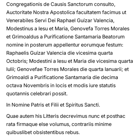
Congregationis de Causis Sanctorum consulto,
Auctoritate Nostra Apostolica facultatem facimus ut
Venerabiles Servi Dei Raphael Guízar Valencia,
Modestinus a Iesu et Maria, Genovefa Torres Morales
et Grimoaldus a Purificatione Santamaria Beatorum
nomine in posterum appellentur eorumque festum:
Raphaelis Guízar Valencia die vicesima quarta
Octobris; Modestini a Iesu et Maria die vicesima quarta
Iulii; Genovefae Torres Morales die quarta Ianuarii; et
Grimoaldi a Purificatione Santamaria die decima
octava Novembris in locis et modis iure statutis
quotannis celebrari possit.
In Nomine Patris et Filii et Spiritus Sancti.
Quae autem his Litteris decrevimus nunc et posthac
rata firmaque else volumus, contrariis minime
quibuslibet obsistentibus rebus.