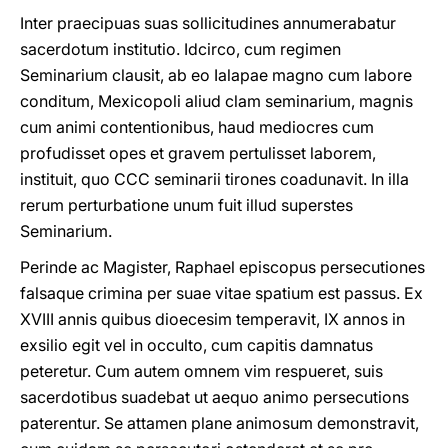
Inter praecipuas suas sollicitudines annumerabatur
sacerdotum institutio. Idcirco, cum regimen
Seminarium clausit, ab eo Ialapae magno cum labore
conditum, Mexicopoli aliud clam seminarium, magnis
cum animi contentionibus, haud mediocres cum
profudisset opes et gravem pertulisset laborem,
instituit, quo CCC seminarii tirones coadunavit. In illa
rerum perturbatione unum fuit illud superstes
Seminarium.
Perinde ac Magister, Raphael episcopus persecutiones
falsaque crimina per suae vitae spatium est passus. Ex
XVIII annis quibus dioecesim temperavit, IX annos in
exsilio egit vel in occulto, cum capitis damnatus
peteretur. Cum autem omnem vim respueret, suis
sacerdotibus suadebat ut aequo animo persecutions
paterentur. Se attamen plane animosum demonstravit,