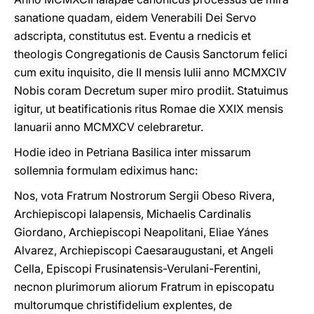
sanatione quadam, eidem Venerabili Dei Servo
adscripta, constitutus est. Eventu a rnedicis et
theologis Congregationis de Causis Sanctorum felici
cum exitu inquisito, die II mensis Iulii anno MCMXCIV
Nobis coram Decretum super miro prodiit. Statuimus
igitur, ut beatificationis ritus Romae die XXIX mensis
Ianuarii anno MCMXCV celebraretur.
Hodie ideo in Petriana Basilica inter missarum
sollemnia formulam ediximus hanc:
Nos, vota Fratrum Nostrorum Sergii Obeso Rivera,
Archiepiscopi Ialapensis, Michaelis Cardinalis
Giordano, Archiepiscopi Neapolitani, Eliae Yánes
Alvarez, Archiepiscopi Caesaraugustani, et Angeli
Cella, Episcopi Frusinatensis-Verulani-Ferentini,
necnon plurimorum aliorum Fratrum in episcopatu
multorumque christifidelium explentes, de