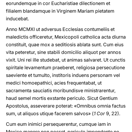
eorundemque in cor Eucharistiae dilectionem et
filialem blandamque in Virginem Mariam pietatem
inducebat.
Anno MCMXI ut adversus Ecclesias contumeliis et
maledictis officeretur, Mexicopoli catholica acta diurna
constituit, quae mox a seditiosis ablata sunt. Cum eius
vita peteretur, sine stabili domicilio aliquot per annos
vixit. Uni rei ille studebat, ut animas salvaret. Ut cunctis
spiritale levamentum praeberet, religiosa persecutione
saeviente et tumulto, institoris induens personam vel
medici homoepathici, acies frequentabat, ut
sacramenta sauciatis moribundisve ministrarentur,
haud semel mortis exstante periculo. Sicut Gentium
Apostolus, asseverare poterat: «Omnibus omnia factus
sum, ut aliquos utique facerem salvos» (
1 Cor
9, 22).
Cum eum inimici persequerentur, cumque iam in
Mexico manere non posset, periculo impendente ne