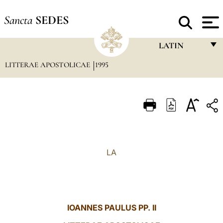
Sancta
SEDES
LATIN
LITTERAE APOSTOLICAE
1995
FRANÇAIS
ENGLISH
ITALIANO
PORTUGUÊS
ESPAÑOL
LA
DEUTSCH
POLSKI
العربيّة
IOANNES PAULUS PP. II
中文