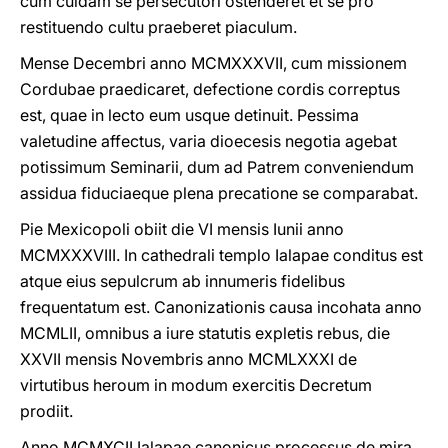
cum cuidam se persecutori ostenderet et se pro
restituendo cultu praeberet piaculum.
Mense Decembri anno MCMXXXVII, cum missionem
Cordubae praedicaret, defectione cordis correptus
est, quae in lecto eum usque detinuit. Pessima
valetudine affectus, varia dioecesis negotia agebat
potissimum Seminarii, dum ad Patrem conveniendum
assidua fiduciaeque plena precatione se comparabat.
Pie Mexicopoli obiit die VI mensis Iunii anno
MCMXXXVIII. In cathedrali templo Ialapae conditus est
atque eius sepulcrum ab innumeris fidelibus
frequentatum est. Canonizationis causa incohata anno
MCMLII, omnibus a iure statutis expletis rebus, die
XXVII mensis Novembris anno MCMLXXXI de
virtutibus heroum in modum exercitis Decretum
prodiit.
Anno MCMXCII Ialapae canonicus processus de mira