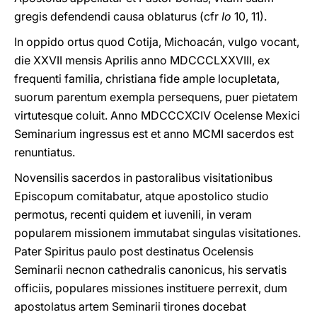
gregis defendendi causa oblaturus (cfr
Io
10, 11).
In oppido ortus quod Cotija, Michoacán, vulgo vocant,
die XXVII mensis Aprilis anno MDCCCLXXVIII, ex
frequenti familia, christiana fide ample locupletata,
suorum parentum exempla persequens, puer pietatem
virtutesque coluit. Anno MDCCCXCIV Ocelense Mexici
Seminarium ingressus est et anno MCMI sacerdos est
renuntiatus.
Novensilis sacerdos in pastoralibus visitationibus
Episcopum comitabatur, atque apostolico studio
permotus, recenti quidem et iuvenili, in veram
popularem missionem immutabat singulas visitationes.
Pater Spiritus paulo post destinatus Ocelensis
Seminarii necnon cathedralis canonicus, his servatis
officiis, populares missiones instituere perrexit, dum
apostolatus artem Seminarii tirones docebat