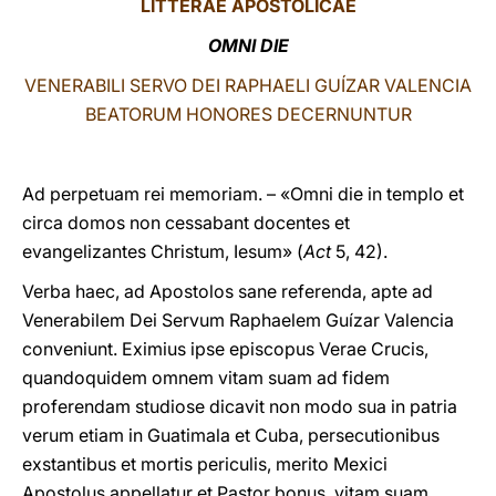
LITTERAE
APOSTOLICAE
LATINE
OMNI DIE
VENERABILI SERVO DEI RAPHAELI GUÍZAR VALENCIA
BEATORUM HONORES DECERNUNTUR
Ad perpetuam rei memoriam. – «Omni die in templo et
circa domos non cessabant docentes et
evangelizantes Christum, Iesum» (
Act
5, 42).
Verba haec, ad Apostolos sane referenda, apte ad
Venerabilem Dei Servum Raphaelem Guízar Valencia
conveniunt. Eximius ipse episcopus Verae Crucis,
quandoquidem omnem vitam suam ad fidem
proferendam studiose dicavit non modo sua in patria
verum etiam in Guatimala et Cuba, persecutionibus
exstantibus et mortis periculis, merito Mexici
Apostolus appellatur et Pastor bonus, vitam suam