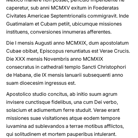
caperetur, sub anni MCMXV exitum in Foederatas
Civitates Americae Septemtrionalis commigravit. Inde
Guatimalam et Cubam petiit, ubicumque missiones
instituens, conversiones innumeras afferentes.
Die I mensis Augusti anno MCMXIX, dum apostolatum
Cubae obibat, Episcopus renuntiatus est Verae Crucis.
Die XXX mensis Novembris anno MCMXIX
consecratus in cathedrali templo Sancti Christophori
de Habana, die IX mensis Ianuarii subsequenti anno
suam dioecesim ingressus est.
Apostolico studio concitus, ab initio suum agrum
invisere cunctisque fidelibus, una cum Dei verbo,
solacium et adiumentum ferre studuit. Verae erant
missiones suae visitationes atque eodem tempore
iuvamina ad sublevandos a terrae motibus afflictos,
qui solitudinem et mortem pauperibus intulerant.